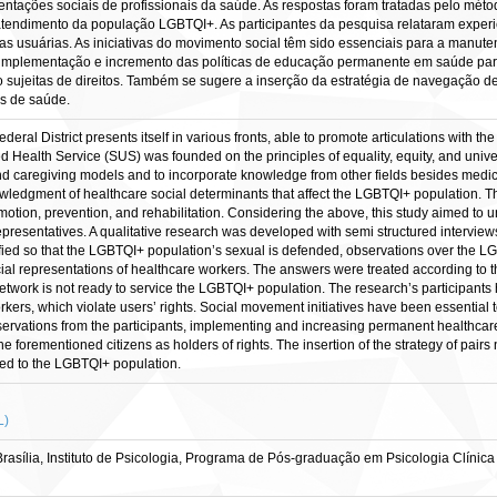
ntações sociais de profissionais da saúde. As respostas foram tratadas pelo méto
tendimento da população LGBTQI+. As participantes da pesquisa relataram experiê
 das usuárias. As iniciativas do movimento social têm sido essenciais para a manu
 implementação e incremento das políticas de educação permanente em saúde para t
sujeitas de direitos. Também se sugere a inserção da estratégia de navegação de
s de saúde.
al District presents itself in various fronts, able to promote articulations with th
ed Health Service (SUS) was founded on the principles of equality, equity, and univer
end caregiving models and to incorporate knowledge from other fields besides medic
ledgment of healthcare social determinants that affect the LGBTQI+ population. 
romotion, prevention, and rehabilitation. Considering the above, this study aimed t
representatives. A qualitative research was developed with semi structured intervi
ed so that the LGBTQI+ population’s sexual is defended, observations over the LGB
ial representations of healthcare workers. The answers were treated according to th
network is not ready to service the LGBTQI+ population. The research’s participants
ers, which violate users’ rights. Social movement initiatives have been essential t
ervations from the participants, implementing and increasing permanent healthcare 
e forementioned citizens as holders of rights. The insertion of the strategy of pairs
ded to the LGBTQI+ population.
L)
sília, Instituto de Psicologia, Programa de Pós-graduação em Psicologia Clínica 