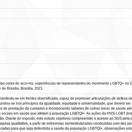
as cores do arco-iris: experiências de representantes do movimento LGBTQ+ no Dist
de Brasília, Brasília, 2021.
nifesta-se em frentes diversificada, capaz de promover articulações de defesa de 
undou-se nos princípios da igualdade, equidade e universalidade, que devem ser 
 de prestação de cuidados e incorporando saberes de outras áreas de saúde além
 sociais em saúde que afetam a população LGBTQI+. As ações da PNSI LGBT distri
ão. Diante do exposto, este estudo objetivou compreender o acesso ao SUS pela 
quisa qualitativa, a partir de entrevistas semiestruturadas conduzidas com dez 
icadas para que seja defendida a saúde da população LGBTQI+, observações sob