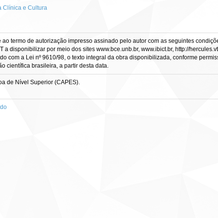
Clínica e Cultura
e ao termo de autorização impresso assinado pelo autor com as seguintes condições
CT a disponibilizar por meio dos sites www.bce.unb.br, www.ibict.br, http://hercule
rdo com a Lei nº 9610/98, o texto integral da obra disponibilizada, conforme permis
científica brasileira, a partir desta data.
a de Nível Superior (CAPES).
ado