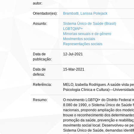
autor:
Orientador(es):
Brambatti, Larissa Polejack
Assunto:
Sistema Único de Saúde (Brasil)
LGBTQIAP+
Minorias sexuais e de gênero
Movimentos sociais
Representações sociais
Data de
12-Jul-2021
publicação:
Data de
15-Mar-2021
defesa:
Referência:
MELO, Izabella Rodrigues. A saúde vista pel
Psicologia Clinica e Cultura)—Universidade 
Resumo:
O movimento LGBTQI+ do Distrito Federal ma
8.080 de 1990, o Sistema Único de Saúde f
nacionais, propondo ampliação dos modelos
trouxe o reconhecimento dos determinantes
promoção da saúde, prevenção e reabilitaç
movimento social local. Desenvolveu-se pes
Sistema Único de Saúde, demandas identif