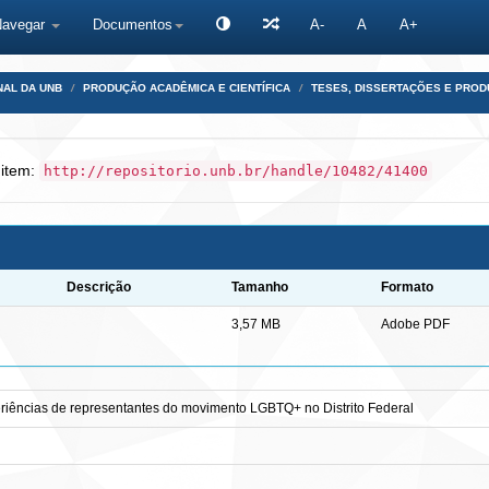
Navegar
Documentos
A-
A
A+
NAL DA UNB
PRODUÇÃO ACADÊMICA E CIENTÍFICA
TESES, DISSERTAÇÕES E PRO
 item:
http://repositorio.unb.br/handle/10482/41400
Descrição
Tamanho
Formato
3,57 MB
Adobe PDF
xperiências de representantes do movimento LGBTQ+ no Distrito Federal