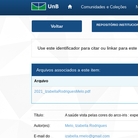
Comunidades e Coleções
Skip
REPOSITÓRIO INSTITUCIO
Voltar
navigation
Use este identificador para citar ou linkar para este
Arquivos associados a este item:
Arquivo
2021_IzabellaRodriguesMelo.pdf
Título:
A saúde vista pelas cores do arco-iris : e
Autor(es):
Melo, Izabella Rodrigues
E-mail do
izabella.rmelo@gmail.com