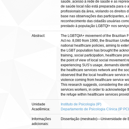
saúde, acesso à rede de saúde e as represe
de saúde local não está preparada para o a
profissionais da área, violando os direitos
base nas observações das participantes, a
reconhecimento das cidadãs usuárias como 
prestado à população LGBTQI+ nos serviço
Abstract:
The LGBTQIA+ movement of the Brazilian Feder
Act no. 8,080 from 1990, the Brazilian Unifi
national healthcare policies, aiming to ext
the LGBT population has brought the acknow
training, social participation, healthcare p
the point of view of local social movement 
experiencing SUS’s usage, demands identifi
the healthcare services network and the soc
observed that the local healthcare service 
violence coming from healthcare service work
This research suggests, considering the obs
services workers, in order to acknowledge th
the refuge within healthcare services provi
Unidade
Instituto de Psicologia (IP)
Acadêmica:
Departamento de Psicologia Clínica (IP PC
Informações
Dissertação (mestrado)—Universidade de Bra
adicionais: