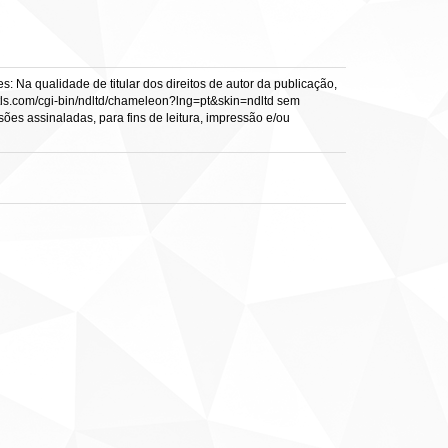
: Na qualidade de titular dos direitos de autor da publicação,
s.vtls.com/cgi-bin/ndltd/chameleon?lng=pt&skin=ndltd sem
sões assinaladas, para fins de leitura, impressão e/ou