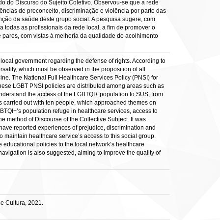
do do Discurso do Sujeito Coletivo. Observou-se que a rede
ncias de preconceito, discriminação e violência por parte das
tenção da saúde deste grupo social. A pesquisa sugere, com
odas as profissionais da rede local, a fim de promover o
 pares, com vistas à melhoria da qualidade do acolhimento
e local government regarding the defense of rights. According to
sality, which must be observed in the proposition of all
ine. The National Full Healthcare Services Policy (PNSI) for
These LGBT PNSI policies are distributed among areas such as
o understand the access of the LGBTQI+ population to SUS, from
ews carried out with ten people, which approached themes on
TQI+’s population refuge in healthcare services, access to
e method of Discourse of the Collective Subject. It was
 have reported experiences of prejudice, discrimination and
o maintain healthcare service’s access to this social group.
educational policies to the local network’s healthcare
 navigation is also suggested, aiming to improve the quality of
e Cultura, 2021.