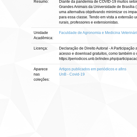
Resumo:
Diante da pandemia de COVID-19 muitos setore
Grandes Animais da Universidade de Brasília 
uma alternativa objetivando minimizar os imp
para essa classe. Tendo em vista a extensão 
rurais, professores e extensionistas.
Unidade
Faculdade de Agronomia e Medicina Veterinári
Acadêmica:
Licença:
Declaração de Direito Autoral - A Participaçã
acesso e download gratuitos, como também o co
https://periodicos.unb.br/index.php/participac
Aparece
Artigos publicados em periódicos e afins
nas
UnB - Covid-19
coleções: