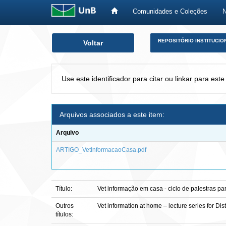
Comunidades e Coleções
Skip
REPOSITÓRIO INSTITUCIO
Voltar
navigation
Use este identificador para citar ou linkar para este
Arquivos associados a este item:
Arquivo
ARTIGO_VetInformacaoCasa.pdf
Título:
Vet informação em casa - ciclo de palestras 
Outros
Vet information at home – lecture series for Di
títulos: