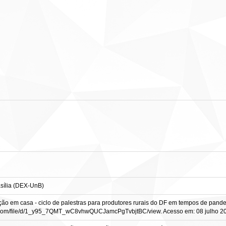
sília (DEX-UnB)
o em casa - ciclo de palestras para produtores rurais do DF em tempos de pandemia.
gle.com/file/d/1_y95_7QMT_wC8vhwQUCJamcPgTvbjtBC/view. Acesso em: 08 julho 2