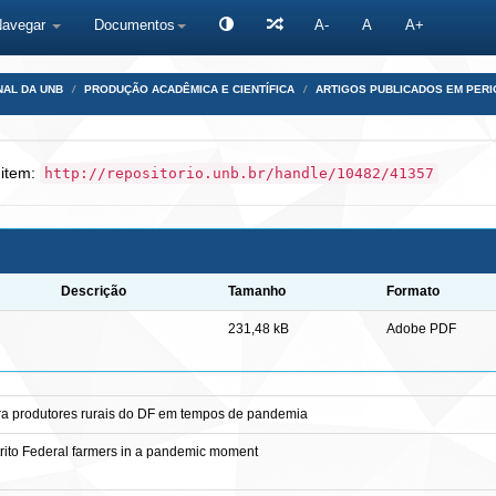
Navegar
Documentos
A-
A
A+
NAL DA UNB
PRODUÇÃO ACADÊMICA E CIENTÍFICA
ARTIGOS PUBLICADOS EM PERI
 item:
http://repositorio.unb.br/handle/10482/41357
Descrição
Tamanho
Formato
231,48 kB
Adobe PDF
para produtores rurais do DF em tempos de pandemia
strito Federal farmers in a pandemic moment