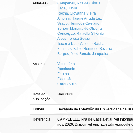
Autor(es):
Campebell, Rita de Cássia
Lage, Flávia
Rocha, Giovanna Vieira
Amorim, Haiane Arruda Luz
Veado, Henrique Caetano
Bonow, Mariana de Oliveira
Conceição, Rafaella Silva da
Alves, Teresa Souza
Teixeira Neto, Antônio Raphael
Ximenes, Fábio Henrique Bezerra
Borges, José Renato Junqueira
Assunto:
Veterinária
Ruminante
Equino
Extensão
Coronavírus
Data de
Nov-2020
publicação:
Editora:
Decanato de Extensão da Universidade de Bra
Referência:
CAMPEBELL, Rita de Cássia et al. Vet informaçã
nov. 2020. Disponível em: https://drive.goo