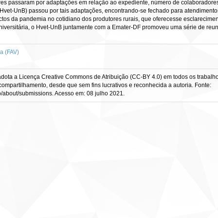
s passaram por adaptações em relação ao expediente, número de colaboradores e 
(Hvet-UnB) passou por tais adaptações, encontrando-se fechado para atendimentos
actos da pandemia no cotidiano dos produtores rurais, que oferecesse esclareci
universitária, o Hvet-UnB juntamente com a Emater-DF promoveu uma série de reun
a (FAV)
o adota a Licença Creative Commons de Atribuição (CC-BY 4.0) em todos os trabalho
mpartilhamento, desde que sem fins lucrativos e reconhecida a autoria. Fonte:
ao/about/submissions. Acesso em: 08 julho 2021.