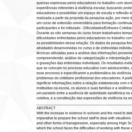
queixas expressas pelos educadores no trabalho com alun
experiências referentes à violência escolar, buscando probl
educadores e possibilitar um espaço de escuta e reflexão d
realizada a partir da proposta da pesquisa-ação, por meio
um curso de extensão universitária para formação continuad
participantes e foi intitulado - Dificuldades/Entraves Cotid
Durante as oito semanas do curso foram trabalhados temas
dificuldades enfrentadas pelos educadores no trabalho com
as possibilidades dessa relação. Os dados da pesquisa fora
atividades desenvolvidas no curso e de entrevistas individu
técnicas utilizadas para a análise das informações provenie
compreendendo: análise de categorização e interpretação d
e gravações das entrevistas individuais. Os resultados ev
que se colocam no processo educativo com adolescentes, 
esse processo e especificarem a problemática da violência e
problemas do cotidiano profissional dos educadores. A parti
significar informações sobre a relação estabelecida com o tr
instituídas na escola, os alunos e suas famílias e a violên
um paralelo entre a ausência de autoridade epistêmica na e
coletiva, e a constituição das expressões de violência na es
______________________________________________
ABSTRACT
With the increase in violence in schools and the need to det
imperative to prepare the school staff to deal with situations
and other forms of transgression, especially among High Scho
which the school faces the difficulties of working with thes