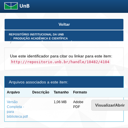
Skip
Voltar
navigation
REPOSITÓRIO INSTITUCIONAL DA UNB
PRODUÇÃO ACADÊMICA E CIENTÍFICA
TESES, DISSERTAÇÕES E PRODUTOS PÓS-DOUTORADO
Use este identificador para citar ou linkar para este item:
http://repositorio.unb.br/handle/10482/4104
Arquivos associados a este item:
Arquivo
Descrição
Tamanho
Formato
Versão
1,06 MB
Adobe
Visualizar/Abrir
Completa -
PDF
para
biblioteca.pdf