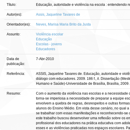
Título:
Educação, autoridade e violência na escola : entendendo 
Autor(es):
Assis, Jaqueline Tavares de
Orientador(es):
Neves, Marisa Maria Brito da Justa
Assunto:
Violência escolar
Educação
Escolas - jovens
Educadores
Data de
7-Abr-2010
publicação:
Referência:
ASSIS, Jaqueline Tavares de. Educação, autoridade e viol
diálogo com educadores. 2009. 186 f., il. Dissertação (M
Humano e Saúde)-Universidade de Brasília, Brasília, 2009.
Resumo:
Com o aumento da violência nas escolas e a necessidade d
torna-se imperiosa a necessidade de preparar a equipe esc
envolvem a quebra de regras, desrespeitos e outras formas
alunos do Ensino Médio. Em vista desse cenário, no qual a 
se trabalhar com essas manifestações e reconhecendo-se 
este trabalho buscou desenvolver uma reflexão sobre os en
profissional dos educadores na prática educativa com adole
esses e as violências praticadas nos espaços escolares. Par