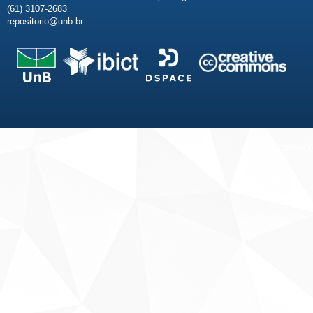
(61) 3107-2683
repositorio@unb.br
Fale conosco
Sobre