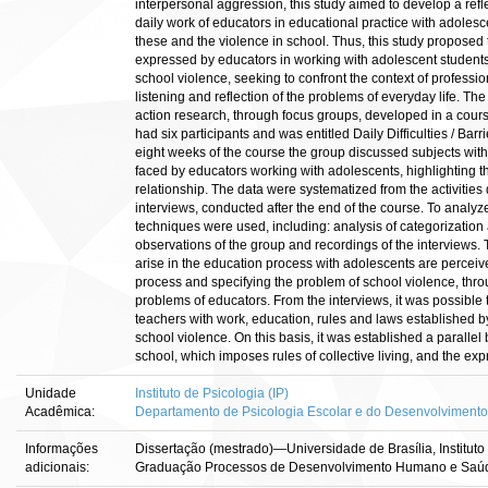
interpersonal aggression, this study aimed to develop a refle
daily work of educators in educational practice with adoles
these and the violence in school. Thus, this study proposed t
expressed by educators in working with adolescent students
school violence, seeking to confront the context of professi
listening and reflection of the problems of everyday life. T
action research, through focus groups, developed in a course
had six participants and was entitled Daily Difficulties / Bar
eight weeks of the course the group discussed subjects with t
faced by educators working with adolescents, highlighting th
relationship. The data were systematized from the activities
interviews, conducted after the end of the course. To analyze
techniques were used, including: analysis of categorization a
observations of the group and recordings of the interviews.
arise in the education process with adolescents are perceiv
process and specifying the problem of school violence, throu
problems of educators. From the interviews, it was possible t
teachers with work, education, rules and laws established by
school violence. On this basis, it was established a parallel
school, which imposes rules of collective living, and the exp
Unidade
Instituto de Psicologia (IP)
Acadêmica:
Departamento de Psicologia Escolar e do Desenvolvimento
Informações
Dissertação (mestrado)—Universidade de Brasília, Institut
adicionais:
Graduação Processos de Desenvolvimento Humano e Saúd