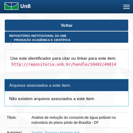
Skip
Voltar
navigation
REPOSITÓRIO INSTITUCIONAL DA UNB
PRODUÇÃO ACADÊMICA E CIENTÍFICA
TRABALHOS APRESENTADOS EM EVENTO
Use este identificador para citar ou linkar para este item:
http://repositorio.unb.br/handle/10482/40814
Arquivos associados a este item:
Não existem arquivos associados a este item.
Título:
Análise de redução do consumo de água potável na
rodoviária do plano piloto de Brasília - DF
Autor(es):
Santos, Susanna Almeida dos