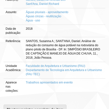
Sant'Ana, Daniel Richard
Assunto:
Águas pluviais - aproveitamento
Águas cinzas - reutilização
Água - uso
Data de
2018
publicação:
Referência:
SANTOS, Susanna A.; SANT'ANA, Daniel. Análise de
redução do consumo de água potável na rodoviária do
plano piloto de Brasília - DF. In: SIMPÓSIO BRASILEIRO
DE CAPTAÇÃO E MANEJO DE ÁGUA DE CHUVA, 11.,
2018, João Pessoa.
Unidade
Faculdade de Arquitetura e Urbanismo (FAU)
Acadêmica:
Departamento de Tecnologia em Arquitetura e Urbanismo
(FAU TEC)
Aparece
Trabalhos apresentados em evento
nas
coleções: