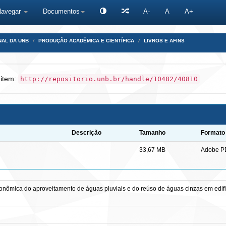
Navegar
Documentos
A-
A
A+
NAL DA UNB
PRODUÇÃO ACADÊMICA E CIENTÍFICA
LIVROS E AFINS
 item:
http://repositorio.unb.br/handle/10482/40810
Descrição
Tamanho
Formato
33,67 MB
Adobe P
onômica do aproveitamento de águas pluviais e do reúso de águas cinzas em edifica