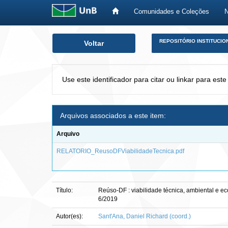
Comunidades e Coleções
Skip
REPOSITÓRIO INSTITUCIO
Voltar
navigation
Use este identificador para citar ou linkar para este
Arquivos associados a este item:
Arquivo
RELATORIO_ReusoDFViabilidadeTecnica.pdf
Título:
Reúso-DF : viabilidade técnica, ambiental e ec
6/2019
Autor(es):
Sant'Ana, Daniel Richard (coord.)