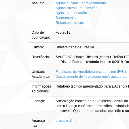
Assunto:
Águas pluviais - aproveitamento
Águas cinzas - reutilização
Água - conservação
Saneamento
Recursos hídricos
Data de
Fev-2019
publicação:
Editora:
Universidade de Brasília
Referência:
SANT'ANA, Daniel Richard (coord.). Reúso-DF: 
no Distrito Federal: relatório técnico 6/2019. B
Unidade
Faculdade de Arquitetura e Urbanismo (FAU)
Acadêmica:
Departamento de Tecnologia em Arquitetura 
Informações
Relatório técnico apresentado para a Agênci
adicionais:
Licença:
Autorização concedida a Biblioteca Central da 
com a licença conforme permissões assinaladas, 
aplicáveis. Qualquer uso da obra que não o aut
Aparece
Livros e afins
nas