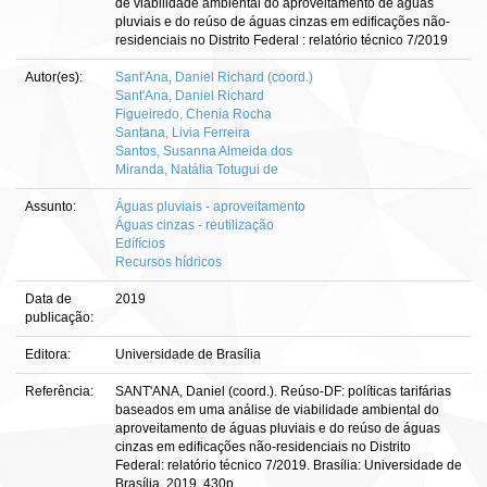
de viabilidade ambiental do aproveitamento de águas
pluviais e do reúso de águas cinzas em edificações não-
residenciais no Distrito Federal : relatório técnico 7/2019
Autor(es):
Sant'Ana, Daniel Richard (coord.)
Sant'Ana, Daniel Richard
Figueiredo, Chenia Rocha
Santana, Livia Ferreira
Santos, Susanna Almeida dos
Miranda, Natália Totugui de
Assunto:
Águas pluviais - aproveitamento
Águas cinzas - reutilização
Edífícios
Recursos hídricos
Data de
2019
publicação:
Editora:
Universidade de Brasília
Referência:
SANT'ANA, Daniel (coord.). Reúso-DF: políticas tarifárias
baseados em uma análise de viabilidade ambiental do
aproveitamento de águas pluviais e do reúso de águas
cinzas em edificações não-residenciais no Distrito
Federal: relatório técnico 7/2019. Brasília: Universidade de
Brasília, 2019. 430p.