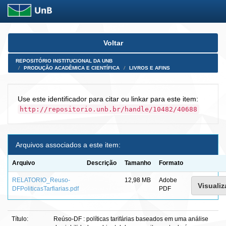
Skip
Voltar
navigation
REPOSITÓRIO INSTITUCIONAL DA UNB
PRODUÇÃO ACADÊMICA E CIENTÍFICA
LIVROS E AFINS
Use este identificador para citar ou linkar para este item:
http://repositorio.unb.br/handle/10482/40688
Arquivos associados a este item:
Arquivo
Descrição
Tamanho
Formato
RELATORIO_Reuso-
12,98 MB
Adobe
Visualiz
DFPoliticasTarfiarias.pdf
PDF
Título:
Reúso-DF : políticas tarifárias baseados em uma análise