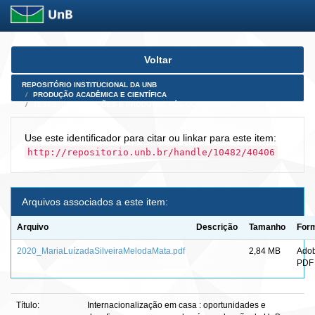
Skip
Voltar
navigation
REPOSITÓRIO INSTITUCIONAL DA UNB
PRODUÇÃO ACADÊMICA E CIENTÍFICA
TESES, DISSERTAÇÕES E PRODUTOS PÓS-DOUTORADO
Use este identificador para citar ou linkar para este item:
http://repositorio.unb.br/handle/10482/40406
Arquivos associados a este item:
Arquivo
Descrição
Tamanho
For
2020_MariaLuízadaSilveiraMelodaMata.pdf
2,84 MB
Ado
PDF
Título:
Internacionalização em casa : oportunidades e