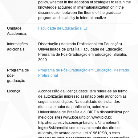
policy, whether in the adoption of strategies to retain the
knowledge acquired in internationalization or in the
disconnection between the theme of the graduate
program and its ability to internationalize.
Unidade
Faculdade de Educação (FE)
Acadêmica:
Informações
Dissertação (Mestrado Profissional em Educação)—
adicionais:
Universidade de Brasília, Faculdade de Educação,
Programa de Pós-Graduação em Educação, Brasília,
2020.
Programa de
Programa de Pós-Graduação em Educação, Mestrado
pós-
Profissional
graduação:
Licença:
A concessão da licença deste item refere-se ao termo
de autorização impresso assinado pelo autor com as
seguintes condições: Na qualidade de titular dos
direitos de autor da publicação, autorizo a
Universidade de Brasília e o IBICT a disponibilizar por
meio dos sites www.bce.unb.br, www.ibict.br,
http://hercules.vtls.com/cgi-bin/ndltd/chameleon?
lng=pt&skin=ndltd sem ressarcimento dos direitos
autorais, de acordo com a Lei nº 9610/98, o texto