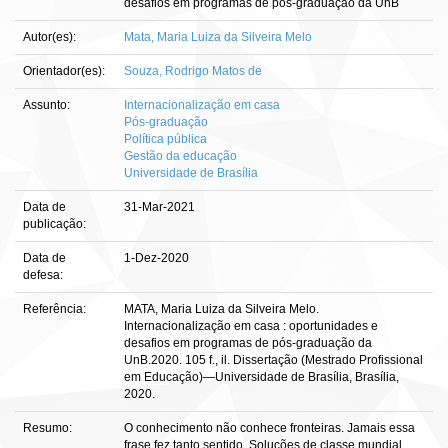
desafios em programas de pós-graduação da UnB
Autor(es):
Mata, Maria Luiza da Silveira Melo
Orientador(es):
Souza, Rodrigo Matos de
Assunto:
Internacionalização em casa
Pós-graduação
Política pública
Gestão da educação
Universidade de Brasília
Data de
31-Mar-2021
publicação:
Data de
1-Dez-2020
defesa:
Referência:
MATA, Maria Luiza da Silveira Melo.
Internacionalização em casa : oportunidades e
desafios em programas de pós-graduação da
UnB.2020. 105 f., il. Dissertação (Mestrado Profissional
em Educação)—Universidade de Brasília, Brasília,
2020.
Resumo:
O conhecimento não conhece fronteiras. Jamais essa
frase fez tanto sentido. Soluções de classe mundial