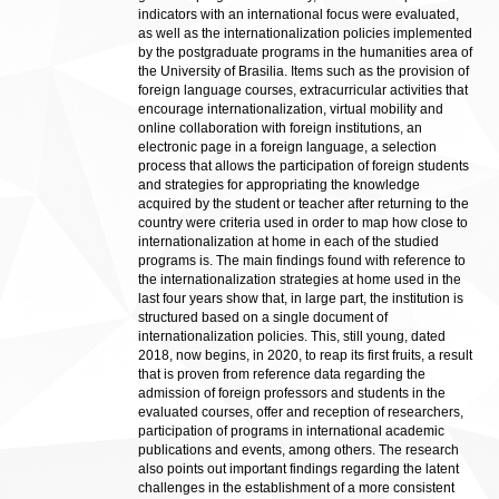
indicators with an international focus were evaluated,
as well as the internationalization policies implemented
by the postgraduate programs in the humanities area of
the University of Brasilia. Items such as the provision of
foreign language courses, extracurricular activities that
encourage internationalization, virtual mobility and
online collaboration with foreign institutions, an
electronic page in a foreign language, a selection
process that allows the participation of foreign students
and strategies for appropriating the knowledge
acquired by the student or teacher after returning to the
country were criteria used in order to map how close to
internationalization at home in each of the studied
programs is. The main findings found with reference to
the internationalization strategies at home used in the
last four years show that, in large part, the institution is
structured based on a single document of
internationalization policies. This, still young, dated
2018, now begins, in 2020, to reap its first fruits, a result
that is proven from reference data regarding the
admission of foreign professors and students in the
evaluated courses, offer and reception of researchers,
participation of programs in international academic
publications and events, among others. The research
also points out important findings regarding the latent
challenges in the establishment of a more consistent