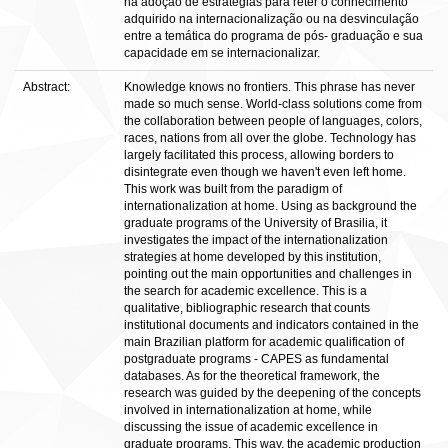
na adoção de estratégias para reter o conhecimento
adquirido na internacionalização ou na desvinculação
entre a temática do programa de pós- graduação e sua
capacidade em se internacionalizar.
Abstract:
Knowledge knows no frontiers. This phrase has never
made so much sense. World-class solutions come from
the collaboration between people of languages, colors,
races, nations from all over the globe. Technology has
largely facilitated this process, allowing borders to
disintegrate even though we haven't even left home.
This work was built from the paradigm of
internationalization at home. Using as background the
graduate programs of the University of Brasilia, it
investigates the impact of the internationalization
strategies at home developed by this institution,
pointing out the main opportunities and challenges in
the search for academic excellence. This is a
qualitative, bibliographic research that counts
institutional documents and indicators contained in the
main Brazilian platform for academic qualification of
postgraduate programs - CAPES as fundamental
databases. As for the theoretical framework, the
research was guided by the deepening of the concepts
involved in internationalization at home, while
discussing the issue of academic excellence in
graduate programs. This way, the academic production