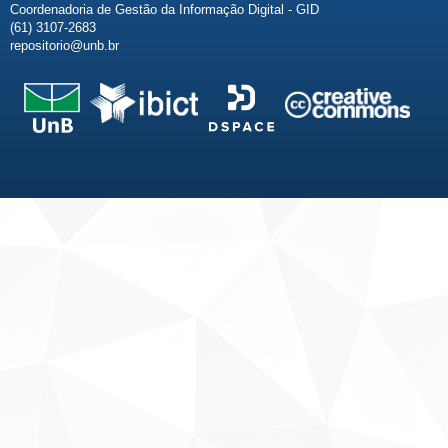
Coordenadoria de Gestão da Informação Digital - GID
(61) 3107-2683
repositorio@unb.br
Fale conosco
Sobre