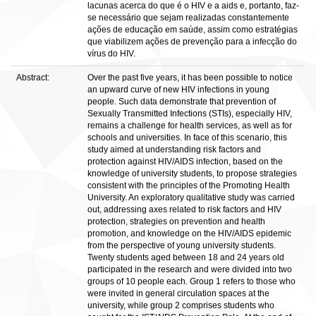
lacunas acerca do que é o HIV e a aids e, portanto, faz-
se necessário que sejam realizadas constantemente
ações de educação em saúde, assim como estratégias
que viabilizem ações de prevenção para a infecção do
vírus do HIV.
Abstract:
Over the past five years, it has been possible to notice
an upward curve of new HIV infections in young
people. Such data demonstrate that prevention of
Sexually Transmitted Infections (STIs), especially HIV,
remains a challenge for health services, as well as for
schools and universities. In face of this scenario, this
study aimed at understanding risk factors and
protection against HIV/AIDS infection, based on the
knowledge of university students, to propose strategies
consistent with the principles of the Promoting Health
University. An exploratory qualitative study was carried
out, addressing axes related to risk factors and HIV
protection, strategies on prevention and health
promotion, and knowledge on the HIV/AIDS epidemic
from the perspective of young university students.
Twenty students aged between 18 and 24 years old
participated in the research and were divided into two
groups of 10 people each. Group 1 refers to those who
were invited in general circulation spaces at the
university, while group 2 comprises students who