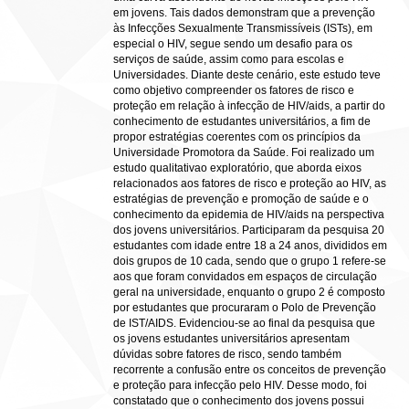
em jovens. Tais dados demonstram que a prevenção
às Infecções Sexualmente Transmissíveis (ISTs), em
especial o HIV, segue sendo um desafio para os
serviços de saúde, assim como para escolas e
Universidades. Diante deste cenário, este estudo teve
como objetivo compreender os fatores de risco e
proteção em relação à infecção de HIV/aids, a partir do
conhecimento de estudantes universitários, a fim de
propor estratégias coerentes com os princípios da
Universidade Promotora da Saúde. Foi realizado um
estudo qualitativao exploratório, que aborda eixos
relacionados aos fatores de risco e proteção ao HIV, as
estratégias de prevenção e promoção de saúde e o
conhecimento da epidemia de HIV/aids na perspectiva
dos jovens universitários. Participaram da pesquisa 20
estudantes com idade entre 18 a 24 anos, divididos em
dois grupos de 10 cada, sendo que o grupo 1 refere-se
aos que foram convidados em espaços de circulação
geral na universidade, enquanto o grupo 2 é composto
por estudantes que procuraram o Polo de Prevenção
de IST/AIDS. Evidenciou-se ao final da pesquisa que
os jovens estudantes universitários apresentam
dúvidas sobre fatores de risco, sendo também
recorrente a confusão entre os conceitos de prevenção
e proteção para infecção pelo HIV. Desse modo, foi
constatado que o conhecimento dos jovens possui