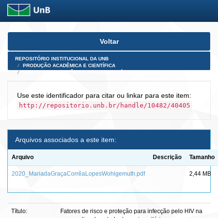
Skip
Voltar
navigation
REPOSITÓRIO INSTITUCIONAL DA UNB
PRODUÇÃO ACADÊMICA E CIENTÍFICA
TESES, DISSERTAÇÕES E PRODUTOS PÓS-DOUTORADO
Use este identificador para citar ou linkar para este item:
http://repositorio.unb.br/handle/10482/40405
Arquivos associados a este item:
Arquivo
Descrição
Tamanho
2020_MariadaGraçaCorrêaLopesWohlgemuth.pdf
2,44 MB
Título:
Fatores de risco e proteção para infecção pelo HIV na