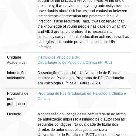
sought for the IST/AIDS Prevention Pole. At the end of
the survey, it was evident that young university students
have doubts about risk factors, and confusion between
the concepts of prevention and protection for HIV
infection is also recurrent. Thus, it was observed that
the knowledge of young people has gaps on what HIV
and AIDS are, and therefore, it is necessary to
constantly carry out health education actions, as well as
strategies that enable prevention actions to HIV
infection.
Unidade
Instituto de Psicologia (IP)
Acadêmica:
Departamento de Psicologia Clínica (IP PCL)
Informações
Dissertação (mestrado)—Universidade de Brasília,
adicionais:
Instituto de Psicologia, Programa de Pós-Graduação
em Psicologia Clínica e Cultura, 2020.
Programa de
Programa de Pós-Graduação em Psicologia Clínica e
pós-
Cultura
graduação:
Licença:
A concessão da licença deste item refere-se ao termo
de autorização impresso assinado pelo autor com as
seguintes condições: Na qualidade de titular dos
direitos de autor da publicação, autorizo a
Universidade de Brasília e o IBICT a disponibilizar por