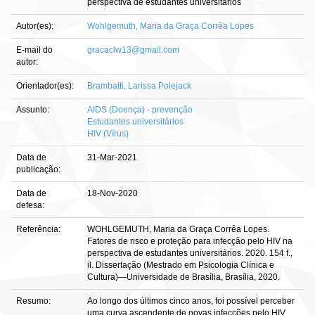
perspectiva de estudantes universitários
Autor(es):
Wohlgemuth, Maria da Graça Corrêa Lopes
E-mail do
gracaclw13@gmail.com
autor:
Orientador(es):
Brambatti, Larissa Polejack
Assunto:
AIDS (Doença) - prevenção
Estudantes universitários
HIV (Vírus)
Data de
31-Mar-2021
publicação:
Data de
18-Nov-2020
defesa:
Referência:
WOHLGEMUTH, Maria da Graça Corrêa Lopes.
Fatores de risco e proteção para infecção pelo HIV na
perspectiva de estudantes universitários. 2020. 154 f.,
il. Dissertação (Mestrado em Psicologia Clínica e
Cultura)—Universidade de Brasília, Brasília, 2020.
Resumo:
Ao longo dos últimos cinco anos, foi possível perceber
uma curva ascendente de novas infecções pelo HIV