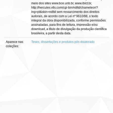
meio dos sites www.bce.unb.br, www.ibict.br,
http://hercules.vtls.com/cgi-bin/ndltd/chameleon?
lng=pt&skin=ndltd sem ressarcimento dos direitos
autorais, de acordo com a Lei nº 9610/98, o texto
integral da obra disponibilizada, conforme permissões
assinaladas, para fins de leitura, impressão e/ou
download, a título de divulgação da produção científica
brasileira, a partir desta data.
Aparece nas
Teses, dissertações e produtos pós-doutorado
coleções: