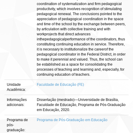
coordination of systematization and firm pedagogical
productivity, which involves recognition of stimulating
pedagogical renewal. The conclusions pointed to the
appreciation of pedagogical coordination in the space
and time of the school by the exchange between peers,
by articulation with collective training and with
workprojects that direct advances
inthepedagogicalperformance of the coordinators, thus
constituting continuing education in service. Therefore,
it is necessary to institutionalize the careerof the
pedagogical coordinator in the Federal District, in order
to make it perennial and valued. Thus, the school can
be established as a space for consolidating the
processes of teaching and learning and, especially, for
continuing education of teachers.
Unidade
Faculdade de Educação (FE)
Acadêmica:
Informações
Dissertação (mestrado)—Universidade de Brasília,
adicionais:
Faculdade de Educação, Programa de Pós-Graduação
em Educação, 2020.
Programa de
Programa de Pós-Graduação em Educação
pós-
graduação: