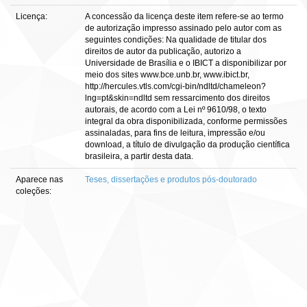
Licença:
A concessão da licença deste item refere-se ao termo
de autorização impresso assinado pelo autor com as
seguintes condições: Na qualidade de titular dos
direitos de autor da publicação, autorizo a
Universidade de Brasília e o IBICT a disponibilizar por
meio dos sites www.bce.unb.br, www.ibict.br,
http://hercules.vtls.com/cgi-bin/ndltd/chameleon?
lng=pt&skin=ndltd sem ressarcimento dos direitos
autorais, de acordo com a Lei nº 9610/98, o texto
integral da obra disponibilizada, conforme permissões
assinaladas, para fins de leitura, impressão e/ou
download, a título de divulgação da produção científica
brasileira, a partir desta data.
Aparece nas
Teses, dissertações e produtos pós-doutorado
coleções: