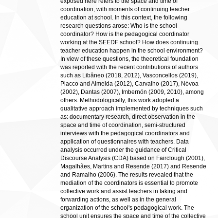
exposed here refers to the space and time of
coordination, with moments of continuing teacher
education at school. In this context, the following
research questions arose: Who is the school
coordinator? How is the pedagogical coordinator
working at the SEEDF school? How does continuing
teacher education happen in the school environment?
In view of these questions, the theoretical foundation
was reported with the recent contributions of authors
such as Libâneo (2018, 2012), Vasconcellos (2019),
Placco and Almeida (2012), Carvalho (2017), Nóvoa
(2002), Dantas (2007), Imbernón (2009, 2010), among
others. Methodologically, this work adopted a
qualitative approach implemented by techniques such
as: documentary research, direct observation in the
space and time of coordination, semi-structured
interviews with the pedagogical coordinators and
application of questionnaires with teachers. Data
analysis occurred under the guidance of Critical
Discourse Analysis (CDA) based on Fairclough (2001),
Magalhães, Martins and Resende (2017) and Resende
and Ramalho (2006). The results revealed that the
mediation of the coordinators is essential to promote
collective work and assist teachers in taking and
forwarding actions, as well as in the general
organization of the school's pedagogical work. The
school unit ensures the space and time of the collective