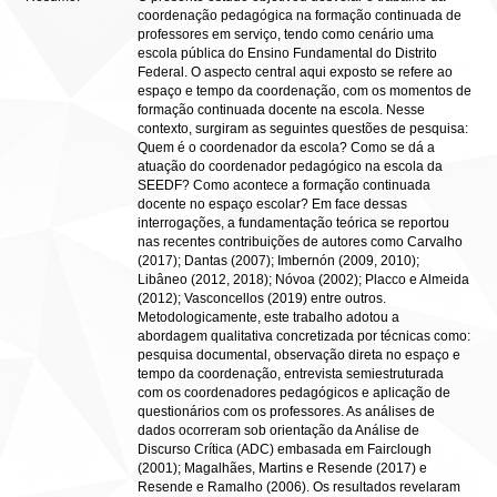
coordenação pedagógica na formação continuada de
professores em serviço, tendo como cenário uma
escola pública do Ensino Fundamental do Distrito
Federal. O aspecto central aqui exposto se refere ao
espaço e tempo da coordenação, com os momentos de
formação continuada docente na escola. Nesse
contexto, surgiram as seguintes questões de pesquisa:
Quem é o coordenador da escola? Como se dá a
atuação do coordenador pedagógico na escola da
SEEDF? Como acontece a formação continuada
docente no espaço escolar? Em face dessas
interrogações, a fundamentação teórica se reportou
nas recentes contribuições de autores como Carvalho
(2017); Dantas (2007); Imbernón (2009, 2010);
Libâneo (2012, 2018); Nóvoa (2002); Placco e Almeida
(2012); Vasconcellos (2019) entre outros.
Metodologicamente, este trabalho adotou a
abordagem qualitativa concretizada por técnicas como:
pesquisa documental, observação direta no espaço e
tempo da coordenação, entrevista semiestruturada
com os coordenadores pedagógicos e aplicação de
questionários com os professores. As análises de
dados ocorreram sob orientação da Análise de
Discurso Crítica (ADC) embasada em Fairclough
(2001); Magalhães, Martins e Resende (2017) e
Resende e Ramalho (2006). Os resultados revelaram