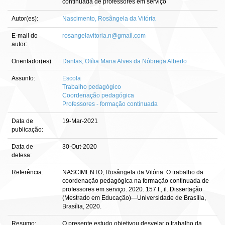
continuada de professores em serviço
Autor(es):
Nascimento, Rosângela da Vitória
E-mail do
rosangelavitoria.n@gmail.com
autor:
Orientador(es):
Dantas, Otília Maria Alves da Nóbrega Alberto
Assunto:
Escola
Trabalho pedagógico
Coordenação pedagógica
Professores - formação continuada
Data de
19-Mar-2021
publicação:
Data de
30-Out-2020
defesa:
Referência:
NASCIMENTO, Rosângela da Vitória. O trabalho da
coordenação pedagógica na formação continuada de
professores em serviço. 2020. 157 f., il. Dissertação
(Mestrado em Educação)—Universidade de Brasília,
Brasília, 2020.
Resumo:
O presente estudo objetivou desvelar o trabalho da