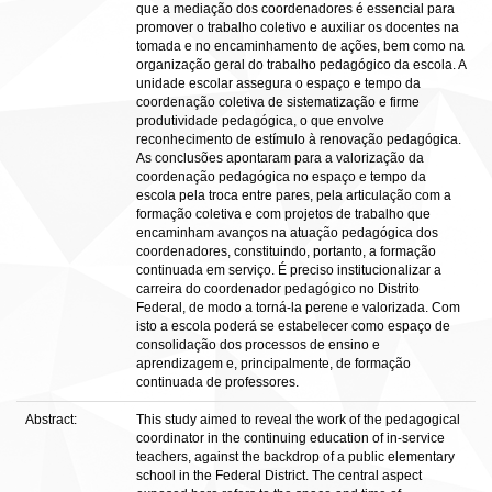
que a mediação dos coordenadores é essencial para
promover o trabalho coletivo e auxiliar os docentes na
tomada e no encaminhamento de ações, bem como na
organização geral do trabalho pedagógico da escola. A
unidade escolar assegura o espaço e tempo da
coordenação coletiva de sistematização e firme
produtividade pedagógica, o que envolve
reconhecimento de estímulo à renovação pedagógica.
As conclusões apontaram para a valorização da
coordenação pedagógica no espaço e tempo da
escola pela troca entre pares, pela articulação com a
formação coletiva e com projetos de trabalho que
encaminham avanços na atuação pedagógica dos
coordenadores, constituindo, portanto, a formação
continuada em serviço. É preciso institucionalizar a
carreira do coordenador pedagógico no Distrito
Federal, de modo a torná-la perene e valorizada. Com
isto a escola poderá se estabelecer como espaço de
consolidação dos processos de ensino e
aprendizagem e, principalmente, de formação
continuada de professores.
Abstract:
This study aimed to reveal the work of the pedagogical
coordinator in the continuing education of in-service
teachers, against the backdrop of a public elementary
school in the Federal District. The central aspect