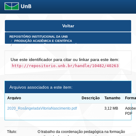
Skip
Voltar
navigation
REPOSITÓRIO INSTITUCIONAL DA UNB
PRODUÇÃO ACADÊMICA E CIENTÍFICA
TESES, DISSERTAÇÕES E PRODUTOS PÓS-DOUTORADO
Use este identificador para citar ou linkar para este item:
http://repositorio.unb.br/handle/10482/40263
Arquivos associados a este item:
Arquivo
Descrição
Tamanho
Forma
2020_RosângeladaVitoriaNascimento.pdf
3,12 MB
Adobe
PDF
Título:
O trabalho da coordenação pedagógica na formação