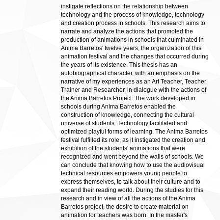
instigate reflections on the relationship between
technology and the process of knowledge, technology
and creation process in schools. This research aims to
narrate and analyze the actions that promoted the
production of animations in schools that culminated in
Anima Barretos' twelve years, the organization of this
animation festival and the changes that occurred during
the years of its existence. This thesis has an
autobiographical character, with an emphasis on the
narrative of my experiences as an Art Teacher, Teacher
Trainer and Researcher, in dialogue with the actions of
the Anima Barretos Project. The work developed in
schools during Anima Barretos enabled the
construction of knowledge, connecting the cultural
universe of students. Technology facilitated and
optimized playful forms of learning. The Anima Barretos
festival fulfilled its role, as it instigated the creation and
exhibition of the students' animations that were
recognized and went beyond the walls of schools. We
can conclude that knowing how to use the audiovisual
technical resources empowers young people to
express themselves, to talk about their culture and to
expand their reading world. During the studies for this
research and in view of all the actions of the Anima
Barretos project, the desire to create material on
animation for teachers was born. In the master's