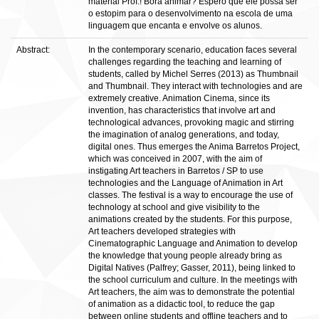
material Prof.! Bora animar? Espero que ele possa ser
o estopim para o desenvolvimento na escola de uma
linguagem que encanta e envolve os alunos.
Abstract:
In the contemporary scenario, education faces several
challenges regarding the teaching and learning of
students, called by Michel Serres (2013) as Thumbnail
and Thumbnail. They interact with technologies and are
extremely creative. Animation Cinema, since its
invention, has characteristics that involve art and
technological advances, provoking magic and stirring
the imagination of analog generations, and today,
digital ones. Thus emerges the Anima Barretos Project,
which was conceived in 2007, with the aim of
instigating Art teachers in Barretos / SP to use
technologies and the Language of Animation in Art
classes. The festival is a way to encourage the use of
technology at school and give visibility to the
animations created by the students. For this purpose,
Art teachers developed strategies with
Cinematographic Language and Animation to develop
the knowledge that young people already bring as
Digital Natives (Palfrey; Gasser, 2011), being linked to
the school curriculum and culture. In the meetings with
Art teachers, the aim was to demonstrate the potential
of animation as a didactic tool, to reduce the gap
between online students and offline teachers and to