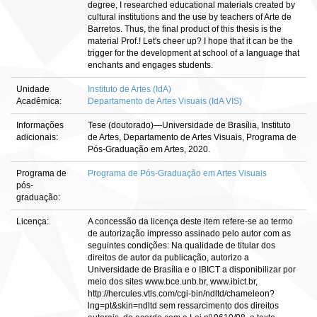
degree, I researched educational materials created by
cultural institutions and the use by teachers of Arte de
Barretos. Thus, the final product of this thesis is the
material Prof.! Let's cheer up? I hope that it can be the
trigger for the development at school of a language that
enchants and engages students.
Unidade
Instituto de Artes (IdA)
Acadêmica:
Departamento de Artes Visuais (IdA VIS)
Informações
Tese (doutorado)—Universidade de Brasília, Instituto
adicionais:
de Artes, Departamento de Artes Visuais, Programa de
Pós-Graduação em Artes, 2020.
Programa de
Programa de Pós-Graduação em Artes Visuais
pós-
graduação:
Licença:
A concessão da licença deste item refere-se ao termo
de autorização impresso assinado pelo autor com as
seguintes condições: Na qualidade de titular dos
direitos de autor da publicação, autorizo a
Universidade de Brasília e o IBICT a disponibilizar por
meio dos sites www.bce.unb.br, www.ibict.br,
http://hercules.vtls.com/cgi-bin/ndltd/chameleon?
lng=pt&skin=ndltd sem ressarcimento dos direitos