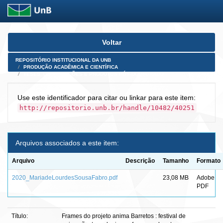
Skip
Voltar
navigation
REPOSITÓRIO INSTITUCIONAL DA UNB
PRODUÇÃO ACADÊMICA E CIENTÍFICA
TESES, DISSERTAÇÕES E PRODUTOS PÓS-DOUTORADO
Use este identificador para citar ou linkar para este item:
http://repositorio.unb.br/handle/10482/40251
Arquivos associados a este item:
Arquivo
Descrição
Tamanho
Formato
2020_MariadeLourdesSousaFabro.pdf
23,08 MB
Adobe
PDF
Título:
Frames do projeto anima Barretos : festival de