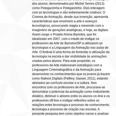
dos alunos, denominados por Michel Serres (2013)
como Polegarzinha e Polegarzinho. Eles interagem
com as tecnologias e são extremamente criativos. O
Cinema de Animação, desde sua invenção, apresenta
características que envolvem a arte e avanços
tecnológicos, provocando magia e mexendo com o
imaginário de gerações analógicas, e hoje, as digitais.
Assim surge o Projeto Anima Barretos, que foi
idealizado em 2007, com o intuito de instigar os
professores de Arte de Barretos/SP a utilizarem as
tecnologias e a Linguagem da Animação nas aulas de
Arte. O festival é uma forma de fomentar a utilização da
tecnologia na escola e dar visibilidade às animações
criadas pelos alunos. Para este propósito, os
professores de Arte elaboraram estratégias com a
Linguagem Cinematográfica e da Animação para
desenvolver os conhecimentos que os jovens já trazem
como Nativos Digitais (Palfrey; Gasser, 2011), estando
atrelados ao currículo escolar e a cultura. Nos
encontros com os professores de Arte, procurava-se
demonstrar o potencial da animação como instrumento
didático, diminuir o abismo entre os alunos on-line e os
professores off-line e instigar reflexões sobre as
relações entre tecnologia e processo de conhecimento,
tecnologia e processo de criação nas escolas. A
presente pesquisa tem como objetivo narrar e analisar