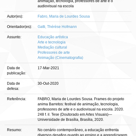
animação, tecnologia, professores de arte e o
audiovisual na escola
Autor(es):
Fabro, Maria de Lourdes Sousa
Orientador(es):
Gatti, Thérèse Hofmann
Assunto:
Educação artística
Arte e tecnologia
Mediação cultural
Professores de arte
Animação (Cinematografia)
Data de
17-Mar-2021
publicação:
Data de
30-Out-2020
defesa:
Referência:
FABRO, Maria de Lourdes Sousa. Frames do projeto
anima Barretos: festival de animação, tecnologia,
professores de arte e o audiovisual na escola. 2020.
248 f. il. Tese (Doutorado em Artes Visuais)—
Universidade de Brasília, Brasília, 2020.
Resumo:
No cenário contemporâneo, a educação enfrenta
diversos desafios quanto ao ensino e a aprendizagem