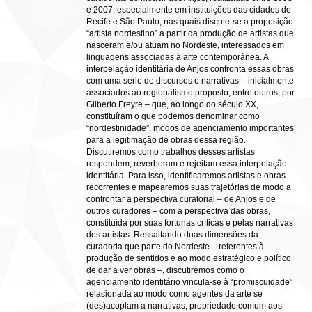
e 2007, especialmente em instituições das cidades de
Recife e São Paulo, nas quais discute-se a proposição
“artista nordestino” a partir da produção de artistas que
nasceram e/ou atuam no Nordeste, interessados em
linguagens associadas à arte contemporânea. A
interpelação identitária de Anjos confronta essas obras
com uma série de discursos e narrativas – inicialmente
associados ao regionalismo proposto, entre outros, por
Gilberto Freyre – que, ao longo do século XX,
constituíram o que podemos denominar como
“nordestinidade”, modos de agenciamento importantes
para a legitimação de obras dessa região.
Discutiremos como trabalhos desses artistas
respondem, reverberam e rejeitam essa interpelação
identitária. Para isso, identificaremos artistas e obras
recorrentes e mapearemos suas trajetórias de modo a
confrontar a perspectiva curatorial – de Anjos e de
outros curadores – com a perspectiva das obras,
constituída por suas fortunas críticas e pelas narrativas
dos artistas. Ressaltando duas dimensões da
curadoria que parte do Nordeste – referentes à
produção de sentidos e ao modo estratégico e político
de dar a ver obras –, discutiremos como o
agenciamento identitário vincula-se à “promiscuidade”
relacionada ao modo como agentes da arte se
(des)acoplam a narrativas, propriedade comum aos