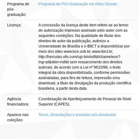
Programa de
Programa de Pós-Graduação em Artes Visuais
pós-
graduação:
Licença:
A concessão da licença deste item refere-se ao termo
de autorização impresso assinado pelo autor com as
seguintes condições: Na qualidade de titular dos
direitos de autor da publicação, autorizo a
Universidade de Brasília e o IBICT a disponibilizar por
meio dos sites www.bce.unb.br, www.ibict.br,
http://hercules.vtls.com/cgi-bin/ndltd/chameleon?
lng=pt&skin=ndltd sem ressarcimento dos direitos
autorais, de acordo com a Lei nº 9610/98, o texto
integral da obra disponibilizada, conforme permissões
assinaladas, para fins de leitura, impressão e/ou
download, a título de divulgação da produção científica
brasileira, a partir desta data.
Agência
Coordenação de Aperfeiçoamento de Pessoal de Nível
financiadora:
Superior (CAPES).
Aparece nas
Teses, dissertações e produtos pós-doutorado
coleções: