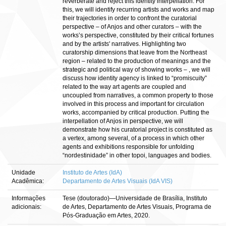
reverberate and reject this identity interpellation. For
this, we will identify recurring artists and works and map
their trajectories in order to confront the curatorial
perspective – of Anjos and other curators – with the
works’s perspective, constituted by their critical fortunes
and by the artists' narratives. Highlighting two
curatorship dimensions that leave from the Northeast
region – related to the production of meanings and the
strategic and political way of showing works – , we will
discuss how identity agency is linked to “promiscuity”
related to the way art agents are coupled and
uncoupled from narratives, a common property to those
involved in this process and important for circulation
works, accompanied by critical production. Putting the
interpellation of Anjos in perspective, we will
demonstrate how his curatorial project is constituted as
a vertex, among several, of a process in which other
agents and exhibitions responsible for unfolding
“nordestinidade” in other topoi, languages and bodies.
Unidade
Instituto de Artes (IdA)
Acadêmica:
Departamento de Artes Visuais (IdA VIS)
Informações
Tese (doutorado)—Universidade de Brasília, Instituto
adicionais:
de Artes, Departamento de Artes Visuais, Programa de
Pós-Graduação em Artes, 2020.