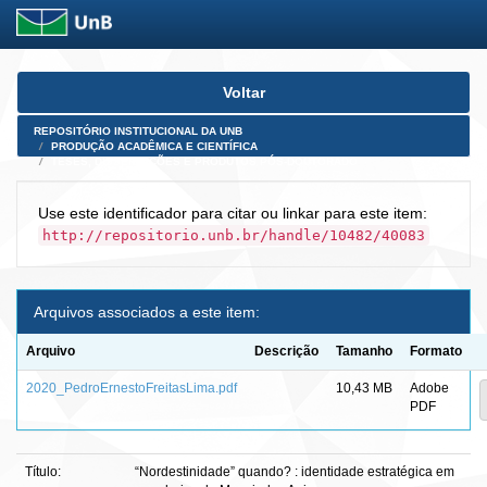
Skip
Voltar
navigation
REPOSITÓRIO INSTITUCIONAL DA UNB
PRODUÇÃO ACADÊMICA E CIENTÍFICA
TESES, DISSERTAÇÕES E PRODUTOS PÓS-DOUTORADO
Use este identificador para citar ou linkar para este item:
http://repositorio.unb.br/handle/10482/40083
Arquivos associados a este item:
Arquivo
Descrição
Tamanho
Formato
2020_PedroErnestoFreitasLima.pdf
10,43 MB
Adobe
PDF
Título:
“Nordestinidade” quando? : identidade estratégica em