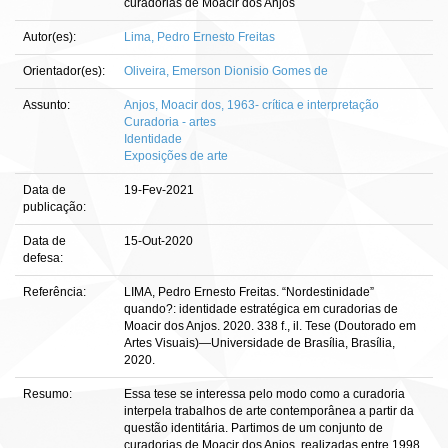
curadorias de Moacir dos Anjos
Autor(es):
Lima, Pedro Ernesto Freitas
Orientador(es):
Oliveira, Emerson Dionisio Gomes de
Assunto:
Anjos, Moacir dos, 1963- crítica e interpretação
Curadoria - artes
Identidade
Exposições de arte
Data de
19-Fev-2021
publicação:
Data de
15-Out-2020
defesa:
Referência:
LIMA, Pedro Ernesto Freitas. “Nordestinidade”
quando?: identidade estratégica em curadorias de
Moacir dos Anjos. 2020. 338 f., il. Tese (Doutorado em
Artes Visuais)—Universidade de Brasília, Brasília,
2020.
Resumo:
Essa tese se interessa pelo modo como a curadoria
interpela trabalhos de arte contemporânea a partir da
questão identitária. Partimos de um conjunto de
curadorias de Moacir dos Anjos, realizadas entre 1998