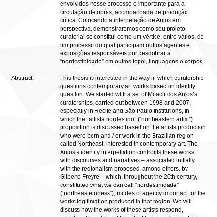
envolvidos nesse processo e importante para a
circulação de obras, acompanhada de produção
crítica. Colocando a interpelação de Anjos em
perspectiva, demonstraremos como seu projeto
curatorial se constitui como um vértice, entre vários, de
um processo do qual participam outros agentes e
exposições responsáveis por desdobrar a
“nordestinidade” em outros topoi, linguagens e corpos.
Abstract:
This thesis is interested in the way in which curatorship
questions contemporary art works based on identity
question. We started with a set of Moacir dos Anjos’s
curatorships, carried out between 1998 and 2007,
especially in Recife and São Paulo institutions, in
which the “artista nordestino” (“northeastern artist”)
proposition is discussed based on the artists production
who were born and / or work in the Brazilian region
called Northeast, interested in contemporary art. The
Anjos’s identity interpellation confronts these works
with discourses and narratives – associated initially
with the regionalism proposed, among others, by
Gilberto Freyre – which, throughout the 20th century,
constituted what we can call “nordestinidade”
(“northeasternness”), modes of agency important for the
works legitimation produced in that region. We will
discuss how the works of these artists respond,