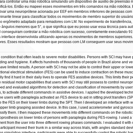
ra controlar uma mão robótica simulando um dispositivo de auxílio de preensão 
sificá-los. Então eu mapeei esses movimentos em três comandos na mão robótica.
tivar uma neuroprótese acionada por EEF em membros inferiores de pessoas com p
iminante linear para classificar todos os movimentos de membro superior do usuári
o ergômetro adaptado para remadores com LM. No experimento de transferência, 
 ângulos menores que 5°, o que significa que eu posso usar essa técnica para auto
 conseguiram controlar a mão robótica com sucesso, corretamente executando 91% 
a interface desenvolvida utilizando apenas os movimentos de membros superiores.
es. Esses resultados mostram que pessoas com LM conseguem usar seus movimento
 condition that often leads to severe motor disabilities. Persons with SCI may have pa
ing and hygiene. It affects hundreds of thousands of people in Brazil alone and very
ave limited results. A person with SCI may not be able to control their upper or lowe
tional electrical stimulation (FES) can be used to induce contraction on these m
lly find it hard in their daily lives to operate FES assistive devices. This limits thei
re residual motor capabilities that users with SCI may still possess to control neuro
ped and evaluated algorithms for detection and classification of movements by user
, to activate different commands in assistive devices. I applied the developed techn
e users with paraplegia activated an FES device to aid in sitting pivot transfers (SPT
ivate the FES on their lower limbs during the SPT. Then I developed an interface wit
upper limb grasping assisted device. In this case, I used accelerometer and gyros
assify them. I then mapped these movements into different commands on the robotic 
oprosthesis on lower limbs of persons with paraplegia during FES-rowing. I used a f
ent from the user into three different rowing phases commands. I evaluated it wit
articipant moved their trunk in a similar way across trials, with angles standard dev
g simulation interface, participants were able to successfully control the robotic 