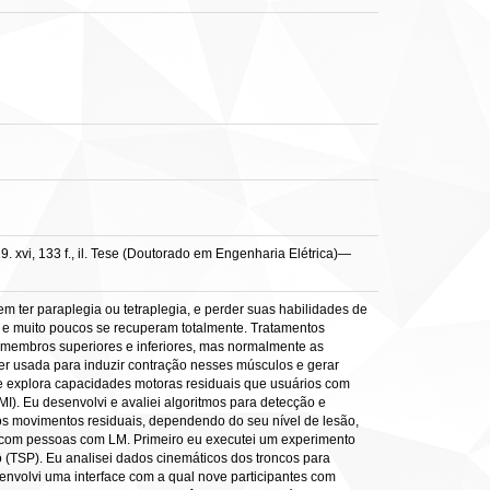
. xvi, 133 f., il. Tese (Doutorado em Engenharia Elétrica)—
ter paraplegia ou tetraplegia, e perder suas habilidades de
l e muito poucos se recuperam totalmente. Tratamentos
 membros superiores e inferiores, mas normalmente as
ser usada para induzir contração nesses músculos e gerar
e explora capacidades motoras residuais que usuários com
I). Eu desenvolvi e avaliei algoritmos para detecção e
ios movimentos residuais, dependendo do seu nível de lesão,
es com pessoas com LM. Primeiro eu executei um experimento
ô (TSP). Eu analisei dados cinemáticos dos troncos para
senvolvi uma interface com a qual nove participantes com