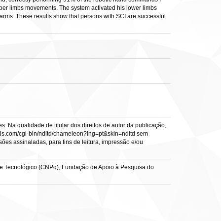
 upper limbs movements. The system activated his lower limbs
 arms. These results show that persons with SCI are successful
: Na qualidade de titular dos direitos de autor da publicação,
s.vtls.com/cgi-bin/ndltd/chameleon?lng=pt&skin=ndltd sem
sões assinaladas, para fins de leitura, impressão e/ou
 e Tecnológico (CNPq); Fundação de Apoio à Pesquisa do