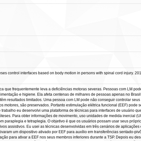
 control interfaces based on body motion in persons with spinal cord injury. 2019
a que frequentemente leva a deficiências motoras severas. Pessoas com LM podem 
alimentação e higiene. Ela afeta centenas de milhares de pessoas apenas no Brasi
e têm resultados limitados. Uma pessoa com LM pode não conseguir controlar seus
os motores, são preservados. Portanto estimulação elétrica funcional (EEF) pode 
rabalho eu desenvolvi uma plataforma de técnicas para interfaces de usuário qu
teses. Para obter informações de movimento, uso unidades de medida inercial (UM
m paraplegia e tetraplegia. O objetivo é que os usuários possam usar seus própr
tivos assistivos. Eu usei as técnicas desenvolvidas em três cenários de aplicaçõ
tivaram um dispositivo ativado por EEF para auxílio em transferências sentado-piv
rmação para ativar a EEF nos seus membros inferiores durante a TSP. Depois eu de