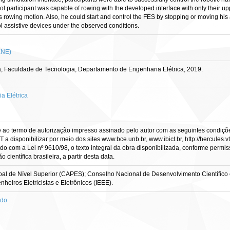
ocol participant was capable of rowing with the developed interface with only their
s rowing motion. Also, he could start and control the FES by stopping or moving his
rol assistive devices under the observed conditions.
ENE)
, Faculdade de Tecnologia, Departamento de Engenharia Elétrica, 2019.
 Elétrica
e ao termo de autorização impresso assinado pelo autor com as seguintes condições
CT a disponibilizar por meio dos sites www.bce.unb.br, www.ibict.br, http://hercule
rdo com a Lei nº 9610/98, o texto integral da obra disponibilizada, conforme permis
científica brasileira, a partir desta data.
l de Nível Superior (CAPES); Conselho Nacional de Desenvolvimento Científico
nheiros Eletricistas e Eletrônicos (IEEE).
ado