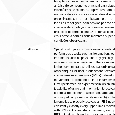
tetraplegia usaram movimentos de ombro pa
análise de componente principal para clas
cinemáticos de membros superiores para a
máquina de estados finitos e análise discr
esse sistema com um participante e um rem
todas as repetições, com desvios padrão de
interface de simulação de preensão manual
protocolo de remo foi capaz de remar com 
em sincronia com os seus membros superior
condições observadas.
Abstract:
Spinal cord injury (SCI) is a serious medical
perform basic tasks such as locomotion, feed
treatments such as physiotherapy typically h
motoneurons, are preserved. Therefore func
to their own motor disabilities, patients usua
of techniques for user interfaces that explo
inertial measurement units (IMUs). I develo
movements, depending on their injury levels
First I performed an experiment in which thre
feasibility of using that information to act
control a robotic hand, which simulated an 
a principal component analysis (PCA) to cl
kinematics to properly activate an FES neur
constantly classify every upper limbs movem
with SCI. On the transfer experiment, each p
FES activation. Using the upper limb graspin