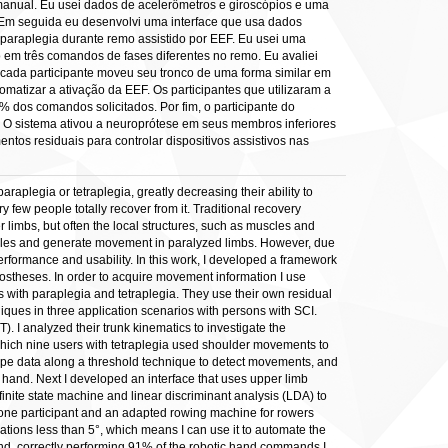
manual. Eu usei dados de acelerômetros e giroscópios e uma
 Em seguida eu desenvolvi uma interface que usa dados
araplegia durante remo assistido por EEF. Eu usei uma
o em três comandos de fases diferentes no remo. Eu avaliei
cada participante moveu seu tronco de uma forma similar em
matizar a ativação da EEF. Os participantes que utilizaram a
dos comandos solicitados. Por fim, o participante do
 O sistema ativou a neuroprótese em seus membros inferiores
s residuais para controlar dispositivos assistivos nas
raplegia or tetraplegia, greatly decreasing their ability to
 few people totally recover from it. Traditional recovery
r limbs, but often the local structures, such as muscles and
uscles and generate movement in paralyzed limbs. However, due
r performance and usability. In this work, I developed a framework
prostheses. In order to acquire movement information I use
s with paraplegia and tetraplegia. They use their own residual
iques in three application scenarios with persons with SCI.
). I analyzed their trunk kinematics to investigate the
h which nine users with tetraplegia used shoulder movements to
cope data along a threshold technique to detect movements, and
hand. Next I developed an interface that uses upper limb
inite state machine and linear discriminant analysis (LDA) to
h one participant and an adapted rowing machine for rowers
iations less than 5°, which means I can use it to automate the
hand, correctly performing 91% of the robotic hand commands I