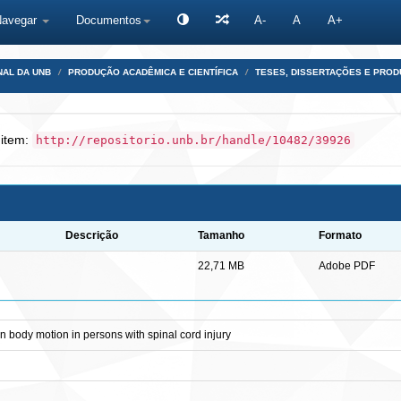
Navegar
Documentos
A-
A
A+
NAL DA UNB
PRODUÇÃO ACADÊMICA E CIENTÍFICA
TESES, DISSERTAÇÕES E PRO
 item:
http://repositorio.unb.br/handle/10482/39926
Descrição
Tamanho
Formato
22,71 MB
Adobe PDF
 body motion in persons with spinal cord injury