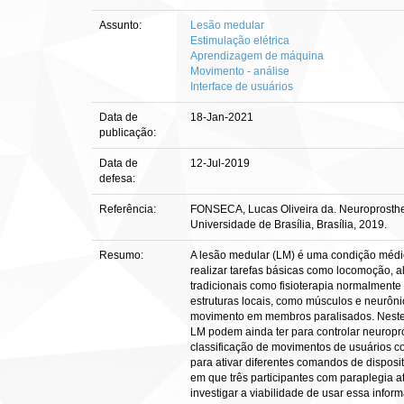
Assunto:
Lesão medular
Estimulação elétrica
Aprendizagem de máquina
Movimento - análise
Interface de usuários
Data de
18-Jan-2021
publicação:
Data de
12-Jul-2019
defesa:
Referência:
FONSECA, Lucas Oliveira da. Neuroprostheses
Universidade de Brasília, Brasília, 2019.
Resumo:
A lesão medular (LM) é uma condição médic
realizar tarefas básicas como locomoção, 
tradicionais como fisioterapia normalment
estruturas locais, como músculos e neurôni
movimento em membros paralisados. Neste t
LM podem ainda ter para controlar neuropró
classificação de movimentos de usuários co
para ativar diferentes comandos de disposi
em que três participantes com paraplegia a
investigar a viabilidade de usar essa info