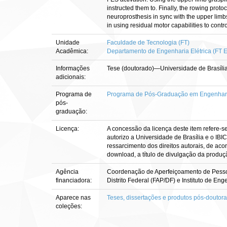
instructed them to. Finally, the rowing prot
neuroprosthesis in sync with the upper limb
in using residual motor capabilities to cont
Unidade
Faculdade de Tecnologia (FT)
Acadêmica:
Departamento de Engenharia Elétrica (FT 
Informações
Tese (doutorado)—Universidade de Brasília
adicionais:
Programa de
Programa de Pós-Graduação em Engenharia
pós-
graduação:
Licença:
A concessão da licença deste item refere-s
autorizo a Universidade de Brasília e o IBI
ressarcimento dos direitos autorais, de aco
download, a título de divulgação da produção 
Agência
Coordenação de Aperfeiçoamento de Pessoa
financiadora:
Distrito Federal (FAP/DF) e Instituto de Enge
Aparece nas
Teses, dissertações e produtos pós-doutor
coleções: