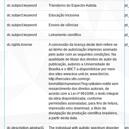
dc.subject.keyword
Transtorno do Espectro Autista
pt
dc.subject.keyword
Educação inclusiva
pt
dc.subject.keyword
Ensino de ciências
pt
dc.subject.keyword
Letramento científico
pt
dc.rights.license
A concessão da licença deste item refere-se
pt
ao termo de autorização impresso assinado
pelo autor com as seguintes condições: Na
qualidade de titular dos direitos de autor da
publicação, autorizo a Universidade de
Brasília e o IBICT a disponibilizar por meio
dos sites www.bce.unb.br, www.ibict.br,
http://hercules.vtls.com/cgi-
bin/ndltd/chameleon?lng=pt&skin=ndltd sem
ressarcimento dos direitos autorais, de
acordo com a Lei nº 9610/98, o texto integral
da obra disponibilizada, conforme
permissões assinaladas, para fins de leitura,
impressão e/ou download, a título de
divulgação da produção científica brasileira,
a partir desta data.
dc.description.abstract1
The individual with autistic spectrum disorder
en