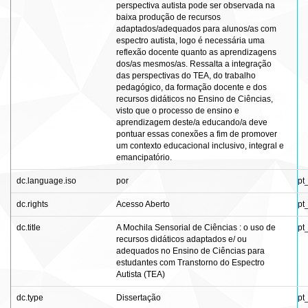
perspectiva autista pode ser observada na
baixa produção de recursos
adaptados/adequados para alunos/as com
espectro autista, logo é necessária uma
reflexão docente quanto as aprendizagens
dos/as mesmos/as. Ressalta a integração
das perspectivas do TEA, do trabalho
pedagógico, da formação docente e dos
recursos didáticos no Ensino de Ciências,
visto que o processo de ensino e
aprendizagem deste/a educando/a deve
pontuar essas conexões a fim de promover
um contexto educacional inclusivo, integral e
emancipatório.
dc.language.iso
por
pt
dc.rights
Acesso Aberto
pt
dc.title
A Mochila Sensorial de Ciências : o uso de
pt
recursos didáticos adaptados e/ ou
adequados no Ensino de Ciências para
estudantes com Transtorno do Espectro
Autista (TEA)
dc.type
Dissertação
pt