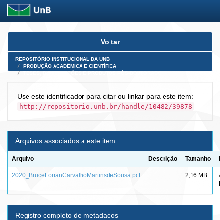
Skip
Voltar
navigation
REPOSITÓRIO INSTITUCIONAL DA UNB
PRODUÇÃO ACADÊMICA E CIENTÍFICA
TESES, DISSERTAÇÕES E PRODUTOS PÓS-DOUTORADO
Use este identificador para citar ou linkar para este item:
http://repositorio.unb.br/handle/10482/39878
Arquivos associados a este item:
Arquivo
Descrição
Tamanho
2020_BruceLorranCarvalhoMartinsdeSousa.pdf
2,16 MB
Registro completo de metadados