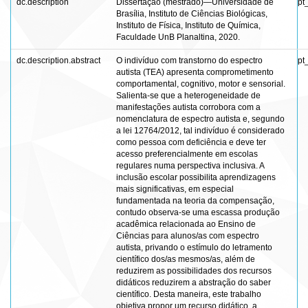
dc.description
Dissertação (mestrado)—Universidade de
pt
Brasília, Instituto de Ciências Biológicas,
Instituto de Física, Instituto de Química,
Faculdade UnB Planaltina, 2020.
dc.description.abstract
O indivíduo com transtorno do espectro
pt
autista (TEA) apresenta comprometimento
comportamental, cognitivo, motor e sensorial.
Salienta-se que a heterogeneidade de
manifestações autista corrobora com a
nomenclatura de espectro autista e, segundo
a lei 12764/2012, tal indivíduo é considerado
como pessoa com deficiência e deve ter
acesso preferencialmente em escolas
regulares numa perspectiva inclusiva. A
inclusão escolar possibilita aprendizagens
mais significativas, em especial
fundamentada na teoria da compensação,
contudo observa-se uma escassa produção
acadêmica relacionada ao Ensino de
Ciências para alunos/as com espectro
autista, privando o estímulo do letramento
científico dos/as mesmos/as, além de
reduzirem as possibilidades dos recursos
didáticos reduzirem a abstração do saber
científico. Desta maneira, este trabalho
objetiva propor um recurso didático, a