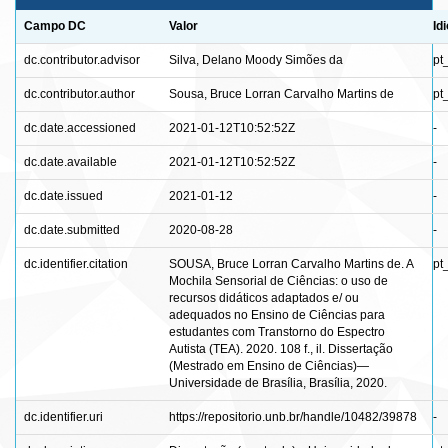
Campo DC
Valor
Id
dc.contributor.advisor
Silva, Delano Moody Simões da
pt
dc.contributor.author
Sousa, Bruce Lorran Carvalho Martins de
pt
dc.date.accessioned
2021-01-12T10:52:52Z
-
dc.date.available
2021-01-12T10:52:52Z
-
dc.date.issued
2021-01-12
-
dc.date.submitted
2020-08-28
-
dc.identifier.citation
SOUSA, Bruce Lorran Carvalho Martins de. A
pt
Mochila Sensorial de Ciências: o uso de
recursos didáticos adaptados e/ ou
adequados no Ensino de Ciências para
estudantes com Transtorno do Espectro
Autista (TEA). 2020. 108 f., il. Dissertação
(Mestrado em Ensino de Ciências)—
Universidade de Brasília, Brasília, 2020.
dc.identifier.uri
https://repositorio.unb.br/handle/10482/39878
-