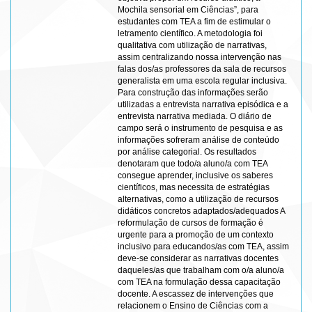
Mochila sensorial em Ciências”, para
estudantes com TEA a fim de estimular o
letramento científico. A metodologia foi
qualitativa com utilização de narrativas,
assim centralizando nossa intervenção nas
falas dos/as professores da sala de recursos
generalista em uma escola regular inclusiva.
Para construção das informações serão
utilizadas a entrevista narrativa episódica e a
entrevista narrativa mediada. O diário de
campo será o instrumento de pesquisa e as
informações sofreram análise de conteúdo
por análise categorial. Os resultados
denotaram que todo/a aluno/a com TEA
consegue aprender, inclusive os saberes
científicos, mas necessita de estratégias
alternativas, como a utilização de recursos
didáticos concretos adaptados/adequados A
reformulação de cursos de formação é
urgente para a promoção de um contexto
inclusivo para educandos/as com TEA, assim
deve-se considerar as narrativas docentes
daqueles/as que trabalham com o/a aluno/a
com TEA na formulação dessa capacitação
docente. A escassez de intervenções que
relacionem o Ensino de Ciências com a