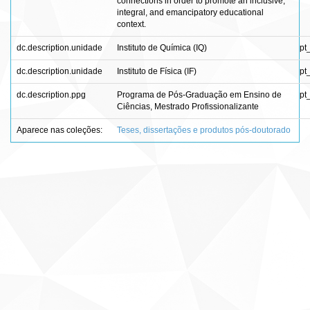
connections in order to promote an inclusive,
integral, and emancipatory educational
context.
dc.description.unidade
Instituto de Química (IQ)
pt
dc.description.unidade
Instituto de Física (IF)
pt
dc.description.ppg
Programa de Pós-Graduação em Ensino de
pt
Ciências, Mestrado Profissionalizante
Aparece nas coleções:
Teses, dissertações e produtos pós-doutorado