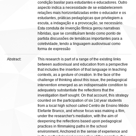
condição basilar para estudantes e educadores. Outro
aspecto indica a necessidade de se estabelecerem
relações mais horizontalizadas entre o educador e os
estudantes, práticas pedagógicas que privilegiem a
escuta, a indagação e a provocação, se necessário.
Esta conduta de invenção fílmica gerou narrativas
híbridas, que se constituíram tendo como ponto de
partida discussões de temáticas importantes para a
coletividade, tendo a linguagem audiovisual como
forma de expressão
Abstract:
This research is part of a range of the existing links
between audiovisual and education from a perspective
that includes the insertion of that language in teaching
contexts, as a gesture of creation. In the face of the
challenge of thinking about this issue, the pedagogical
intervention emerged as an indispensable condition to
adequately substantiate the reflections that the
investigation itself sought. On that account, this strategy
counted on the participation of six 1st year students
from a local high school called Centro de Ensino Médio
Elefante Branco, and whose focus was making a film,
under the researcher's mediation, with the aim of
deepening the reflections based upon pedagogical
practices in filmmaking paths in the school
environment. Anchored in the sense of experience and