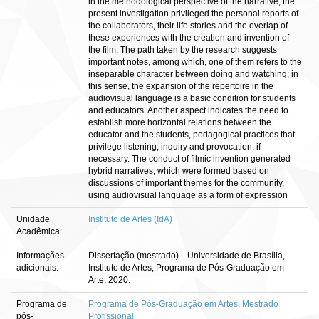
in the methodological perspective of the narrative, the
present investigation privileged the personal reports of
the collaborators, their life stories and the overlap of
these experiences with the creation and invention of
the film. The path taken by the research suggests
important notes, among which, one of them refers to the
inseparable character between doing and watching; in
this sense, the expansion of the repertoire in the
audiovisual language is a basic condition for students
and educators. Another aspect indicates the need to
establish more horizontal relations between the
educator and the students, pedagogical practices that
privilege listening, inquiry and provocation, if
necessary. The conduct of filmic invention generated
hybrid narratives, which were formed based on
discussions of important themes for the community,
using audiovisual language as a form of expression
Unidade
Instituto de Artes (IdA)
Acadêmica:
Informações
Dissertação (mestrado)—Universidade de Brasília,
adicionais:
Instituto de Artes, Programa de Pós-Graduação em
Arte, 2020.
Programa de
Programa de Pós-Graduação em Artes, Mestrado
pós-
Profissional