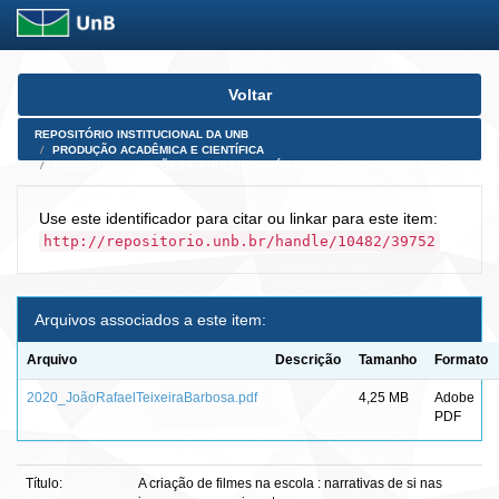
Skip
Voltar
navigation
REPOSITÓRIO INSTITUCIONAL DA UNB
PRODUÇÃO ACADÊMICA E CIENTÍFICA
TESES, DISSERTAÇÕES E PRODUTOS PÓS-DOUTORADO
Use este identificador para citar ou linkar para este item:
http://repositorio.unb.br/handle/10482/39752
Arquivos associados a este item:
Arquivo
Descrição
Tamanho
Formato
2020_JoãoRafaelTeixeiraBarbosa.pdf
4,25 MB
Adobe
PDF
Título:
A criação de filmes na escola : narrativas de si nas