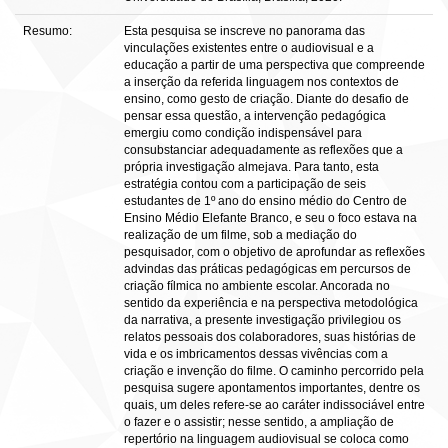
Resumo:
Esta pesquisa se inscreve no panorama das
vinculações existentes entre o audiovisual e a
educação a partir de uma perspectiva que compreende
a inserção da referida linguagem nos contextos de
ensino, como gesto de criação. Diante do desafio de
pensar essa questão, a intervenção pedagógica
emergiu como condição indispensável para
consubstanciar adequadamente as reflexões que a
própria investigação almejava. Para tanto, esta
estratégia contou com a participação de seis
estudantes de 1º ano do ensino médio do Centro de
Ensino Médio Elefante Branco, e seu o foco estava na
realização de um filme, sob a mediação do
pesquisador, com o objetivo de aprofundar as reflexões
advindas das práticas pedagógicas em percursos de
criação fílmica no ambiente escolar. Ancorada no
sentido da experiência e na perspectiva metodológica
da narrativa, a presente investigação privilegiou os
relatos pessoais dos colaboradores, suas histórias de
vida e os imbricamentos dessas vivências com a
criação e invenção do filme. O caminho percorrido pela
pesquisa sugere apontamentos importantes, dentre os
quais, um deles refere-se ao caráter indissociável entre
o fazer e o assistir; nesse sentido, a ampliação de
repertório na linguagem audiovisual se coloca como