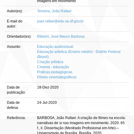
imagens em movimento
Autor(es):
Teixeira, João Rafael
E-mail do
joao.rafael@edu.se.df.gov.br
autor:
Orientador(es):
Ribeiro, José Mauro Barbosa
Assunto:
Educação audiovisual
Educação artística (Ensino médio) - Distrito Federal
(Brasil)
Criação artística
Cinema - educação
Práticas pedagógicas
Filmes cinematográficos
Data de
18-Dez-2020
publicação:
Data de
24-Jul-2020
defesa:
Referência:
BARBOSA, João Rafael. A criação de filmes na escola:
narrativas de si nas imagens em movimento. 2020. 85
f., il. Dissertação (Mestrado Profissional em Arte)—
Universidade de Brasília, Brasília, 2020.