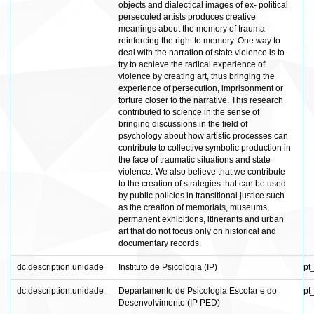
objects and dialectical images of ex- political
persecuted artists produces creative
meanings about the memory of trauma
reinforcing the right to memory. One way to
deal with the narration of state violence is to
try to achieve the radical experience of
violence by creating art, thus bringing the
experience of persecution, imprisonment or
torture closer to the narrative. This research
contributed to science in the sense of
bringing discussions in the field of
psychology about how artistic processes can
contribute to collective symbolic production in
the face of traumatic situations and state
violence. We also believe that we contribute
to the creation of strategies that can be used
by public policies in transitional justice such
as the creation of memorials, museums,
permanent exhibitions, itinerants and urban
art that do not focus only on historical and
documentary records.
dc.description.unidade
Instituto de Psicologia (IP)
pt
dc.description.unidade
Departamento de Psicologia Escolar e do
pt
Desenvolvimento (IP PED)