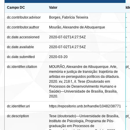
Campo DC
Valor
Id
dc.contributor.advisor
Borges, Fabrícia Teixeira
-
dc.contributor.author
Mourão, Alexandre de Albuquerque
-
dc.date.accessioned
2020-07-02T14:27:54Z
-
dc.date.available
2020-07-02T14:27:54Z
-
dc.date.submitted
2020-03-20
-
dc.identifier.citation
MOURÃO, Alexandre de Albuquerque. Arte,
pt
memória e justiça de transição: trajetória de
artistas ex-perseguidos políticos da ditadura.
2020. xv, 218 f., il. Tese (Doutorado em
Processos de Desenvolvimento Humano e
Saúde)—Universidade de Brasília, Brasília,
2020.
dc.identifier.uri
https://repositorio.unb.br/handle/10482/38771
-
dc.description
Tese (doutorado)—Universidade de Brasília,
pt
Instituto de Psicologia, Programa de Pós-
graduação em Processos de