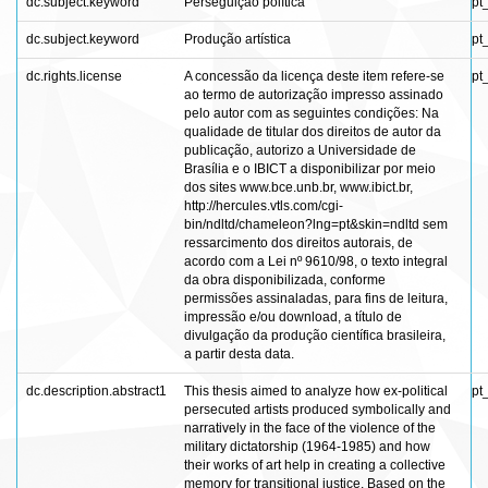
dc.subject.keyword
Perseguição política
pt
dc.subject.keyword
Produção artística
pt
dc.rights.license
A concessão da licença deste item refere-se
pt
ao termo de autorização impresso assinado
pelo autor com as seguintes condições: Na
qualidade de titular dos direitos de autor da
publicação, autorizo a Universidade de
Brasília e o IBICT a disponibilizar por meio
dos sites www.bce.unb.br, www.ibict.br,
http://hercules.vtls.com/cgi-
bin/ndltd/chameleon?lng=pt&skin=ndltd sem
ressarcimento dos direitos autorais, de
acordo com a Lei nº 9610/98, o texto integral
da obra disponibilizada, conforme
permissões assinaladas, para fins de leitura,
impressão e/ou download, a título de
divulgação da produção científica brasileira,
a partir desta data.
dc.description.abstract1
This thesis aimed to analyze how ex-political
pt
persecuted artists produced symbolically and
narratively in the face of the violence of the
military dictatorship (1964-1985) and how
their works of art help in creating a collective
memory for transitional justice. Based on the