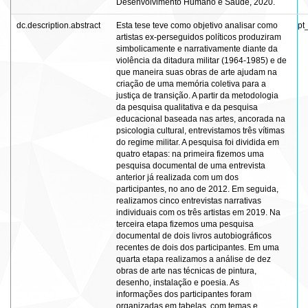
Desenvolvimento Humano e Saúde, 2020.
dc.description.abstract
Esta tese teve como objetivo analisar como
pt
artistas ex-perseguidos políticos produziram
simbolicamente e narrativamente diante da
violência da ditadura militar (1964-1985) e de
que maneira suas obras de arte ajudam na
criação de uma memória coletiva para a
justiça de transição. A partir da metodologia
da pesquisa qualitativa e da pesquisa
educacional baseada nas artes, ancorada na
psicologia cultural, entrevistamos três vítimas
do regime militar. A pesquisa foi dividida em
quatro etapas: na primeira fizemos uma
pesquisa documental de uma entrevista
anterior já realizada com um dos
participantes, no ano de 2012. Em seguida,
realizamos cinco entrevistas narrativas
individuais com os três artistas em 2019. Na
terceira etapa fizemos uma pesquisa
documental de dois livros autobiográficos
recentes de dois dos participantes. Em uma
quarta etapa realizamos a análise de dez
obras de arte nas técnicas de pintura,
desenho, instalação e poesia. As
informações dos participantes foram
organizadas em tabelas, com temas e