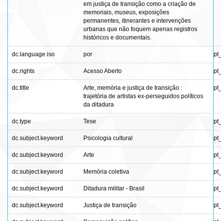
em justiça de transição como a criação de
memoriais, museus, exposições
permanentes, itinerantes e intervenções
urbanas que não foquem apenas registros
históricos e documentais.
dc.language.iso
por
pt
dc.rights
Acesso Aberto
pt
dc.title
Arte, memória e justiça de transição :
pt
trajetória de artistas ex-perseguidos políticos
da ditadura
dc.type
Tese
pt
dc.subject.keyword
Psicologia cultural
pt
dc.subject.keyword
Arte
pt
dc.subject.keyword
Memória coletiva
pt
dc.subject.keyword
Ditadura militar - Brasil
pt
dc.subject.keyword
Justiça de transição
pt