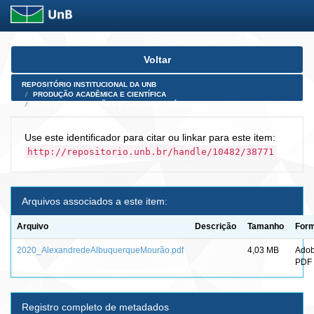
Skip
Voltar
navigation
REPOSITÓRIO INSTITUCIONAL DA UNB
PRODUÇÃO ACADÊMICA E CIENTÍFICA
TESES, DISSERTAÇÕES E PRODUTOS PÓS-DOUTORADO
Use este identificador para citar ou linkar para este item:
http://repositorio.unb.br/handle/10482/38771
Arquivos associados a este item:
Arquivo
Descrição
Tamanho
For
2020_AlexandredeAlbuquerqueMourão.pdf
4,03 MB
Ado
PDF
Registro completo de metadados