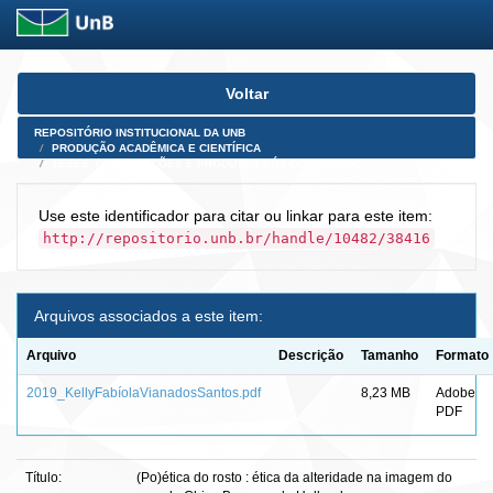
Skip
Voltar
navigation
REPOSITÓRIO INSTITUCIONAL DA UNB
PRODUÇÃO ACADÊMICA E CIENTÍFICA
TESES, DISSERTAÇÕES E PRODUTOS PÓS-DOUTORADO
Use este identificador para citar ou linkar para este item:
http://repositorio.unb.br/handle/10482/38416
Arquivos associados a este item:
Arquivo
Descrição
Tamanho
Formato
2019_KellyFabíolaVianadosSantos.pdf
8,23 MB
Adobe
PDF
Título:
(Po)ética do rosto : ética da alteridade na imagem do