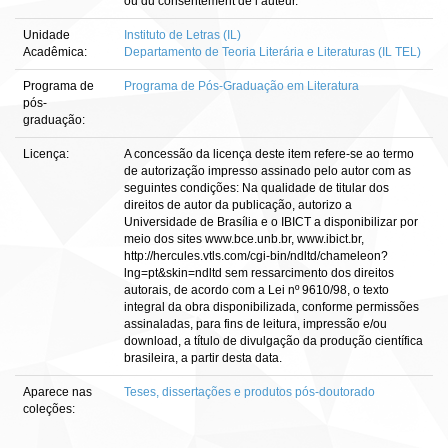
ou du consentement de l’auteur.
Unidade
Instituto de Letras (IL)
Acadêmica:
Departamento de Teoria Literária e Literaturas (IL TEL)
Programa de
Programa de Pós-Graduação em Literatura
pós-
graduação:
Licença:
A concessão da licença deste item refere-se ao termo
de autorização impresso assinado pelo autor com as
seguintes condições: Na qualidade de titular dos
direitos de autor da publicação, autorizo a
Universidade de Brasília e o IBICT a disponibilizar por
meio dos sites www.bce.unb.br, www.ibict.br,
http://hercules.vtls.com/cgi-bin/ndltd/chameleon?
lng=pt&skin=ndltd sem ressarcimento dos direitos
autorais, de acordo com a Lei nº 9610/98, o texto
integral da obra disponibilizada, conforme permissões
assinaladas, para fins de leitura, impressão e/ou
download, a título de divulgação da produção científica
brasileira, a partir desta data.
Aparece nas
Teses, dissertações e produtos pós-doutorado
coleções: