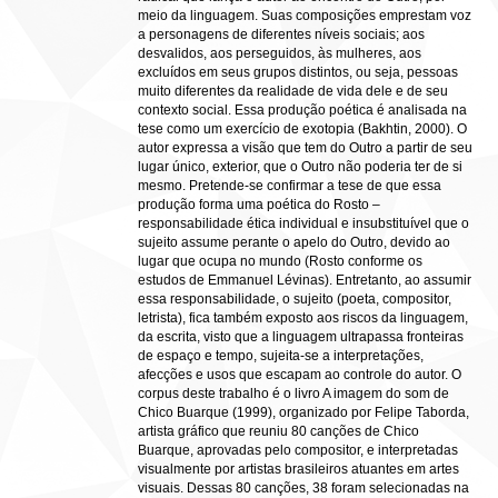
meio da linguagem. Suas composições emprestam voz
a personagens de diferentes níveis sociais; aos
desvalidos, aos perseguidos, às mulheres, aos
excluídos em seus grupos distintos, ou seja, pessoas
muito diferentes da realidade de vida dele e de seu
contexto social. Essa produção poética é analisada na
tese como um exercício de exotopia (Bakhtin, 2000). O
autor expressa a visão que tem do Outro a partir de seu
lugar único, exterior, que o Outro não poderia ter de si
mesmo. Pretende-se confirmar a tese de que essa
produção forma uma poética do Rosto –
responsabilidade ética individual e insubstituível que o
sujeito assume perante o apelo do Outro, devido ao
lugar que ocupa no mundo (Rosto conforme os
estudos de Emmanuel Lévinas). Entretanto, ao assumir
essa responsabilidade, o sujeito (poeta, compositor,
letrista), fica também exposto aos riscos da linguagem,
da escrita, visto que a linguagem ultrapassa fronteiras
de espaço e tempo, sujeita-se a interpretações,
afecções e usos que escapam ao controle do autor. O
corpus deste trabalho é o livro A imagem do som de
Chico Buarque (1999), organizado por Felipe Taborda,
artista gráfico que reuniu 80 canções de Chico
Buarque, aprovadas pelo compositor, e interpretadas
visualmente por artistas brasileiros atuantes em artes
visuais. Dessas 80 canções, 38 foram selecionadas na