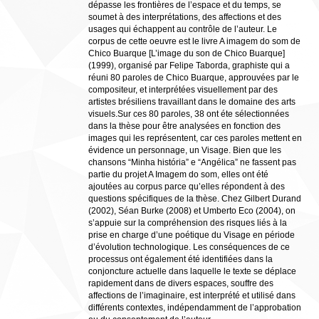
dépasse les frontières de l’espace et du temps, se
soumet à des interprétations, des affections et des
usages qui échappent au contrôle de l’auteur. Le
corpus de cette oeuvre est le livre A imagem do som de
Chico Buarque [L’image du son de Chico Buarque]
(1999), organisé par Felipe Taborda, graphiste qui a
réuni 80 paroles de Chico Buarque, approuvées par le
compositeur, et interprétées visuellement par des
artistes brésiliens travaillant dans le domaine des arts
visuels.Sur ces 80 paroles, 38 ont éte sélectionnées
dans la thèse pour être analysées en fonction des
images qui les représentent, car ces paroles mettent en
évidence un personnage, un Visage. Bien que les
chansons “Minha história” e “Angélica” ne fassent pas
partie du projet A Imagem do som, elles ont été
ajoutées au corpus parce qu’elles répondent à des
questions spécifiques de la thèse. Chez Gilbert Durand
(2002), Séan Burke (2008) et Umberto Eco (2004), on
s’appuie sur la compréhension des risques liés à la
prise en charge d’une poétique du Visage en période
d’évolution technologique. Les conséquences de ce
processus ont également été identifiées dans la
conjoncture actuelle dans laquelle le texte se déplace
rapidement dans de divers espaces, souffre des
affections de l’imaginaire, est interprété et utilisé dans
différents contextes, indépendamment de l’approbation