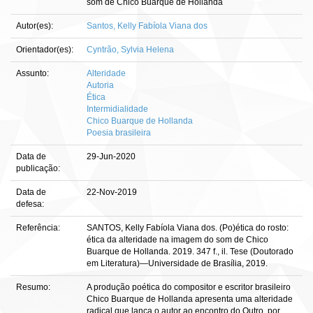
som de Chico Buarque de Hollanda
Autor(es):
Santos, Kelly Fabíola Viana dos
Orientador(es):
Cyntrão, Sylvia Helena
Assunto:
Alteridade
Autoria
Ética
Intermidialidade
Chico Buarque de Hollanda
Poesia brasileira
Data de
29-Jun-2020
publicação:
Data de
22-Nov-2019
defesa:
Referência:
SANTOS, Kelly Fabíola Viana dos. (Po)ética do rosto:
ética da alteridade na imagem do som de Chico
Buarque de Hollanda. 2019. 347 f., il. Tese (Doutorado
em Literatura)—Universidade de Brasília, 2019.
Resumo:
A produção poética do compositor e escritor brasileiro
Chico Buarque de Hollanda apresenta uma alteridade
radical que lança o autor ao encontro do Outro, por