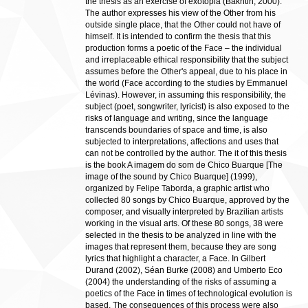
the thesis as an exercise of exotopia (Bakhtin, 2000).
The author expresses his view of the Other from his
outside single place, that the Other could not have of
himself. It is intended to confirm the thesis that this
production forms a poetic of the Face – the individual
and irreplaceable ethical responsibility that the subject
assumes before the Other's appeal, due to his place in
the world (Face according to the studies by Emmanuel
Lévinas). However, in assuming this responsibility, the
subject (poet, songwriter, lyricist) is also exposed to the
risks of language and writing, since the language
transcends boundaries of space and time, is also
subjected to interpretations, affections and uses that
can not be controlled by the author. The it of this thesis
is the book A imagem do som de Chico Buarque [The
image of the sound by Chico Buarque] (1999),
organized by Felipe Taborda, a graphic artist who
collected 80 songs by Chico Buarque, approved by the
composer, and visually interpreted by Brazilian artists
working in the visual arts. Of these 80 songs, 38 were
selected in the thesis to be analyzed in line with the
images that represent them, because they are song
lyrics that highlight a character, a Face. In Gilbert
Durand (2002), Séan Burke (2008) and Umberto Eco
(2004) the understanding of the risks of assuming a
poetics of the Face in times of technological evolution is
based. The consequences of this process were also