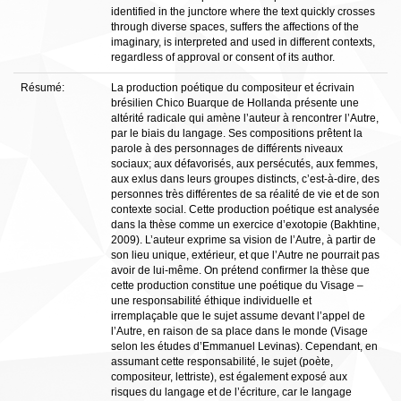
identified in the junctore where the text quickly crosses
through diverse spaces, suffers the affections of the
imaginary, is interpreted and used in different contexts,
regardless of approval or consent of its author.
Résumé:
La production poétique du compositeur et écrivain
brésilien Chico Buarque de Hollanda présente une
altérité radicale qui amène l’auteur à rencontrer l’Autre,
par le biais du langage. Ses compositions prêtent la
parole à des personnages de différents niveaux
sociaux; aux défavorisés, aux persécutés, aux femmes,
aux exlus dans leurs groupes distincts, c’est-à-dire, des
personnes très différentes de sa réalité de vie et de son
contexte social. Cette production poétique est analysée
dans la thèse comme un exercice d’exotopie (Bakhtine,
2009). L’auteur exprime sa vision de l’Autre, à partir de
son lieu unique, extérieur, et que l’Autre ne pourrait pas
avoir de lui-même. On prétend confirmer la thèse que
cette production constitue une poétique du Visage –
une responsabilité éthique individuelle et
irremplaçable que le sujet assume devant l’appel de
l’Autre, en raison de sa place dans le monde (Visage
selon les études d’Emmanuel Levinas). Cependant, en
assumant cette responsabilité, le sujet (poète,
compositeur, lettriste), est également exposé aux
risques du langage et de l’écriture, car le langage