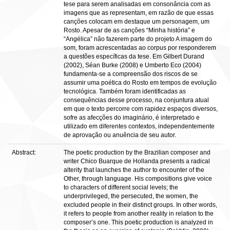
tese para serem analisadas em consonância com as
imagens que as representam, em razão de que essas
canções colocam em destaque um personagem, um
Rosto. Apesar de as canções “Minha história” e
“Angélica” não fazerem parte do projeto A imagem do
som, foram acrescentadas ao corpus por responderem
a questões específicas da tese. Em Gilbert Durand
(2002), Séan Burke (2008) e Umberto Eco (2004)
fundamenta-se a compreensão dos riscos de se
assumir uma poética do Rosto em tempos de evolução
tecnológica. Também foram identificadas as
consequências desse processo, na conjuntura atual
em que o texto percorre com rapidez espaços diversos,
sofre as afecções do imaginário, é interpretado e
utilizado em diferentes contextos, independentemente
de aprovação ou anuência de seu autor.
Abstract:
The poetic production by the Brazilian composer and
writer Chico Buarque de Hollanda presents a radical
alterity that launches the author to encounter of the
Other, through language. His compositions give voice
to characters of different social levels; the
underprivileged, the persecuted, the women, the
excluded people in their distinct groups. In other words,
it refers to people from another reality in relation to the
composer’s one. This poetic production is analyzed in