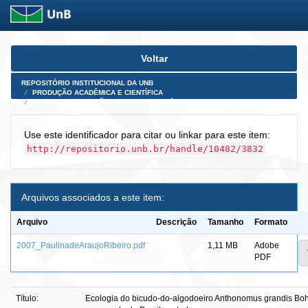
Skip
Voltar
navigation
REPOSITÓRIO INSTITUCIONAL DA UNB
PRODUÇÃO ACADÊMICA E CIENTÍFICA
TESES, DISSERTAÇÕES E PRODUTOS PÓS-DOUTORADO
Use este identificador para citar ou linkar para este item:
http://repositorio.unb.br/handle/10482/3832
Arquivos associados a este item:
Arquivo
Descrição
Tamanho
Formato
2007_PaulinadeAraujoRibeiro.pdf
1,11 MB
Adobe
PDF
Título:
Ecologia do bicudo-do-algodoeiro Anthonomus grandis Boh