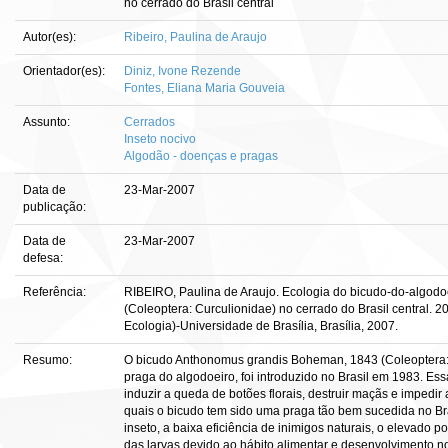
no cerrado do Brasil central
Autor(es):
Ribeiro, Paulina de Araujo
Orientador(es):
Diniz, Ivone Rezende
Fontes, Eliana Maria Gouveia
Assunto:
Cerrados
Inseto nocivo
Algodão - doenças e pragas
Data de
23-Mar-2007
publicação:
Data de
23-Mar-2007
defesa:
Referência:
RIBEIRO, Paulina de Araujo. Ecologia do bicudo-do-algo
(Coleoptera: Curculionidae) no cerrado do Brasil central. 20
Ecologia)-Universidade de Brasília, Brasília, 2007.
Resumo:
O bicudo Anthonomus grandis Boheman, 1843 (Coleoptera: C
praga do algodoeiro, foi introduzido no Brasil em 1983. E
induzir a queda de botões florais, destruir maçãs e impedi
quais o bicudo tem sido uma praga tão bem sucedida no Bra
inseto, a baixa eficiência de inimigos naturais, o elevado po
das larvas devido ao hábito alimentar e desenvolvimento no 