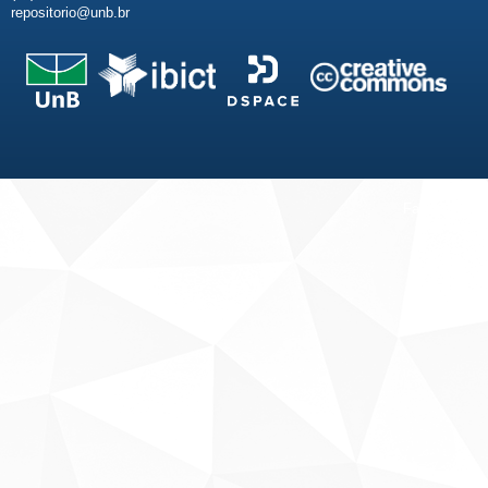
repositorio@unb.br
Fale conosco
Sobre