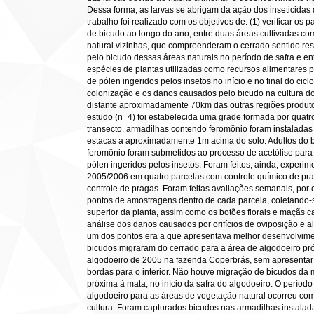
Dessa forma, as larvas se abrigam da ação dos inseticidas
trabalho foi realizado com os objetivos de: (1) verificar 
de bicudo ao longo do ano, entre duas áreas cultivadas co
natural vizinhas, que compreenderam o cerrado sentido restr
pelo bicudo dessas áreas naturais no período de safra e entr
espécies de plantas utilizadas como recursos alimentares p
de pólen ingeridos pelos insetos no início e no final do ciclo 
colonização e os danos causados pelo bicudo na cultura d
distante aproximadamente 70km das outras regiões produt
estudo (n=4) foi estabelecida uma grade formada por quat
transecto, armadilhas contendo feromônio foram instaladas 
estacas a aproximadamente 1m acima do solo. Adultos do b
feromônio foram submetidos ao processo de acetólise para 
pólen ingeridos pelos insetos. Foram feitos, ainda, experi
2005/2006 em quatro parcelas com controle químico de pr
controle de pragas. Foram feitas avaliações semanais, po
pontos de amostragens dentro de cada parcela, coletando-s
superior da planta, assim como os botões florais e maçãs 
análise dos danos causados por orifícios de oviposição e 
um dos pontos era a que apresentava melhor desenvolvimen
bicudos migraram do cerrado para a área de algodoeiro próx
algodoeiro de 2005 na fazenda Coperbrás, sem apresentar
bordas para o interior. Não houve migração de bicudos da 
próxima à mata, no início da safra do algodoeiro. O períod
algodoeiro para as áreas de vegetação natural ocorreu com
cultura. Foram capturados bicudos nas armadilhas instalad