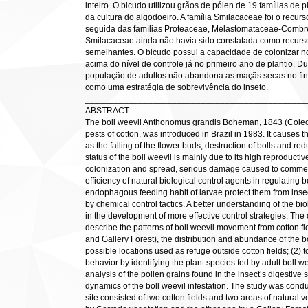
inteiro. O bicudo utilizou grãos de pólen de 19 famílias de 
da cultura do algodoeiro. A família Smilacaceae foi o recurs
seguida das famílias Proteaceae, Melastomataceae-Combre
Smilacaceae ainda não havia sido constatada como recurso 
semelhantes. O bicudo possui a capacidade de colonizar n
acima do nível de controle já no primeiro ano de plantio. Du
população de adultos não abandona as maçãs secas no fina
como uma estratégia de sobrevivência do inseto.
______________________________________________
ABSTRACT
The boll weevil Anthonomus grandis Boheman, 1843 (Coleop
pests of cotton, was introduced in Brazil in 1983. It causes
as the falling of the flower buds, destruction of bolls and re
status of the boll weevil is mainly due to its high reproductive
colonization and spread, serious damage caused to commerc
efficiency of natural biological control agents in regulating 
endophagous feeding habit of larvae protect them from insec
by chemical control tactics. A better understanding of the bi
in the development of more effective control strategies. The o
describe the patterns of boll weevil movement from cotton f
and Gallery Forest), the distribution and abundance of the bo
possible locations used as refuge outside cotton fields; (2) t
behavior by identifying the plant species fed by adult boll we
analysis of the pollen grains found in the insect’s digestive 
dynamics of the boll weevil infestation. The study was conduc
site consisted of two cotton fields and two areas of natural 