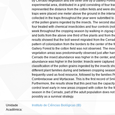
by Cerrado vegetation and the other one by a Gallery Fore
experimental area, distributed in a grid consisting of four tra
represented the distance from the cotton fields and were d
traps were placed one meter above the ground in the interse
collected in the traps throughout the year were submitted to 
of the pollen grains ingested by the insects. The second stu
four treated with chemical insecticides and four controls (n
week throughout the cropping season by walking in zigzag in
and bolls from the above one third of five plants and from t
results showed that the boll weevil migrated from the Cerrado
pattern of colonization from the borders to the center of the 
Gallery Forest to the cotton field was not observed. The move
vegetation areas was predominantly observed just after harves
Cerrado the insect abundance was higher in the center, and i
abundance was higher in the border. Insects were captured 
classification of the pollen grains ingested by the insects s
different plant families during and between cropping seaso
frequently used as food resource, followed by the families
Combretaceae and Myrtaceae. This is the first record of Smil
Furthermore, the results show that this pest has the capac
control level early in new areas cropped with cotton for the fi
season in the Cerrado, part of the adult population does not 
possibly as a survival strategy.
Unidade
Instituto de Ciências Biológicas (IB)
Acadêmica: