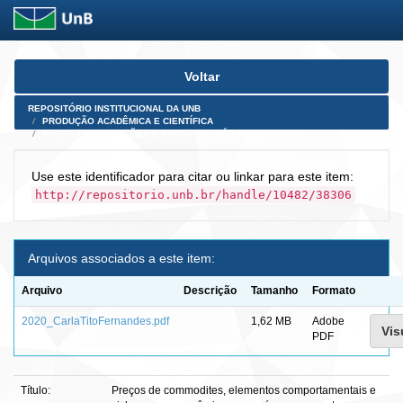
Skip
Voltar
navigation
REPOSITÓRIO INSTITUCIONAL DA UNB
PRODUÇÃO ACADÊMICA E CIENTÍFICA
TESES, DISSERTAÇÕES E PRODUTOS PÓS-DOUTORADO
Use este identificador para citar ou linkar para este item:
http://repositorio.unb.br/handle/10482/38306
Arquivos associados a este item:
Arquivo
Descrição
Tamanho
Formato
2020_CarlaTitoFernandes.pdf
1,62 MB
Adobe
Vis
PDF
Título:
Preços de commodites, elementos comportamentais e