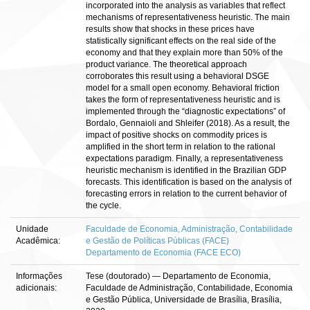
incorporated into the analysis as variables that reflect
mechanisms of representativeness heuristic. The main
results show that shocks in these prices have
statistically significant effects on the real side of the
economy and that they explain more than 50% of the
product variance. The theoretical approach
corroborates this result using a behavioral DSGE
model for a small open economy. Behavioral friction
takes the form of representativeness heuristic and is
implemented through the “diagnostic expectations” of
Bordalo, Gennaioli and Shleifer (2018). As a result, the
impact of positive shocks on commodity prices is
amplified in the short term in relation to the rational
expectations paradigm. Finally, a representativeness
heuristic mechanism is identified in the Brazilian GDP
forecasts. This identification is based on the analysis of
forecasting errors in relation to the current behavior of
the cycle.
Unidade
Faculdade de Economia, Administração, Contabilidade
Acadêmica:
e Gestão de Políticas Públicas (FACE)
Departamento de Economia (FACE ECO)
Informações
Tese (doutorado) — Departamento de Economia,
adicionais:
Faculdade de Administração, Contabilidade, Economia
e Gestão Pública, Universidade de Brasília, Brasília,