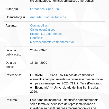
ciclos macroeconômicos em países emergentes
Autor(es):
Fernandes, Carla Tito
Orientador(es):
Andrade, Joaquim Pinto de
Assunto:
Commodities
Ciclos econômicos
Economias emergentes
Heurística
Macroeconomia comportamental
Data de
26-Jun-2020
publicação:
Data de
15-Jun-2020
defesa:
Referência:
FERNANDES, Carla Tito. Preços de commodites,
elementos comportamentais e ciclos macroeconômicos
em países emergentes. 2020. 71 f., il. Tese (Doutorado
em Economia) — Universidade de Brasília, Brasília,
2020.
Resumo:
Este trabalho incorpora uma fricção comportamental
sob a forma de heurística de representatividade à
investigação das flutuações macroeconômicas de