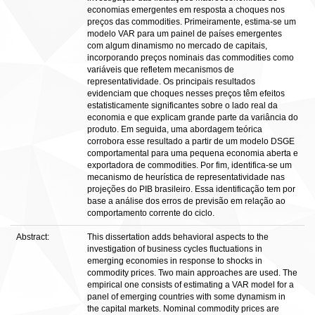
economias emergentes em resposta a choques nos
preços das commodities. Primeiramente, estima-se um
modelo VAR para um painel de países emergentes
com algum dinamismo no mercado de capitais,
incorporando preços nominais das commodities como
variáveis que refletem mecanismos de
representatividade. Os principais resultados
evidenciam que choques nesses preços têm efeitos
estatisticamente significantes sobre o lado real da
economia e que explicam grande parte da variância do
produto. Em seguida, uma abordagem teórica
corrobora esse resultado a partir de um modelo DSGE
comportamental para uma pequena economia aberta e
exportadora de commodities. Por fim, identifica-se um
mecanismo de heurística de representatividade nas
projeções do PIB brasileiro. Essa identificação tem por
base a análise dos erros de previsão em relação ao
comportamento corrente do ciclo.
Abstract:
This dissertation adds behavioral aspects to the
investigation of business cycles fluctuations in
emerging economies in response to shocks in
commodity prices. Two main approaches are used. The
empirical one consists of estimating a VAR model for a
panel of emerging countries with some dynamism in
the capital markets. Nominal commodity prices are