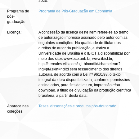
2020.
Programa de
Programa de Pós-Graduação em Economia
pós-
graduação:
Licença:
A concessão da licença deste item refere-se ao termo
de autorização impresso assinado pelo autor com as
seguintes condições: Na qualidade de titular dos
direitos de autor da publicação, autorizo a
Universidade de Brasília e o IBICT a disponibilizar por
meio dos sites www.bce.unb.br, www.ibict.br,
http://hercules.vtls.com/cgi-bin/ndltd/chameleon?
lng=pt&skin=ndltd sem ressarcimento dos direitos
autorais, de acordo com a Lei nº 9610/98, o texto
integral da obra disponibilizada, conforme permissões
assinaladas, para fins de leitura, impressão e/ou
download, a título de divulgação da produção científica
brasileira, a partir desta data.
Aparece nas
Teses, dissertações e produtos pós-doutorado
coleções: