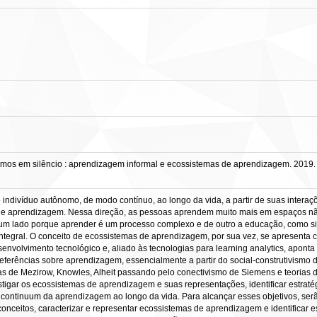
em silêncio : aprendizagem informal e ecossistemas de aprendizagem. 2019. ix,
divíduo autônomo, de modo contínuo, ao longo da vida, a partir de suas interaç
s de aprendizagem. Nessa direção, as pessoas aprendem muito mais em espaços n
e um lado porque aprender é um processo complexo e de outro a educação, como s
ntegral. O conceito de ecossistemas de aprendizagem, por sua vez, se apresenta c
envolvimento tecnológico e, aliado às tecnologias para learning analytics, apont
eferências sobre aprendizagem, essencialmente a partir do social-construtivismo de 
rias de Mezirow, Knowles, Alheit passando pelo conectivismo de Siemens e teori
tigar os ecossistemas de aprendizagem e suas representações, identificar estratég
continuum da aprendizagem ao longo da vida. Para alcançar esses objetivos, ser
nceitos, caracterizar e representar ecossistemas de aprendizagem e identificar e