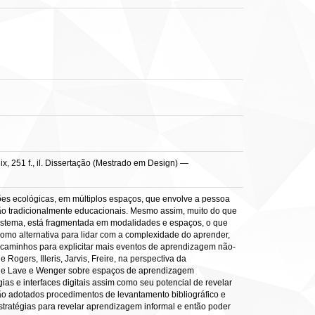
 251 f., il. Dissertação (Mestrado em Design) —
ões ecológicas, em múltiplos espaços, que envolve a pessoa
ão tradicionalmente educacionais. Mesmo assim, muito do que
istema, está fragmentada em modalidades e espaços, o que
omo alternativa para lidar com a complexidade do aprender,
a caminhos para explicitar mais eventos de aprendizagem não-
Rogers, Illeris, Jarvis, Freire, na perspectiva da
as de Lave e Wenger sobre espaços de aprendizagem
ias e interfaces digitais assim como seu potencial de revelar
ão adotados procedimentos de levantamento bibliográfico e
stratégias para revelar aprendizagem informal e então poder