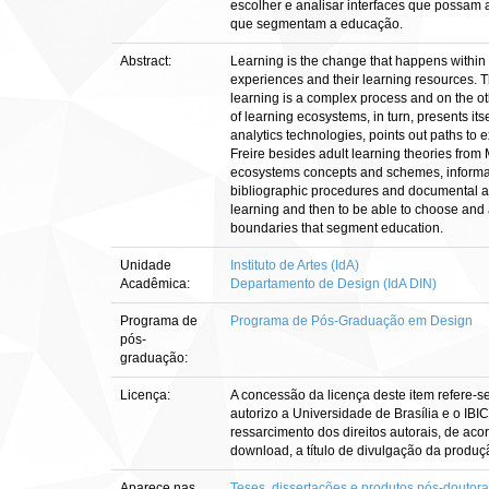
escolher e analisar interfaces que possam
que segmentam a educação.
Abstract:
Learning is the change that happens within a
experiences and their learning resources. T
learning is a complex process and on the ot
of learning ecosystems, in turn, presents its
analytics technologies, points out paths to 
Freire besides adult learning theories from
ecosystems concepts and schemes, informal le
bibliographic procedures and documental ana
learning and then to be able to choose and 
boundaries that segment education.
Unidade
Instituto de Artes (IdA)
Acadêmica:
Departamento de Design (IdA DIN)
Programa de
Programa de Pós-Graduação em Design
pós-
graduação:
Licença:
A concessão da licença deste item refere-s
autorizo a Universidade de Brasília e o IBI
ressarcimento dos direitos autorais, de aco
download, a título de divulgação da produção 
Aparece nas
Teses, dissertações e produtos pós-doutor