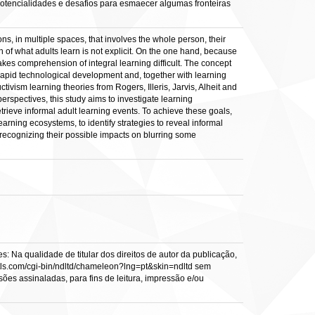
otencialidades e desafios para esmaecer algumas fronteiras
ns, in multiple spaces, that involves the whole person, their
of what adults learn is not explicit. On the one hand, because
kes comprehension of integral learning difficult. The concept
of rapid technological development and, together with learning
ivism learning theories from Rogers, Illeris, Jarvis, Alheit and
spectives, this study aims to investigate learning
etrieve informal adult learning events. To achieve these goals,
rning ecosystems, to identify strategies to reveal informal
 recognizing their possible impacts on blurring some
: Na qualidade de titular dos direitos de autor da publicação,
s.vtls.com/cgi-bin/ndltd/chameleon?lng=pt&skin=ndltd sem
sões assinaladas, para fins de leitura, impressão e/ou