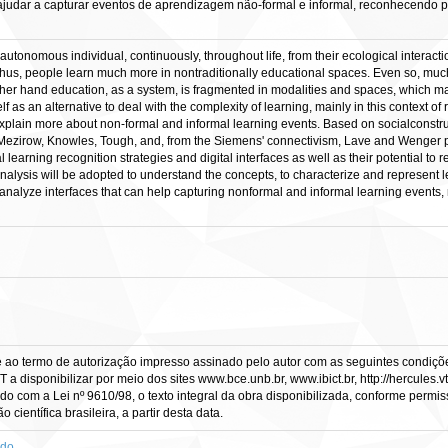
 ajudar a capturar eventos de aprendizagem não-formal e informal, reconhecendo p
utonomous individual, continuously, throughout life, from their ecological interactio
hus, people learn much more in nontraditionally educational spaces. Even so, much 
her hand education, as a system, is fragmented in modalities and spaces, which ma
elf as an alternative to deal with the complexity of learning, mainly in this context 
explain more about non-formal and informal learning events. Based on socialconstruct
 Mezirow, Knowles, Tough, and, from the Siemens' connectivism, Lave and Wenger per
arning recognition strategies and digital interfaces as well as their potential to r
lysis will be adopted to understand the concepts, to characterize and represent lea
analyze interfaces that can help capturing nonformal and informal learning events,
e ao termo de autorização impresso assinado pelo autor com as seguintes condições
CT a disponibilizar por meio dos sites www.bce.unb.br, www.ibict.br, http://hercule
rdo com a Lei nº 9610/98, o texto integral da obra disponibilizada, conforme permis
científica brasileira, a partir desta data.
ado