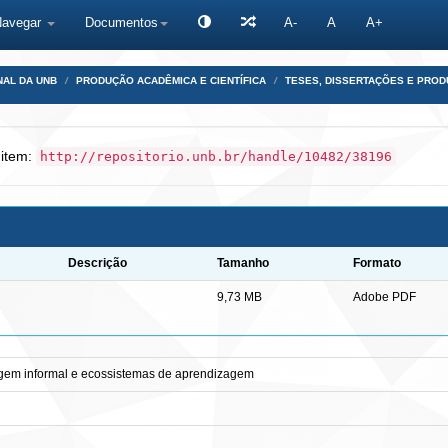
Navegar
Documentos
A-
A
A+
NAL DA UNB
PRODUÇÃO ACADÊMICA E CIENTÍFICA
TESES, DISSERTAÇÕES E PRO
 item:
http://repositorio.unb.br/handle/10482/38196
Descrição
Tamanho
Formato
9,73 MB
Adobe PDF
gem informal e ecossistemas de aprendizagem