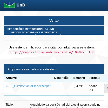
Skip
Voltar
navigation
REPOSITÓRIO INSTITUCIONAL DA UNB
PRODUÇÃO ACADÊMICA E CIENTÍFICA
TESES, DISSERTAÇÕES E PRODUTOS PÓS-DOUTORADO
Use este identificador para citar ou linkar para este item:
http://repositorio.unb.br/handle/10482/38166
Arquivos associados a este item:
Arquivo
Descrição
Tamanho
Formato
2019_OsmirAntonioGlobekner.pdf
1,34 MB
Adobe
PDF
Título:
A equidade da decisão judicial alocativa em saúde no