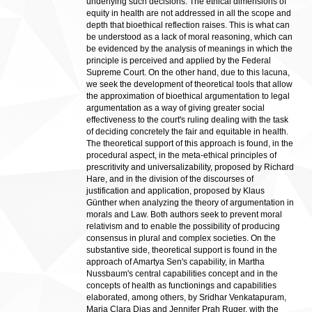
underlying such decisions. The ethical dimensions of
equity in health are not addressed in all the scope and
depth that bioethical reflection raises. This is what can
be understood as a lack of moral reasoning, which can
be evidenced by the analysis of meanings in which the
principle is perceived and applied by the Federal
Supreme Court. On the other hand, due to this lacuna,
we seek the development of theoretical tools that allow
the approximation of bioethical argumentation to legal
argumentation as a way of giving greater social
effectiveness to the court's ruling dealing with the task
of deciding concretely the fair and equitable in health.
The theoretical support of this approach is found, in the
procedural aspect, in the meta-ethical principles of
prescritivity and universalizability, proposed by Richard
Hare, and in the division of the discourses of
justification and application, proposed by Klaus
Günther when analyzing the theory of argumentation in
morals and Law. Both authors seek to prevent moral
relativism and to enable the possibility of producing
consensus in plural and complex societies. On the
substantive side, theoretical support is found in the
approach of Amartya Sen's capability, in Martha
Nussbaum's central capabilities concept and in the
concepts of health as functionings and capabilities
elaborated, among others, by Sridhar Venkatapuram,
Maria Clara Dias and Jennifer Prah Ruger, with the