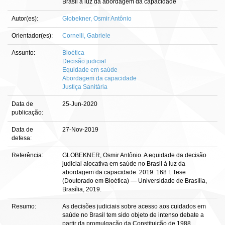
Brasil à luz da abordagem da capacidade
Autor(es):
Globekner, Osmir Antônio
Orientador(es):
Cornelli, Gabriele
Assunto:
Bioética
Decisão judicial
Equidade em saúde
Abordagem da capacidade
Justiça Sanitária
Data de
25-Jun-2020
publicação:
Data de
27-Nov-2019
defesa:
Referência:
GLOBEKNER, Osmir Antônio. A equidade da decisão
judicial alocativa em saúde no Brasil à luz da
abordagem da capacidade. 2019. 168 f. Tese
(Doutorado em Bioética) — Universidade de Brasília,
Brasília, 2019.
Resumo:
As decisões judiciais sobre acesso aos cuidados em
saúde no Brasil tem sido objeto de intenso debate a
partir da promulgação da Constituição de 1988,