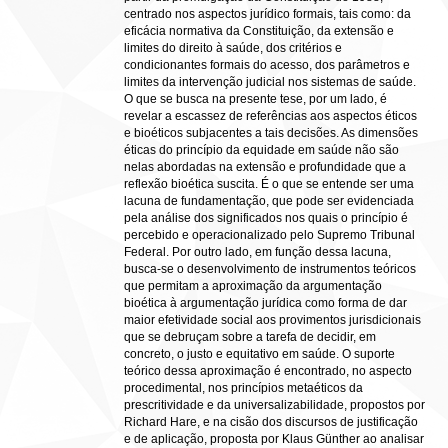
centrado nos aspectos jurídico formais, tais como: da
eficácia normativa da Constituição, da extensão e
limites do direito à saúde, dos critérios e
condicionantes formais do acesso, dos parâmetros e
limites da intervenção judicial nos sistemas de saúde.
O que se busca na presente tese, por um lado, é
revelar a escassez de referências aos aspectos éticos
e bioéticos subjacentes a tais decisões. As dimensões
éticas do princípio da equidade em saúde não são
nelas abordadas na extensão e profundidade que a
reflexão bioética suscita. É o que se entende ser uma
lacuna de fundamentação, que pode ser evidenciada
pela análise dos significados nos quais o princípio é
percebido e operacionalizado pelo Supremo Tribunal
Federal. Por outro lado, em função dessa lacuna,
busca-se o desenvolvimento de instrumentos teóricos
que permitam a aproximação da argumentação
bioética à argumentação jurídica como forma de dar
maior efetividade social aos provimentos jurisdicionais
que se debruçam sobre a tarefa de decidir, em
concreto, o justo e equitativo em saúde. O suporte
teórico dessa aproximação é encontrado, no aspecto
procedimental, nos princípios metaéticos da
prescritividade e da universalizabilidade, propostos por
Richard Hare, e na cisão dos discursos de justificação
e de aplicação, proposta por Klaus Günther ao analisar