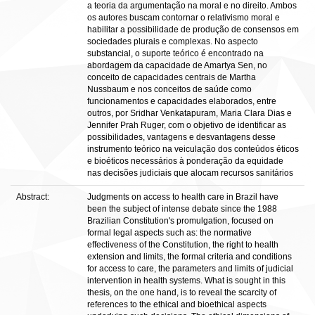
a teoria da argumentação na moral e no direito. Ambos
os autores buscam contornar o relativismo moral e
habilitar a possibilidade de produção de consensos em
sociedades plurais e complexas. No aspecto
substancial, o suporte teórico é encontrado na
abordagem da capacidade de Amartya Sen, no
conceito de capacidades centrais de Martha
Nussbaum e nos conceitos de saúde como
funcionamentos e capacidades elaborados, entre
outros, por Sridhar Venkatapuram, Maria Clara Dias e
Jennifer Prah Ruger, com o objetivo de identificar as
possibilidades, vantagens e desvantagens desse
instrumento teórico na veiculação dos conteúdos éticos
e bioéticos necessários à ponderação da equidade
nas decisões judiciais que alocam recursos sanitários
Abstract:
Judgments on access to health care in Brazil have
been the subject of intense debate since the 1988
Brazilian Constitution's promulgation, focused on
formal legal aspects such as: the normative
effectiveness of the Constitution, the right to health
extension and limits, the formal criteria and conditions
for access to care, the parameters and limits of judicial
intervention in health systems. What is sought in this
thesis, on the one hand, is to reveal the scarcity of
references to the ethical and bioethical aspects