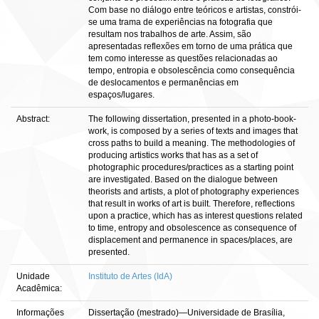
Com base no diálogo entre teóricos e artistas, constrói-
se uma trama de experiências na fotografia que
resultam nos trabalhos de arte. Assim, são
apresentadas reflexões em torno de uma prática que
tem como interesse as questões relacionadas ao
tempo, entropia e obsolescência como consequência
de deslocamentos e permanências em
espaços/lugares.
Abstract:
The following dissertation, presented in a photo-book-
work, is composed by a series of texts and images that
cross paths to build a meaning. The methodologies of
producing artistics works that has as a set of
photographic procedures/practices as a starting point
are investigated. Based on the dialogue between
theorists and artists, a plot of photography experiences
that result in works of art is built. Therefore, reflections
upon a practice, which has as interest questions related
to time, entropy and obsolescence as consequence of
displacement and permanence in spaces/places, are
presented.
Unidade
Instituto de Artes (IdA)
Acadêmica:
Informações
Dissertação (mestrado)—Universidade de Brasília,