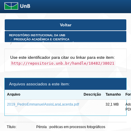
Skip
Voltar
navigation
REPOSITÓRIO INSTITUCIONAL DA UNB
PRODUÇÃO ACADÊMICA E CIENTÍFICA
TESES, DISSERTAÇÕES E PRODUTOS PÓS-DOUTORADO
Use este identificador para citar ou linkar para este item:
http://repositorio.unb.br/handle/10482/38021
Arquivos associados a este item:
Arquivo
Descrição
Tamanho
Fo
2019_PedroEmmanuelAssisLaraLacerda.pdf
32,1 MB
Ad
PD
Título:
Pérola : poéticas em processos fotográficos