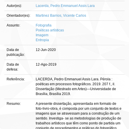
Autor(es):
Lacerda, Pedro Emmanuel Assis Lara
Orientador(es):
Martinez Barrios, Vicente Carlos
Assunto:
Fotografia
Poéticas artísticas
Imagem
Entropia
Data de
12-Jun-2020
publicação:
Data de
12-Ago-2019
defesa:
Referência:
LACERDA, Pedro Emmanuel Assis Lara. Pérola :
poéticas em processos fotográficos. 2019. 207 f., il.
Dissertação (Mestrado em Artes)—Universidade de
Brasília, Brasília 2019.
Resumo:
A presente dissertação, apresentada em formato de
foto-livro-obra, é composta por um conjunto de textos e
imagens que se atravessam para a construção de um
sentido. Investiga- se as metodologias de produção de
trabalhos artísticos que têm como ponto de partida um
conjunto de procedimentos e práticas do fotográfico.