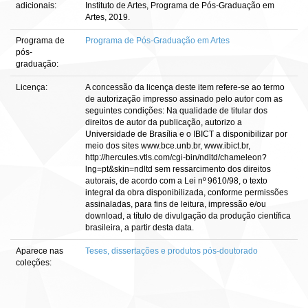
adicionais:
Instituto de Artes, Programa de Pós-Graduação em
Artes, 2019.
Programa de
Programa de Pós-Graduação em Artes
pós-
graduação:
Licença:
A concessão da licença deste item refere-se ao termo
de autorização impresso assinado pelo autor com as
seguintes condições: Na qualidade de titular dos
direitos de autor da publicação, autorizo a
Universidade de Brasília e o IBICT a disponibilizar por
meio dos sites www.bce.unb.br, www.ibict.br,
http://hercules.vtls.com/cgi-bin/ndltd/chameleon?
lng=pt&skin=ndltd sem ressarcimento dos direitos
autorais, de acordo com a Lei nº 9610/98, o texto
integral da obra disponibilizada, conforme permissões
assinaladas, para fins de leitura, impressão e/ou
download, a título de divulgação da produção científica
brasileira, a partir desta data.
Aparece nas
Teses, dissertações e produtos pós-doutorado
coleções: