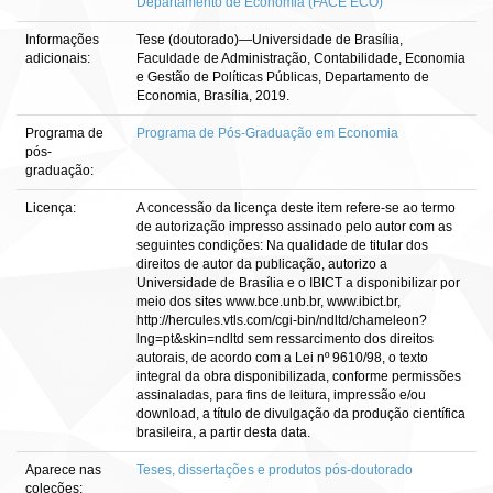
Departamento de Economia (FACE ECO)
Informações
Tese (doutorado)—Universidade de Brasília,
adicionais:
Faculdade de Administração, Contabilidade, Economia
e Gestão de Políticas Públicas, Departamento de
Economia, Brasília, 2019.
Programa de
Programa de Pós-Graduação em Economia
pós-
graduação:
Licença:
A concessão da licença deste item refere-se ao termo
de autorização impresso assinado pelo autor com as
seguintes condições: Na qualidade de titular dos
direitos de autor da publicação, autorizo a
Universidade de Brasília e o IBICT a disponibilizar por
meio dos sites www.bce.unb.br, www.ibict.br,
http://hercules.vtls.com/cgi-bin/ndltd/chameleon?
lng=pt&skin=ndltd sem ressarcimento dos direitos
autorais, de acordo com a Lei nº 9610/98, o texto
integral da obra disponibilizada, conforme permissões
assinaladas, para fins de leitura, impressão e/ou
download, a título de divulgação da produção científica
brasileira, a partir desta data.
Aparece nas
Teses, dissertações e produtos pós-doutorado
coleções: