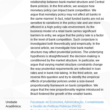
relationship between bank market structure and Central
Bank policies. In the first article, we analyze how
monetary policy can impact bank competition. We
argue that monetary policy may not affect all banks in
the same manner. In fact, retail funded banks are not as
sensitive to variations in the policy rate and are more
efficient in a high policy rate environment. As the
business model of a retail bank carries significant
barriers to entry, we argue that the policy rate is a factor
in the level of bank competition. Such conjecture is
investigated both theoretically and empirically. In the
second article, we investigate how bank market
structure may affect prudential policies. The underlying
hypothesis is straightforward: the decision-making is
conditioned by the market structure. In particular, we
argue that varying market structure constraints change
the way prudential requirements are reflected in loan
rates and in bank risk-taking. In the third article, we
reverse this question and try to identify the empirical
effects of prudential policies under a size-based
proportionality framework on bank competition. We
argue that the new proportionality regime introduced in
Brazil fostered the growth of the smaller banks.
Unidade
Faculdade de Economia, Administração, Contabilidade
Acadêmica:
e Gestão de Políticas Públicas (FACE)