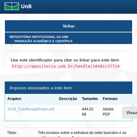
Skip
Voltar
navigation
REPOSITÓRIO INSTITUCIONAL DA UNB
PRODUÇÃO ACADÊMICA E CIENTÍFICA
TESES, DISSERTAÇÕES E PRODUTOS PÓS-DOUTORADO
Use este identificador para citar ou linkar para este item:
http://repositorio.unb.br/handle/10482/37714
Arquivos associados a este item:
Arquivo
Descrição
Tamanho
Formato
2019_CaioRangelPraes.pdf
444,02
Adobe
Visua
kB
PDF
Título:
Três ensaios sobre a estrutura do setor bancário e as