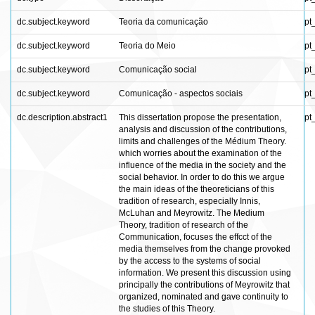
dc.subject.keyword
Teoria da comunicação
pt
dc.subject.keyword
Teoria do Meio
pt
dc.subject.keyword
Comunicação social
pt
dc.subject.keyword
Comunicação - aspectos sociais
pt
dc.description.abstract1
This dissertation propose the presentation,
pt
analysis and discussion of the contributions,
limits and challenges of the Médium Theory.
which worries about the examination of the
influence of the media in the society and the
social behavior. In order to do this we argue
the main ideas of the theoreticians of this
tradition of research, especially Innis,
McLuhan and Meyrowitz. The Medium
Theory, tradition of research of the
Communication, focuses the effcct of the
media themselves from the change provoked
by the access to the systems of social
information. We present this discussion using
principally the contributions of Meyrowitz that
organized, nominated and gave continuity to
the studies of this Theory.