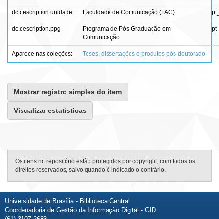
dc.description.unidade
Faculdade de Comunicação (FAC)
pt
dc.description.ppg
Programa de Pós-Graduação em
pt
Comunicação
Aparece nas coleções:
Teses, dissertações e produtos pós-doutorado
Mostrar registro simples do item
Visualizar estatísticas
Os itens no repositório estão protegidos por copyright, com todos os
direitos reservados, salvo quando é indicado o contrário.
Universidade de Brasília - Biblioteca Central
Coordenadoria de Gestão da Informação Digital - GID
(61) 3107-2683