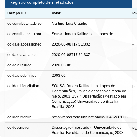
Registro completo de metadados
Campo DC
Valor
Id
dc.contributor.advisor
Martino, Luiz Cláudio
-
dc.contributor.author
Sousa, Janara Kalline Leal Lopes de
-
dc.date.accessioned
2020-05-08T17:31:33Z
-
dc.date.available
2020-05-08T17:31:33Z
-
dc.date.issued
2020-05-08
-
dc.date.submitted
2003-02
-
dc.identifier.citation
SOUSA, Janara Kalline Leal Lopes de.
pt
Contribuições, limites e desafios da teoria do
meio. 2003. 157 f. Dissertação (Mestrado em
Comunicação)-Universidade de Brasília,
Brasília, 2003.
dc.identifier.uri
https://repositorio.unb.br/handle/10482/37663
-
dc.description
Dissertação (mestrado)—Universidade de
pt
Brasília, Faculdade de Comunicação, 2003.