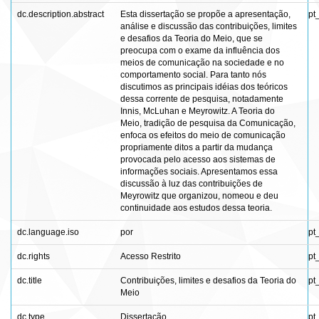
dc.description.abstract
Esta dissertação se propõe a apresentação,
pt
análise e discussão das contribuições, limites
e desafios da Teoria do Meio, que se
preocupa com o exame da influência dos
meios de comunicação na sociedade e no
comportamento social. Para tanto nós
discutimos as principais idéias dos teóricos
dessa corrente de pesquisa, notadamente
Innis, McLuhan e Meyrowitz. A Teoria do
Meio, tradição de pesquisa da Comunicação,
enfoca os efeitos do meio de comunicação
propriamente ditos a partir da mudança
provocada pelo acesso aos sistemas de
informações sociais. Apresentamos essa
discussão à luz das contribuições de
Meyrowitz que organizou, nomeou e deu
continuidade aos estudos dessa teoria.
dc.language.iso
por
pt
dc.rights
Acesso Restrito
pt
dc.title
Contribuições, limites e desafios da Teoria do
pt
Meio
dc.type
Dissertação
pt