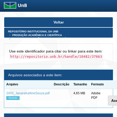
Skip
Voltar
navigation
REPOSITÓRIO INSTITUCIONAL DA UNB
PRODUÇÃO ACADÊMICA E CIENTÍFICA
TESES, DISSERTAÇÕES E PRODUTOS PÓS-DOUTORADO
Use este identificador para citar ou linkar para este item:
http://repositorio.unb.br/handle/10482/37663
Arquivos associados a este item:
Arquivo
Descrição
Tamanho
Formato
2003_JanaraKallineSouza.pdf
4,65 MB
Adobe
PDF
Restrito
Ace