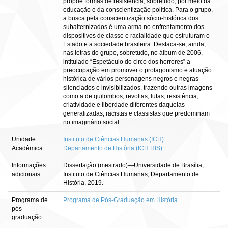
propõe formas de resistência, sobretudo, por meio da
educação e da conscientização política. Para o grupo,
a busca pela conscientização sócio-histórica dos
subalternizados é uma arma no enfrentamento dos
dispositivos de classe e racialidade que estruturam o
Estado e a sociedade brasileira. Destaca-se, ainda,
nas letras do grupo, sobretudo, no álbum de 2006,
intitulado “Espetáculo do circo dos horrores” a
preocupação em promover o protagonismo e atuação
histórica de vários personagens negros e negras
silenciados e invisibilizados, trazendo outras imagens
como a de quilombos, revoltas, lutas, resistência,
criatividade e liberdade diferentes daquelas
generalizadas, racistas e classistas que predominam
no imaginário social.
Unidade
Instituto de Ciências Humanas (ICH)
Acadêmica:
Departamento de História (ICH HIS)
Informações
Dissertação (mestrado)—Universidade de Brasília,
adicionais:
Instituto de Ciências Humanas, Departamento de
História, 2019.
Programa de
Programa de Pós-Graduação em História
pós-
graduação: