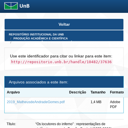
Skip
Voltar
navigation
REPOSITÓRIO INSTITUCIONAL DA UNB
PRODUÇÃO ACADÊMICA E CIENTÍFICA
TESES, DISSERTAÇÕES E PRODUTOS PÓS-DOUTORADO
Use este identificador para citar ou linkar para este item:
http://repositorio.unb.br/handle/10482/37636
Arquivos associados a este item:
Arquivo
Descrição
Tamanho
Formato
2019_MatheusdeAndradeGomes.pdf
1,4 MB
Adobe
PDF
Título:
“Os locutores do inferno” : representações de