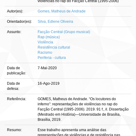
violências no rap do Facção Central (1995-2006)
Autor(es):
Gomes, Matheus de Andrade
Orientador(es):
Silva, Edlene Oliveira
Assunto:
Facção Central (Grupo musical)
Rap (música)
Violência
Resistência cultural
Racismo
Periferia - cultura
Data de
7-Mai-2020
publicação:
Data de
16-Ago-2019
defesa:
Referência:
GOMES, Matheus de Andrade. “Os locutores do
inferno”: representações de violências no rap do
Facção Central (1995-2006). 2019. 91 f., il. Dissertação
(Mestrado em História)—Universidade de Brasília,
Brasília, 2019.
Resumo:
Esse trabalho apresenta uma análise das
representações de violências e de resistência nas