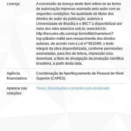
Licença:
A concessão da licença deste item refere-se ao termo
de autorização impresso assinado pelo autor com as
seguintes condições: Na qualidade de titular dos
direitos de autor da publicação, autorizo a
Universidade de Brasília e o IBICT a disponibilizar por
meio dos sites www.bce.unb.br, www.ibict.br,
http://hercules.vtls.com/cgi-bin/ndltd/chameleon?
lng=pt&skin=ndltd sem ressarcimento dos direitos
autorais, de acordo com a Lei nº 9610/98, o texto
integral da obra disponibilizada, conforme permissões
assinaladas, para fins de leitura, impressão e/ou
download, a título de divulgação da produção científica
brasileira, a partir desta data.
Agência
Coordenação de Aperfeiçoamento de Pessoal de Nível
financiadora:
Superior (CAPES).
Aparece nas
Teses, dissertações e produtos pós-doutorado
coleções: