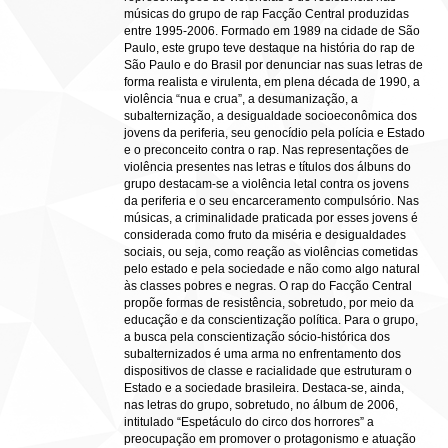
músicas do grupo de rap Facção Central produzidas
entre 1995-2006. Formado em 1989 na cidade de São
Paulo, este grupo teve destaque na história do rap de
São Paulo e do Brasil por denunciar nas suas letras de
forma realista e virulenta, em plena década de 1990, a
violência “nua e crua”, a desumanização, a
subalternização, a desigualdade socioeconômica dos
jovens da periferia, seu genocídio pela polícia e Estado
e o preconceito contra o rap. Nas representações de
violência presentes nas letras e títulos dos álbuns do
grupo destacam-se a violência letal contra os jovens
da periferia e o seu encarceramento compulsório. Nas
músicas, a criminalidade praticada por esses jovens é
considerada como fruto da miséria e desigualdades
sociais, ou seja, como reação as violências cometidas
pelo estado e pela sociedade e não como algo natural
às classes pobres e negras. O rap do Facção Central
propõe formas de resistência, sobretudo, por meio da
educação e da conscientização política. Para o grupo,
a busca pela conscientização sócio-histórica dos
subalternizados é uma arma no enfrentamento dos
dispositivos de classe e racialidade que estruturam o
Estado e a sociedade brasileira. Destaca-se, ainda,
nas letras do grupo, sobretudo, no álbum de 2006,
intitulado “Espetáculo do circo dos horrores” a
preocupação em promover o protagonismo e atuação