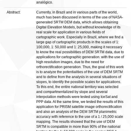
analógico.
Abstract:
Currently, in Brazil and in various parts of the world,
much has been discussed in terms of the use of NASA-
generated SRTM DEM data, which allows obtaining
Digital Elevation Models, but without knowledge of its
real scale for application in various fields of
cartographic work. Especially in Brazil, where we find a
large gap of cartographic products in the scales of 1:
100,000, 1: 50,000 and 1: 25,000, making it necessary
to know the real possibilities of DEM SRTM data, due to
applications for cartographic generation. with the use of
high resolution images, due to the need for
orthorectification generation. Thus, the goal of this work
is to analyze the potentialities of the use of DEM SRTM
and to define from the analysis in several situations of
slopes, to identify the possible scales for applications.
To this end, the entire national territory was selected
and compartmentalized by slope and several
interpolation methods were tested using IceSat and
PPP data. At the same time, we tested the results of this
application for PRISM satellite image orthorectification
and also an analysis of the DEM SRTM planimetric
accuracy with reference to the use of a 1 / 25,000 scale
mapping. The results showed that the use of DEM
SRTM is compatible in more than 90% of the national