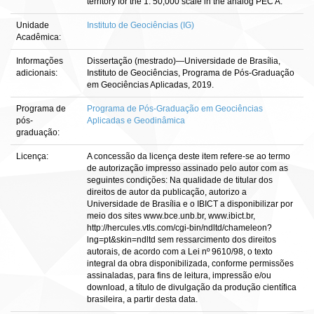
territory for the 1: 50,000 scale in the analog PEC A.
Unidade
Instituto de Geociências (IG)
Acadêmica:
Informações
Dissertação (mestrado)—Universidade de Brasília,
adicionais:
Instituto de Geociências, Programa de Pós-Graduação
em Geociências Aplicadas, 2019.
Programa de
Programa de Pós-Graduação em Geociências
pós-
Aplicadas e Geodinâmica
graduação:
Licença:
A concessão da licença deste item refere-se ao termo
de autorização impresso assinado pelo autor com as
seguintes condições: Na qualidade de titular dos
direitos de autor da publicação, autorizo a
Universidade de Brasília e o IBICT a disponibilizar por
meio dos sites www.bce.unb.br, www.ibict.br,
http://hercules.vtls.com/cgi-bin/ndltd/chameleon?
lng=pt&skin=ndltd sem ressarcimento dos direitos
autorais, de acordo com a Lei nº 9610/98, o texto
integral da obra disponibilizada, conforme permissões
assinaladas, para fins de leitura, impressão e/ou
download, a título de divulgação da produção científica
brasileira, a partir desta data.