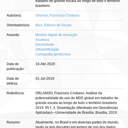
trabalho de grande escala ao longo de todo o território
brasileiro
Autor(es):
Orlando, Francisco Cristiano
Orientador(es):
Bias, Edilson de Souza
Assunto:
Modelo digital de elevação
Acurácia
Declividade
Ortorretificação
Cartografia geotécnica
Data de
16-Abr-2020
publicação:
Data de
31-Jul-2019
defesa:
Referência:
ORLANDO, Francisco Cristiano. Análise da
potencialidade do uso de MDE global em trabalho de
grande escala ao longo de todo o território brasileiro.
2019. 95 f., il. Dissertação (Mestrado em Geociências
Aplicadas)—Universidade de Brasília, Brasília, 2019.
Resumo:
Atualmente, no Brasil e em diversas partes do mundo,
muito se tem discutido em termos de uso dos dados