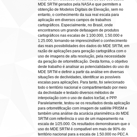
MDE SRTM gerados pela NASA e que permitem a
obtenção de Modelos Digitais de Elevação, sem no
entanto, o conhecimento da sua real escala para
aplicação em diversos campos de trabalhos
cartográficos. Especialmente, no Brasil, onde
encontramos um grande defasagem de produtos
cartográficos nas escalas de 1:100.000, 1:50.000 e
1:25.000, tornando-se imprescindível o conhecimento
das reais possibilidades dos dados do MDE SRTM, em
razão de aplicações para geração cartográfica com o
uso de imagens de alta resolução, pela necessidade
da geração de ortorretificação. Desta forma, o objetivo
deste trabalho é analisar as potencialidades do uso do
MDE SRTM e definir a partir da análise em diversas
situações de declividades, identificar as possíveis
escalas para aplicações. Para tanto, foi selecionado
todo o território nacional e compartimentado por meio
da declividade e testado diversos métodos de
interpolação com o uso de dados IceSat, e PPP.
Paralelamente, testou-se os resultados desta aplicação
para ortorretificação com imagem de satélite PRISM e
também uma análise da acurácia planimétrica do MDE
SRTM com referência o uso de um mapeamento na
escala de 1/25.000. Os resultados demonstraram que o
uso do MDE SRTM é compatível em mais de 90% do
território nacional para a escala de 1:50.000 no PEC A