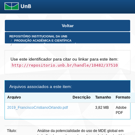
Skip
Voltar
navigation
REPOSITÓRIO INSTITUCIONAL DA UNB
PRODUÇÃO ACADÊMICA E CIENTÍFICA
TESES, DISSERTAÇÕES E PRODUTOS PÓS-DOUTORADO
Use este identificador para citar ou linkar para este item:
http://repositorio.unb.br/handle/10482/37510
Arquivos associados a este item:
Arquivo
Descrição
Tamanho
Formato
2019_FranciscoCristianoOrlando.pdf
3,82 MB
Adobe
PDF
Título:
Análise da potencialidade do uso de MDE global em