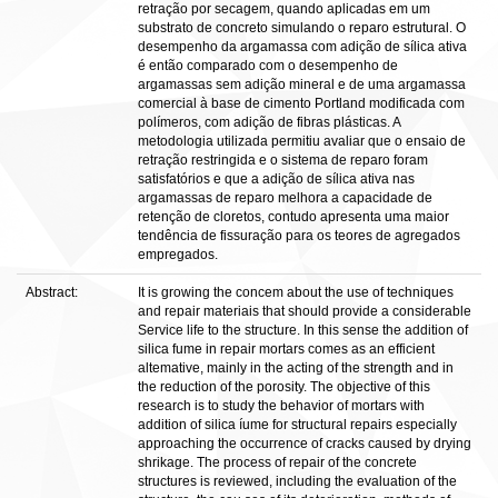
retração por secagem, quando aplicadas em um
substrato de concreto simulando o reparo estrutural. O
desempenho da argamassa com adição de sílica ativa
é então comparado com o desempenho de
argamassas sem adição mineral e de uma argamassa
comercial à base de cimento Portland modificada com
polímeros, com adição de fibras plásticas. A
metodologia utilizada permitiu avaliar que o ensaio de
retração restringida e o sistema de reparo foram
satisfatórios e que a adição de sílica ativa nas
argamassas de reparo melhora a capacidade de
retenção de cloretos, contudo apresenta uma maior
tendência de fissuração para os teores de agregados
empregados.
Abstract:
It is growing the concem about the use of techniques
and repair materiais that should provide a considerable
Service life to the structure. In this sense the addition of
silica fume in repair mortars comes as an efficient
altemative, mainly in the acting of the strength and in
the reduction of the porosity. The objective of this
research is to study the behavior of mortars with
addition of silica íume for structural repairs especially
approaching the occurrence of cracks caused by drying
shrikage. The process of repair of the concrete
structures is reviewed, including the evaluation of the