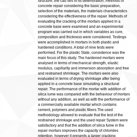
structure, the cau ses of its deterioration, methods of
concrete repair considering the basic preparation,
selection of the materiais, the materiais characteristics
considering the effectiveness of the repair. Methods of
evaluating the cracking of the mortars applied in a
concrete base were examined and an experimental
program was carried out in which variables as cure,
composition and thickness were considered. Testings
were accomplished in mortars in both plastic and
hardened conditions. A total of nine tests were
performed. For the plastic State, consistence was the
main focus of this study. The hardened mortars were
analysed in terms of mechanical strength, elastic
modulus, capillarity and immersion absorption and free
and restrained shrinkage. The mortars were also
evaluated in terms of drying shrinkage after being
applied in a concrete base simulating a structural
repair. The performance of the mortar with addition of
silica lume was compared with the behaviour of mortars
without any addition, as well as with the performance of
a commercially available mortar which contains
cement, polymers and plastic fibers.The used
methodology allowed to evaluate that the test of the
restrained shrinkage and the used repair System were
satisfactory and that the addition of silica fume in the
repair mortars improves the capacity of chlorides
retention, however it presents a larger cracking