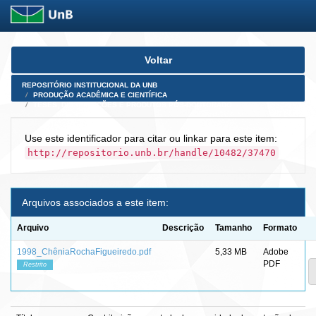
Skip
Voltar
navigation
REPOSITÓRIO INSTITUCIONAL DA UNB
PRODUÇÃO ACADÊMICA E CIENTÍFICA
TESES, DISSERTAÇÕES E PRODUTOS PÓS-DOUTORADO
Use este identificador para citar ou linkar para este item:
http://repositorio.unb.br/handle/10482/37470
Arquivos associados a este item:
Arquivo
Descrição
Tamanho
Formato
1998_ChêniaRochaFigueiredo.pdf
5,33 MB
Adobe
PDF
Restrito