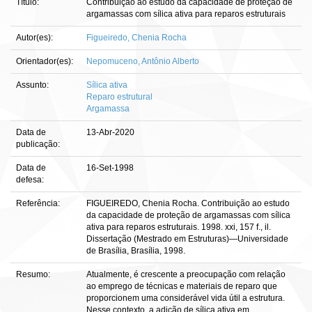
Título:
Contribuição ao estudo da capacidade de proteção de
argamassas com sílica ativa para reparos estruturais
Autor(es):
Figueiredo, Chenia Rocha
Orientador(es):
Nepomuceno, Antônio Alberto
Assunto:
Sílica ativa
Reparo estrutural
Argamassa
Data de
13-Abr-2020
publicação:
Data de
16-Set-1998
defesa:
Referência:
FIGUEIREDO, Chenia Rocha. Contribuição ao estudo
da capacidade de proteção de argamassas com sílica
ativa para reparos estruturais. 1998. xxi, 157 f., il.
Dissertação (Mestrado em Estruturas)—Universidade
de Brasília, Brasília, 1998.
Resumo:
Atualmente, é crescente a preocupação com relação
ao emprego de técnicas e materiais de reparo que
proporcionem uma considerável vida útil a estrutura.
Nesse contexto, a adição de sílica ativa em