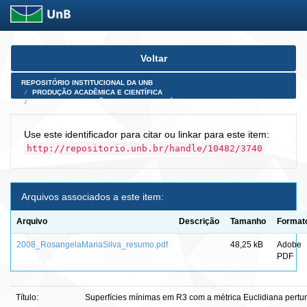
Skip
Voltar
navigation
REPOSITÓRIO INSTITUCIONAL DA UNB
PRODUÇÃO ACADÊMICA E CIENTÍFICA
TESES, DISSERTAÇÕES E PRODUTOS PÓS-DOUTORADO
Use este identificador para citar ou linkar para este item:
http://repositorio.unb.br/handle/10482/3740
Arquivos associados a este item:
Arquivo
Descrição
Tamanho
Format
2008_RosangelaMariaSilva_resumo.pdf
48,25 kB
Adobe
PDF
Título:
Superfícies mínimas em R3 com a métrica Euclidiana pertu