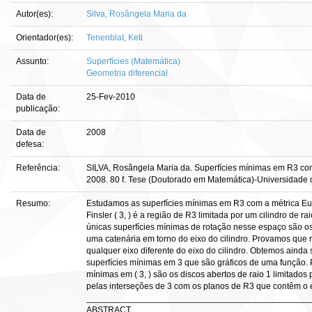
Autor(es):
Silva, Rosângela Maria da
Orientador(es):
Tenenblat, Keti
Assunto:
Superfícies (Matemática)
Geometria diferencial
Data de
25-Fev-2010
publicação:
Data de
2008
defesa:
Referência:
SILVA, Rosângela Maria da. Superfícies mínimas em R3 com
2008. 80 f. Tese (Doutorado em Matemática)-Universidade de
Resumo:
Estudamos as superfícies mínimas em R3 com a métrica Eu
Finsler ( 3, ) é a região de R3 limitada por um cilindro de
únicas superfícies mínimas de rotação nesse espaço são o
uma catenária em torno do eixo do cilindro. Provamos que 
qualquer eixo diferente do eixo do cilindro. Obtemos ainda 
superfícies mínimas em 3 que são gráficos de uma função.
mínimas em ( 3, ) são os discos abertos de raio 1 limitados 
pelas interseções de 3 com os planos de R3 que contêm o ei
______________________________________________
ABSTRACT