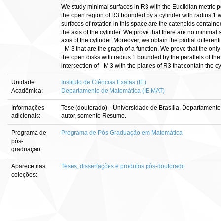
We study minimal surfaces in R3 with the Euclidian metric per
the open region of R3 bounded by a cylinder with radius 1 w
surfaces of rotation in this space are the catenoids contain
the axis of the cylinder. We prove that there are no minimal s
axis of the cylinder. Moreover, we obtain the partial differen
¯M 3 that are the graph of a function. We prove that the only
the open disks with radius 1 bounded by the parallels of the
intersection of ¯M 3 with the planes of R3 that contain the cy
Unidade
Instituto de Ciências Exatas (IE)
Acadêmica:
Departamento de Matemática (IE MAT)
Informações
Tese (doutorado)—Universidade de Brasília, Departamento 
adicionais:
autor, somente Resumo.
Programa de
Programa de Pós-Graduação em Matemática
pós-
graduação:
Aparece nas
Teses, dissertações e produtos pós-doutorado
coleções: