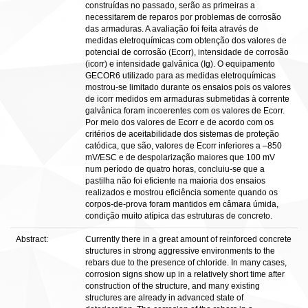
construídas no passado, serão as primeiras a
necessitarem de reparos por problemas de corrosão
das armaduras. A avaliação foi feita através de
medidas eletroquímicas com obtenção dos valores de
potencial de corrosão (Ecorr), intensidade de corrosão
(icorr) e intensidade galvânica (Ig). O equipamento
GECOR6 utilizado para as medidas eletroquímicas
mostrou-se limitado durante os ensaios pois os valores
de icorr medidos em armaduras submetidas à corrente
galvânica foram incoerentes com os valores de Ecorr.
Por meio dos valores de Ecorr e de acordo com os
critérios de aceitabilidade dos sistemas de proteção
catódica, que são, valores de Ecorr inferiores a –850
mV/ESC e de despolarização maiores que 100 mV
num período de quatro horas, concluiu-se que a
pastilha não foi eficiente na maioria dos ensaios
realizados e mostrou eficiência somente quando os
corpos-de-prova foram mantidos em câmara úmida,
condição muito atípica das estruturas de concreto.
Abstract:
Currently there in a great amount of reinforced concrete
structures in strong aggressive environments to the
rebars due to the presence of chloride. In many cases,
corrosion signs show up in a relatively short time after
construction of the structure, and many existing
structures are already in advanced state of