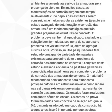
ambientes altamente agressivos às armaduras pela
presença de cloretos. Em muitos casos, as
manifestações de corrosão surgem num tempo
relativamente curto depois das estruturas serem
construídas, e muitas estruturas existentes já estão em
estado avançado de deterioração. A corrosão das
armaduras é um fenômeno patológico que trás
grandes prejuízos às estruturas de concreto. O
problema deve ser bem diagnosticado, avaliado e a
solução bem formulada, sob pena de se agravar o
problema em vez de resolvê-lo, além de agregar
custos à obra. Por isso, muitos pesquisadores têm
estudado uma grande variedade de materiais
existentes para prevenir e deter o problema de
corrosão das armaduras no concreto. O objetivo deste
estudo é avaliar a eficiência de pastilhas galvânicas
comercializadas atualmente para combater o problema
de corrosão das armaduras do concreto. O material é
recomendado pelo fabricante para atuar como
proteção catódica em estruturas novas e como reparo
nas estruturas existentes que estejam apresentando
corrosão das armaduras. Os ensaios foram realizados
com quatro séries de ensaio. Os corpos-de-prova
foram moldados com concreto de relação a/c igual a
0,6, bastante usado pelo mercado da construção há
alguns anos. Isso é importante por que as obras