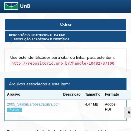
Skip
Voltar
navigation
REPOSITÓRIO INSTITUCIONAL DA UNB
PRODUÇÃO ACADÊMICA E CIENTÍFICA
TESES, DISSERTAÇÕES E PRODUTOS PÓS-DOUTORADO
Use este identificador para citar ou linkar para este item:
http://repositorio.unb.br/handle/10482/37100
Arquivos associados a este item:
Arquivo
Descrição
Tamanho
Formato
2005_ValmirBarbosadaSilva.pdf
4,47 MB
Adobe
PDF
Restrito
A