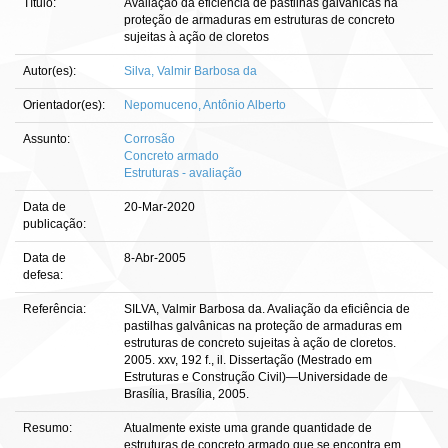
Título:
Avaliação da eficiência de pastilhas galvânicas na
proteção de armaduras em estruturas de concreto
sujeitas à ação de cloretos
Autor(es):
Silva, Valmir Barbosa da
Orientador(es):
Nepomuceno, Antônio Alberto
Assunto:
Corrosão
Concreto armado
Estruturas - avaliação
Data de
20-Mar-2020
publicação:
Data de
8-Abr-2005
defesa:
Referência:
SILVA, Valmir Barbosa da. Avaliação da eficiência de
pastilhas galvânicas na proteção de armaduras em
estruturas de concreto sujeitas à ação de cloretos.
2005. xxv, 192 f., il. Dissertação (Mestrado em
Estruturas e Construção Civil)—Universidade de
Brasília, Brasília, 2005.
Resumo:
Atualmente existe uma grande quantidade de
estruturas de concreto armado que se encontra em