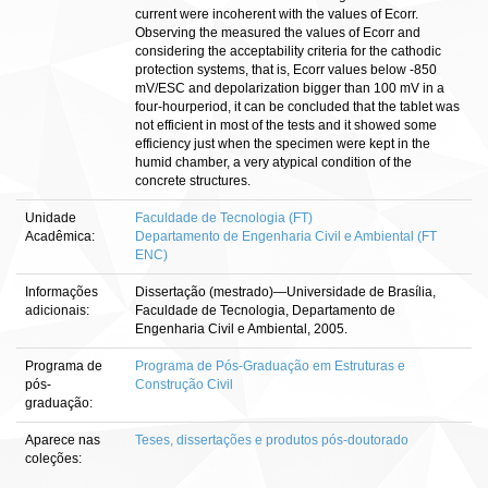
current were incoherent with the values of Ecorr.
Observing the measured the values of Ecorr and
considering the acceptability criteria for the cathodic
protection systems, that is, Ecorr values below -850
mV/ESC and depolarization bigger than 100 mV in a
four-hourperiod, it can be concluded that the tablet was
not efficient in most of the tests and it showed some
efficiency just when the specimen were kept in the
humid chamber, a very atypical condition of the
concrete structures.
Unidade
Faculdade de Tecnologia (FT)
Acadêmica:
Departamento de Engenharia Civil e Ambiental (FT
ENC)
Informações
Dissertação (mestrado)—Universidade de Brasília,
adicionais:
Faculdade de Tecnologia, Departamento de
Engenharia Civil e Ambiental, 2005.
Programa de
Programa de Pós-Graduação em Estruturas e
pós-
Construção Civil
graduação:
Aparece nas
Teses, dissertações e produtos pós-doutorado
coleções: