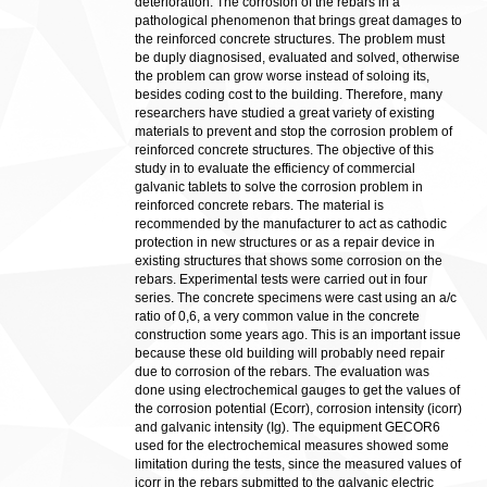
deterioration. The corrosion of the rebars in a
pathological phenomenon that brings great damages to
the reinforced concrete structures. The problem must
be duply diagnosised, evaluated and solved, otherwise
the problem can grow worse instead of soloing its,
besides coding cost to the building. Therefore, many
researchers have studied a great variety of existing
materials to prevent and stop the corrosion problem of
reinforced concrete structures. The objective of this
study in to evaluate the efficiency of commercial
galvanic tablets to solve the corrosion problem in
reinforced concrete rebars. The material is
recommended by the manufacturer to act as cathodic
protection in new structures or as a repair device in
existing structures that shows some corrosion on the
rebars. Experimental tests were carried out in four
series. The concrete specimens were cast using an a/c
ratio of 0,6, a very common value in the concrete
construction some years ago. This is an important issue
because these old building will probably need repair
due to corrosion of the rebars. The evaluation was
done using electrochemical gauges to get the values of
the corrosion potential (Ecorr), corrosion intensity (icorr)
and galvanic intensity (Ig). The equipment GECOR6
used for the electrochemical measures showed some
limitation during the tests, since the measured values of
icorr in the rebars submitted to the galvanic electric