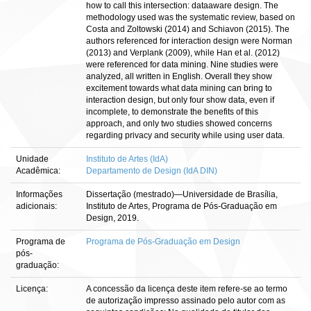
how to call this intersection: dataaware design. The
methodology used was the systematic review, based on
Costa and Zoltowski (2014) and Schiavon (2015). The
authors referenced for interaction design were Norman
(2013) and Verplank (2009), while Han et al. (2012)
were referenced for data mining. Nine studies were
analyzed, all written in English. Overall they show
excitement towards what data mining can bring to
interaction design, but only four show data, even if
incomplete, to demonstrate the benefits of this
approach, and only two studies showed concerns
regarding privacy and security while using user data.
Unidade
Instituto de Artes (IdA)
Acadêmica:
Departamento de Design (IdA DIN)
Informações
Dissertação (mestrado)—Universidade de Brasília,
adicionais:
Instituto de Artes, Programa de Pós-Graduação em
Design, 2019.
Programa de
Programa de Pós-Graduação em Design
pós-
graduação:
Licença:
A concessão da licença deste item refere-se ao termo
de autorização impresso assinado pelo autor com as