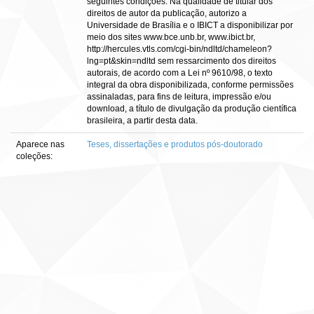
seguintes condições: Na qualidade de titular dos
direitos de autor da publicação, autorizo a
Universidade de Brasília e o IBICT a disponibilizar por
meio dos sites www.bce.unb.br, www.ibict.br,
http://hercules.vtls.com/cgi-bin/ndltd/chameleon?
lng=pt&skin=ndltd sem ressarcimento dos direitos
autorais, de acordo com a Lei nº 9610/98, o texto
integral da obra disponibilizada, conforme permissões
assinaladas, para fins de leitura, impressão e/ou
download, a título de divulgação da produção científica
brasileira, a partir desta data.
Aparece nas
Teses, dissertações e produtos pós-doutorado
coleções: