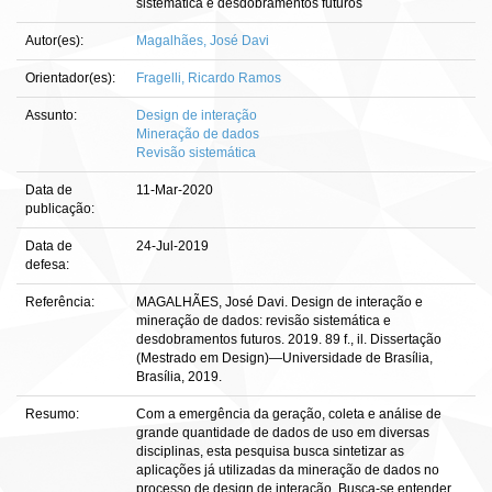
sistemática e desdobramentos futuros
Autor(es):
Magalhães, José Davi
Orientador(es):
Fragelli, Ricardo Ramos
Assunto:
Design de interação
Mineração de dados
Revisão sistemática
Data de
11-Mar-2020
publicação:
Data de
24-Jul-2019
defesa:
Referência:
MAGALHÃES, José Davi. Design de interação e
mineração de dados: revisão sistemática e
desdobramentos futuros. 2019. 89 f., il. Dissertação
(Mestrado em Design)—Universidade de Brasília,
Brasília, 2019.
Resumo:
Com a emergência da geração, coleta e análise de
grande quantidade de dados de uso em diversas
disciplinas, esta pesquisa busca sintetizar as
aplicações já utilizadas da mineração de dados no
processo de design de interação. Busca-se entender