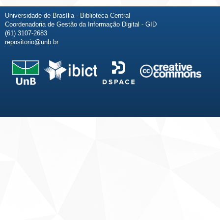
Universidade de Brasília - Biblioteca Central
Coordenadoria de Gestão da Informação Digital - GID
(61) 3107-2683
repositorio@unb.br
Fale conosco
Sobre