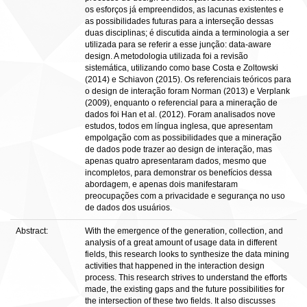
os esforços já empreendidos, as lacunas existentes e
as possibilidades futuras para a interseção dessas
duas disciplinas; é discutida ainda a terminologia a ser
utilizada para se referir a esse junção: data-aware
design. A metodologia utilizada foi a revisão
sistemática, utilizando como base Costa e Zoltowski
(2014) e Schiavon (2015). Os referenciais teóricos para
o design de interação foram Norman (2013) e Verplank
(2009), enquanto o referencial para a mineração de
dados foi Han et al. (2012). Foram analisados nove
estudos, todos em língua inglesa, que apresentam
empolgação com as possibilidades que a mineração
de dados pode trazer ao design de interação, mas
apenas quatro apresentaram dados, mesmo que
incompletos, para demonstrar os benefícios dessa
abordagem, e apenas dois manifestaram
preocupações com a privacidade e segurança no uso
de dados dos usuários.
Abstract:
With the emergence of the generation, collection, and
analysis of a great amount of usage data in different
fields, this research looks to synthesize the data mining
activities that happened in the interaction design
process. This research strives to understand the efforts
made, the existing gaps and the future possibilities for
the intersection of these two fields. It also discusses