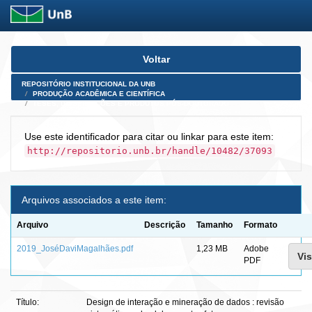
Skip
Voltar
navigation
REPOSITÓRIO INSTITUCIONAL DA UNB
PRODUÇÃO ACADÊMICA E CIENTÍFICA
TESES, DISSERTAÇÕES E PRODUTOS PÓS-DOUTORADO
Use este identificador para citar ou linkar para este item:
http://repositorio.unb.br/handle/10482/37093
Arquivos associados a este item:
Arquivo
Descrição
Tamanho
Formato
2019_JoséDaviMagalhães.pdf
1,23 MB
Adobe
Vis
PDF
Título:
Design de interação e mineração de dados : revisão