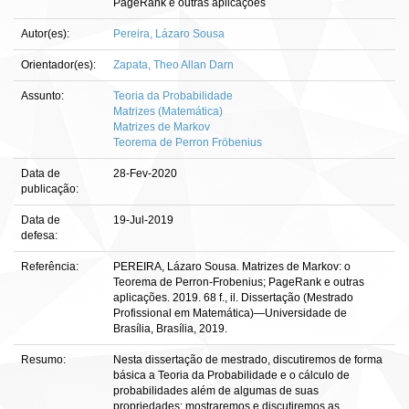
PageRank e outras aplicações
Autor(es):
Pereira, Lázaro Sousa
Orientador(es):
Zapata, Theo Allan Darn
Assunto:
Teoria da Probabilidade
Matrizes (Matemática)
Matrizes de Markov
Teorema de Perron Fröbenius
Data de
28-Fev-2020
publicação:
Data de
19-Jul-2019
defesa:
Referência:
PEREIRA, Lázaro Sousa. Matrizes de Markov: o
Teorema de Perron-Frobenius; PageRank e outras
aplicações. 2019. 68 f., il. Dissertação (Mestrado
Profissional em Matemática)—Universidade de
Brasília, Brasília, 2019.
Resumo:
Nesta dissertação de mestrado, discutiremos de forma
básica a Teoria da Probabilidade e o cálculo de
probabilidades além de algumas de suas
propriedades; mostraremos e discutiremos as