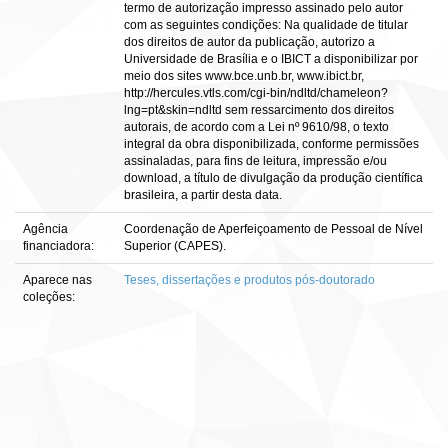
termo de autorização impresso assinado pelo autor
com as seguintes condições: Na qualidade de titular
dos direitos de autor da publicação, autorizo a
Universidade de Brasília e o IBICT a disponibilizar por
meio dos sites www.bce.unb.br, www.ibict.br,
http://hercules.vtls.com/cgi-bin/ndltd/chameleon?
lng=pt&skin=ndltd sem ressarcimento dos direitos
autorais, de acordo com a Lei nº 9610/98, o texto
integral da obra disponibilizada, conforme permissões
assinaladas, para fins de leitura, impressão e/ou
download, a título de divulgação da produção científica
brasileira, a partir desta data.
Agência
Coordenação de Aperfeiçoamento de Pessoal de Nível
financiadora:
Superior (CAPES).
Aparece nas
Teses, dissertações e produtos pós-doutorado
coleções: