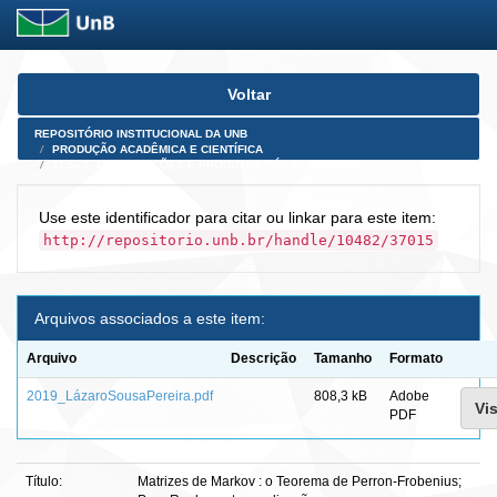
Skip
Voltar
navigation
REPOSITÓRIO INSTITUCIONAL DA UNB
PRODUÇÃO ACADÊMICA E CIENTÍFICA
TESES, DISSERTAÇÕES E PRODUTOS PÓS-DOUTORADO
Use este identificador para citar ou linkar para este item:
http://repositorio.unb.br/handle/10482/37015
Arquivos associados a este item:
Arquivo
Descrição
Tamanho
Formato
2019_LázaroSousaPereira.pdf
808,3 kB
Adobe
Vis
PDF
Título:
Matrizes de Markov : o Teorema de Perron-Frobenius;