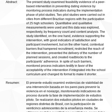
Abstract:
The present study examined feasibility evidence of a peer-
based intervention in preventing dating violence by
monitoring process indicators during the implementation
phase of pilot studies. Two pilot studies were carried out in
cities from different Brazilian regions with the participation
of 25 high schoolers. Quantitative and qualitative
measurements were used and this data was explored,
respectively, by frequency count and content analysis. The
study identified, on the one hand, evidence supporting the
intervention, with good indicators of satisfaction and
participant involvement, but on the other hand, contextual
barriers that hampered recruitment, restricted the reach of
the intervention, prevented the delivery of the number of
planned sessions, and created roadblocks to the
participants’ adherence. In spite of such barriers,
monitored process indicators testify in favor of the
acceptability of the intervention if integrated into the school
curriculum and changed its format to make it shorter.
Resumen:
El presente estudio examinó evidencias de viabilidad de
una intervención basada en los pares para prevenir la
violencia en el noviazgo, monitoreando indicadores de
proceso durante la fase de implementación de estudios
piloto. Se realizaron dos estudios pilotos en ciudades de
regiones distintas de Brasil, con la participación de
veinticinco adolescentes de la enseñanza media. Se