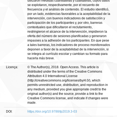
utilizaron medidas cuantitativas y cualitativas, cuyos datos
se explotaron, respectivamente, por el recuento de
frecuencia y el análisis de contenido. El estudio identificó,
por un lado, evidencias favorables a la aceptabilidad de la
intervención, con buenos indicadores de satisfacción y
participación de los participantes y, por otro, barreras
contextuales que dificultaron el reclutamiento,
restringieron el alcance de la intervención, impidieron la
oferta del número de sesiones planificadas y generaron
impasses a la adhesión de los participantes. En que pese
a tales barreras, los indicadores de proceso monitoreados
deponen a favor de la aceptabilidad de la intervención, si
se integra al currículo escolar y cambian su formato para
hacerla más breve.
Licença:
© The Author(s), 2018. Open Access. This article is
distributed under the terms of the Creative Commons
Attribution 4.0 International License
(http://creativecommons.org/licenses/by/4.0/), which
permits unrestricted use, distribution, and reproduction in
any medium, provided you give appropriate credit to the
original author(s) and the source, provide a link to the
Creative Commons license, and indicate if changes were
made.
DOI:
https://doi.org/10.9788/tp2019.3-03