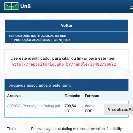
Skip
Voltar
navigation
REPOSITÓRIO INSTITUCIONAL DA UNB
PRODUÇÃO ACADÊMICA E CIENTÍFICA
ARTIGOS PUBLICADOS EM PERIÓDICOS E AFINS
Use este identificador para citar ou linkar para este item:
http://repositorio.unb.br/handle/10482/36692
Arquivos associados a este item:
Arquivo
Tamanho
Formato
ARTIGO_PeersAgentsDating.pdf
709,54
Adobe
Visualizar/Ab
kB
PDF
Título:
Peers as agents of dating violence prevention: feasibility