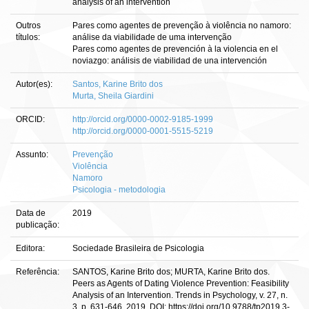
analysis of an intervention
Outros
Pares como agentes de prevenção à violência no namoro:
títulos:
análise da viabilidade de uma intervenção
Pares como agentes de prevención à la violencia en el
noviazgo: análisis de viabilidad de una intervención
Autor(es):
Santos, Karine Brito dos
Murta, Sheila Giardini
ORCID:
http://orcid.org/0000-0002-9185-1999
http://orcid.org/0000-0001-5515-5219
Assunto:
Prevenção
Violência
Namoro
Psicologia - metodologia
Data de
2019
publicação:
Editora:
Sociedade Brasileira de Psicologia
Referência:
SANTOS, Karine Brito dos; MURTA, Karine Brito dos.
Peers as Agents of Dating Violence Prevention: Feasibility
Analysis of an Intervention. Trends in Psychology, v. 27, n.
3, p. 631-646, 2019. DOI: https://doi.org/10.9788/tp2019.3-