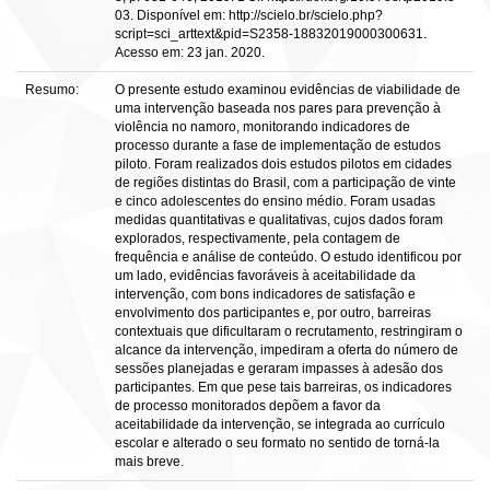
03. Disponível em: http://scielo.br/scielo.php?
script=sci_arttext&pid=S2358-18832019000300631.
Acesso em: 23 jan. 2020.
Resumo:
O presente estudo examinou evidências de viabilidade de
uma intervenção baseada nos pares para prevenção à
violência no namoro, monitorando indicadores de
processo durante a fase de implementação de estudos
piloto. Foram realizados dois estudos pilotos em cidades
de regiões distintas do Brasil, com a participação de vinte
e cinco adolescentes do ensino médio. Foram usadas
medidas quantitativas e qualitativas, cujos dados foram
explorados, respectivamente, pela contagem de
frequência e análise de conteúdo. O estudo identificou por
um lado, evidências favoráveis à aceitabilidade da
intervenção, com bons indicadores de satisfação e
envolvimento dos participantes e, por outro, barreiras
contextuais que dificultaram o recrutamento, restringiram o
alcance da intervenção, impediram a oferta do número de
sessões planejadas e geraram impasses à adesão dos
participantes. Em que pese tais barreiras, os indicadores
de processo monitorados depõem a favor da
aceitabilidade da intervenção, se integrada ao currículo
escolar e alterado o seu formato no sentido de torná-la
mais breve.