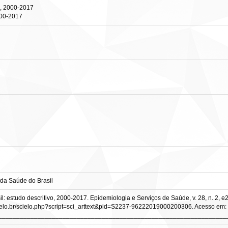
o, 2000-2017
2000-2017
 da Saúde do Brasil
l: estudo descritivo, 2000-2017. Epidemiologia e Serviços de Saúde, v. 28, n. 2, e
elo.br/scielo.php?script=sci_arttext&pid=S2237-96222019000200306. Acesso em: 
________________________________________________________________