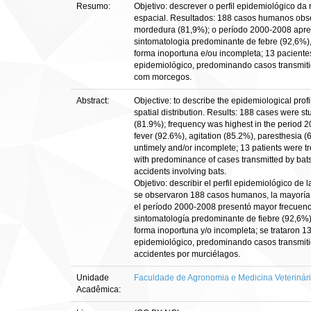
Resumo:
Objetivo: descrever o perfil epidemiológico da
espacial. Resultados: 188 casos humanos obse
mordedura (81,9%); o período 2000-2008 apre
sintomatologia predominante de febre (92,6%), 
forma inoportuna e/ou incompleta; 13 paciente
epidemiológico, predominando casos transmitid
com morcegos.
Abstract:
Objective: to describe the epidemiological prof
spatial distribution. Results: 188 cases were s
(81.9%); frequency was highest in the period 
fever (92.6%), agitation (85.2%), paresthesia (
untimely and/or incomplete; 13 patients were t
with predominance of cases transmitted by bats
accidents involving bats.
Objetivo: describir el perfil epidemiológico de
se observaron 188 casos humanos, la mayoría 
el período 2000-2008 presentó mayor frecuenci
sintomatología predominante de fiebre (92,6%), 
forma inoportuna y/o incompleta; se trataron 1
epidemiológico, predominando casos transmitido
accidentes por murciélagos.
Unidade
Faculdade de Agronomia e Medicina Veterinári
Acadêmica: