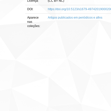
Licença:
(CC BY NC)
DOI:
https://doi.org/10.5123/s1679-497420190002
Aparece
Artigos publicados em periódicos e afins
nas
coleções: