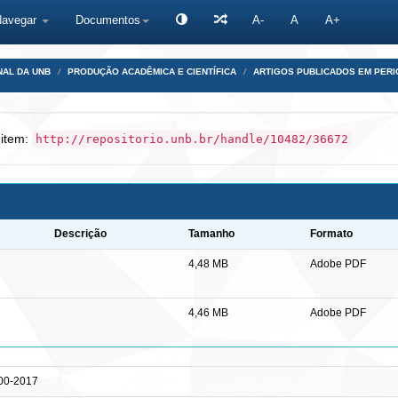
Navegar
Documentos
A-
A
A+
NAL DA UNB
PRODUÇÃO ACADÊMICA E CIENTÍFICA
ARTIGOS PUBLICADOS EM PERI
 item:
http://repositorio.unb.br/handle/10482/36672
Descrição
Tamanho
Formato
4,48 MB
Adobe PDF
4,46 MB
Adobe PDF
000-2017