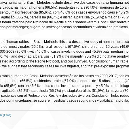
 raiva humana no Brasil. Métodos: estudo descritivo dos casos de raiva humana not
rvados, na maioria homens (66,5%), residentes rurais (67,0%), menores de 15 an
sentou maior frequência (85,6%), com 46,6% dos casos envolvendo cães e 45,9%
agitação (85,2%), parestesia (66,7%) e disfagia/paralisia (51,9%); a maioria (70,2
s foram tratados pelo Protocolo de Recife e dois sobreviveram. Conclusão: houve
os por morcegos; sugere-se investigar casos secundários e viabilizar a profilaxi
ile of human rabies in Brazil. Methods: this is a descriptive study of human rabies 
tudied, mostly males (66.5%), rural residents (67.0%), children under 15 years (49.6
2000-2008 (85.6%), with 46.6% of cases involving dogs and 45.9% bats; median inc
66.7%), and dysphagia/paralysis (51.9%); the majority (70.2%) did not have prophyl
reated according to the Recife Protocol, and two survived. Conclusion: human rabie
; we suggest that secondary cases be investigated, and that pre-exposure prophylax
 la rabia humana en Brasil. Métodos: descripción de los casos en 2000-2017, con es
de hombres (66,5%), residentes rurales (67,0%), menores de 15 años de edad (49
a (85,6%), con un 46,6% de los casos involucrando a perros y 45,9% a murciélago
agitación (85,2%), parestesia (66,7%) y disfagia/parálisis (51,9%); la mayoría (70
3 pacientes con el Protocolo de Recife y dos sobrevivieron. Conclusión: hubo reduc
s por murciélagos; se sugiere investigar casos secundarios y viabilizar la profil
a (FAV)