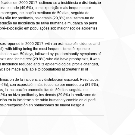
ificados em 2000-2017; estimou-se a incidência e distribuição
os de idade (49,6%), com exposição mais frequente por
 morcegos; incubação mediana de 50 dias, seguida de
%) não fez profilaxia, os demais (29,8%) realizaram-na de
 redução na incidência de raiva humana e mudança no perfil
a pré-exposição em populações sob maior risco de acidentes
cases reported in 2000-2017, with an estimate of incidence and
%), with biting being the most frequent form of exposure
ubation was 50 days, followed by, predominantly, symptoms of
axis and for the rest (29.8%) who did have prophylaxis, it was
s incidence reduced and its epidemiological profile changed,
is be made available to populations at greater risk of
timación de la incidencia y distribución espacial. Resultados:
,6%), con exposición más frecuente por mordedura (81,9%);
s; la incubación promedio fue de 50 días, seguida de
,2%) no hizo profilaxis y los demás (29,8%) la realizaron de
ción en la incidencia de rabia humana y cambio en el perfil
axis preexposición en poblaciones de mayor riesgo a