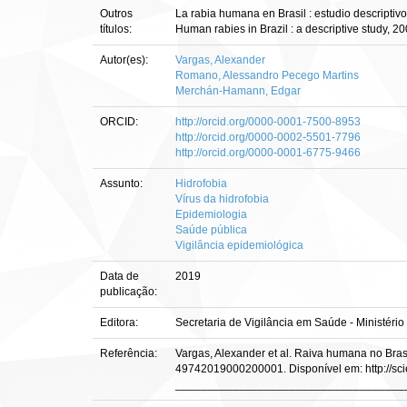
Outros
La rabia humana en Brasil : estudio descriptiv
títulos:
Human rabies in Brazil : a descriptive study, 
Autor(es):
Vargas, Alexander
Romano, Alessandro Pecego Martins
Merchán-Hamann, Edgar
ORCID:
http://orcid.org/0000-0001-7500-8953
http://orcid.org/0000-0002-5501-7796
http://orcid.org/0000-0001-6775-9466
Assunto:
Hidrofobia
Vírus da hidrofobia
Epidemiologia
Saúde pública
Vigilância epidemiológica
Data de
2019
publicação:
Editora:
Secretaria de Vigilância em Saúde - Ministério
Referência:
Vargas, Alexander et al. Raiva humana no Brasi
49742019000200001. Disponível em: http://sci
____________________________________