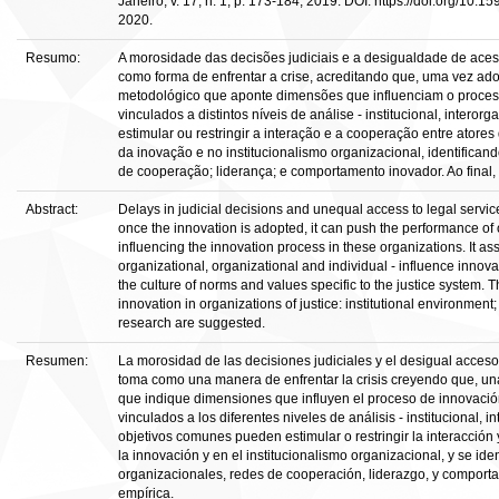
Janeiro, v. 17, n. 1, p. 173-184, 2019. DOI: https://doi.org/
2020.
Resumo:
A morosidade das decisões judiciais e a desigualdade de acess
como forma de enfrentar a crise, acreditando que, uma vez ado
metodológico que aponte dimensões que influenciam o processo 
vinculados a distintos níveis de análise - institucional, inter
estimular ou restringir a interação e a cooperação entre atore
da inovação e no institucionalismo organizacional, identifica
de cooperação; liderança; e comportamento inovador. Ao final,
Abstract:
Delays in judicial decisions and unequal access to legal services
once the innovation is adopted, it can push the performance of 
influencing the innovation process in these organizations. It assu
organizational, organizational and individual - influence innova
the culture of norms and values specific to the justice system. 
innovation in organizations of justice: institutional environmen
research are suggested.
Resumen:
La morosidad de las decisiones judiciales y el desigual acceso 
toma como una manera de enfrentar la crisis creyendo que, una
que indique dimensiones que influyen el proceso de innovación
vinculados a los diferentes niveles de análisis - institucional, 
objetivos comunes pueden estimular o restringir la interacción
la innovación y en el institucionalismo organizacional, y se id
organizacionales, redes de cooperación, liderazgo, y comportam
empírica.