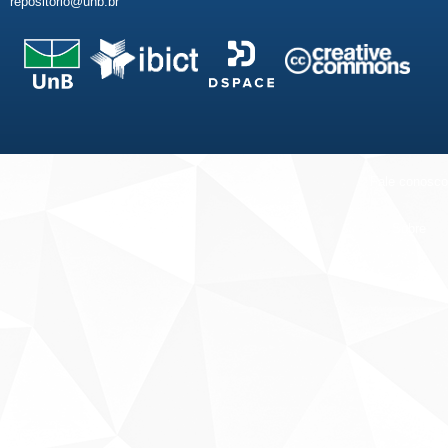
repositorio@unb.br
Fale conosco
Sobre