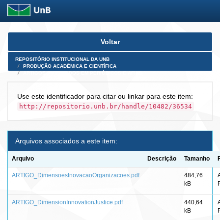
Skip
Voltar
navigation
REPOSITÓRIO INSTITUCIONAL DA UNB
PRODUÇÃO ACADÊMICA E CIENTÍFICA
ARTIGOS PUBLICADOS EM PERIÓDICOS E AFINS
Use este identificador para citar ou linkar para este item:
http://repositorio.unb.br/handle/10482/36534
Arquivos associados a este item:
Arquivo
Descrição
Tamanho
ARTIGO_DimensoesInovacaoOrganizacoes.pdf
484,76
kB
ARTIGO_DimensionInnovationJustice.pdf
440,64
kB