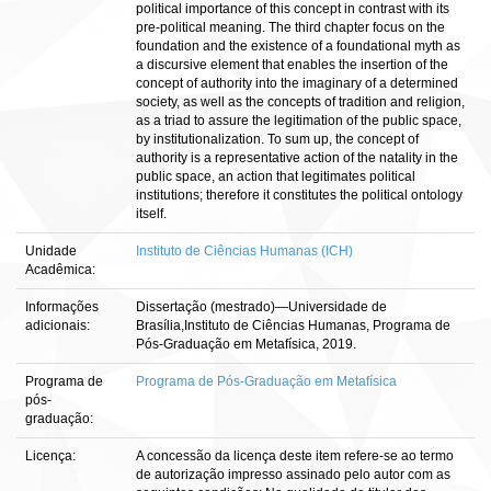
political importance of this concept in contrast with its
pre-political meaning. The third chapter focus on the
foundation and the existence of a foundational myth as
a discursive element that enables the insertion of the
concept of authority into the imaginary of a determined
society, as well as the concepts of tradition and religion,
as a triad to assure the legitimation of the public space,
by institutionalization. To sum up, the concept of
authority is a representative action of the natality in the
public space, an action that legitimates political
institutions; therefore it constitutes the political ontology
itself.
Unidade
Instituto de Ciências Humanas (ICH)
Acadêmica:
Informações
Dissertação (mestrado)—Universidade de
adicionais:
Brasília,Instituto de Ciências Humanas, Programa de
Pós-Graduação em Metafísica, 2019.
Programa de
Programa de Pós-Graduação em Metafísica
pós-
graduação:
Licença:
A concessão da licença deste item refere-se ao termo
de autorização impresso assinado pelo autor com as