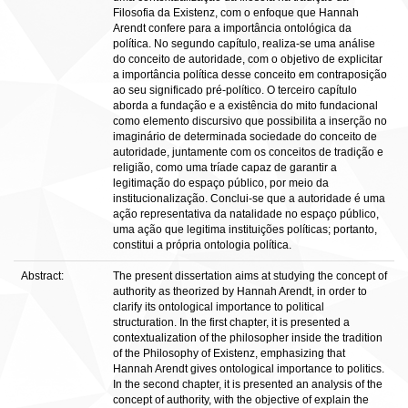
Filosofia da Existenz, com o enfoque que Hannah
Arendt confere para a importância ontológica da
política. No segundo capítulo, realiza-se uma análise
do conceito de autoridade, com o objetivo de explicitar
a importância política desse conceito em contraposição
ao seu significado pré-político. O terceiro capítulo
aborda a fundação e a existência do mito fundacional
como elemento discursivo que possibilita a inserção no
imaginário de determinada sociedade do conceito de
autoridade, juntamente com os conceitos de tradição e
religião, como uma tríade capaz de garantir a
legitimação do espaço público, por meio da
institucionalização. Conclui-se que a autoridade é uma
ação representativa da natalidade no espaço público,
uma ação que legitima instituições políticas; portanto,
constitui a própria ontologia política.
Abstract:
The present dissertation aims at studying the concept of
authority as theorized by Hannah Arendt, in order to
clarify its ontological importance to political
structuration. In the first chapter, it is presented a
contextualization of the philosopher inside the tradition
of the Philosophy of Existenz, emphasizing that
Hannah Arendt gives ontological importance to politics.
In the second chapter, it is presented an analysis of the
concept of authority, with the objective of explain the