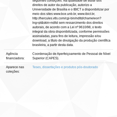
seguintes condições: Na qualidade de titular dos
direitos de autor da publicação, autorizo a
Universidade de Brasília e o IBICT a disponibilizar por
meio dos sites www.bce.unb.br, www.ibict.br,
http://hercules.vtls.com/cgi-bin/ndltd/chameleon?
lng=pt&skin=ndltd sem ressarcimento dos direitos
autorais, de acordo com a Lei nº 9610/98, o texto
integral da obra disponibilizada, conforme permissões
assinaladas, para fins de leitura, impressão e/ou
download, a título de divulgação da produção científica
brasileira, a partir desta data.
Agência
Coordenação de Aperfeiçoamento de Pessoal de Nível
financiadora:
Superior (CAPES).
Aparece nas
Teses, dissertações e produtos pós-doutorado
coleções: