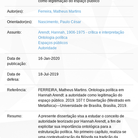
como legitimação do espaço público
Autor(es):
Ferreira, Matheus Martins
Orientador(es):
Nascimento, Paulo César
Assunto:
Arendt, Hannah, 1906-1975 - crítica e interpretação
Ontologia política
Espaços públicos
Autoridade
Data de
16-Jan-2020
publicação:
Data de
18-Jul-2019
defesa:
Referência:
FERREIRA, Matheus Martins. Ontologia política em
Hannah Arendt: a autoridade como legitimação do
espaço público. 2019. 107 f. Dissertação (Mestrado em
Metafísica)—Universidade de Brasília, Brasília, 2019.
Resumo:
A presente dissertação visa a estudar o conceito de
autoridade teorizado por Hannah Arendt, a fim de
explicitar sua importância ontológica para a
estruturação política. No primeiro capítulo, realiza-se
uma contextualização da filósofa na tradição da