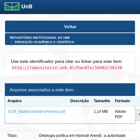
Skip
Voltar
navigation
REPOSITÓRIO INSTITUCIONAL DA UNB
PRODUÇÃO ACADÊMICA E CIENTÍFICA
TESES, DISSERTAÇÕES E PRODUTOS PÓS-DOUTORADO
Use este identificador para citar ou linkar para este item:
http://repositorio.unb.br/handle/10482/36136
Arquivos associados a este item:
Arquivo
Descrição
Tamanho
Formato
2019_MatheusMartinsFerreira.pdf
1,14 MB
Adobe
PDF
Título:
Ontologia política em Hannah Arendt : a autoridade