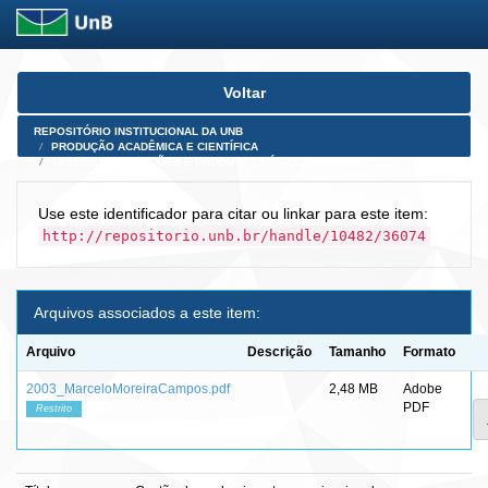
Skip
Voltar
navigation
REPOSITÓRIO INSTITUCIONAL DA UNB
PRODUÇÃO ACADÊMICA E CIENTÍFICA
TESES, DISSERTAÇÕES E PRODUTOS PÓS-DOUTORADO
Use este identificador para citar ou linkar para este item:
http://repositorio.unb.br/handle/10482/36074
Arquivos associados a este item:
Arquivo
Descrição
Tamanho
Formato
2003_MarceloMoreiraCampos.pdf
2,48 MB
Adobe
PDF
Restrito