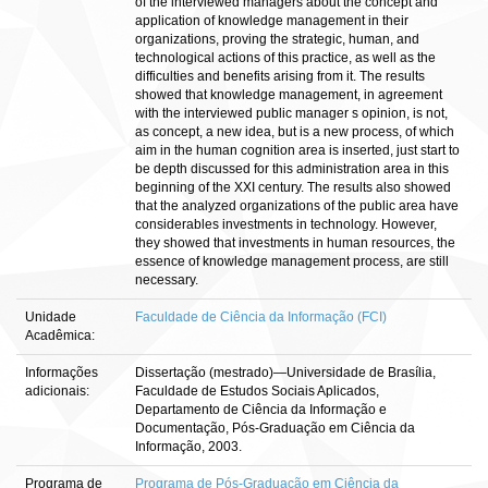
of the interviewed managers about the concept and
application of knowledge management in their
organizations, proving the strategic, human, and
technological actions of this practice, as well as the
difficulties and benefits arising from it. The results
showed that knowledge management, in agreement
with the interviewed public manager s opinion, is not,
as concept, a new idea, but is a new process, of which
aim in the human cognition area is inserted, just start to
be depth discussed for this administration area in this
beginning of the XXI century. The results also showed
that the analyzed organizations of the public area have
considerables investments in technology. However,
they showed that investments in human resources, the
essence of knowledge management process, are still
necessary.
Unidade
Faculdade de Ciência da Informação (FCI)
Acadêmica:
Informações
Dissertação (mestrado)—Universidade de Brasília,
adicionais:
Faculdade de Estudos Sociais Aplicados,
Departamento de Ciência da Informação e
Documentação, Pós-Graduação em Ciência da
Informação, 2003.
Programa de
Programa de Pós-Graduação em Ciência da