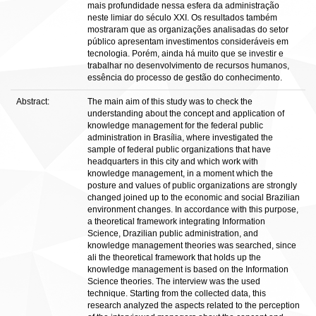
mais profundidade nessa esfera da administração
neste limiar do século XXI. Os resultados também
mostraram que as organizações analisadas do setor
público apresentam investimentos consideráveis em
tecnologia. Porém, ainda há muito que se investir e
trabalhar no desenvolvimento de recursos humanos,
essência do processo de gestão do conhecimento.
Abstract:
The main aim of this study was to check the
understanding about the concept and application of
knowledge management for the federal public
administration in Brasília, where investigated the
sample of federal public organizations that have
headquarters in this city and which work with
knowledge management, in a moment which the
posture and values of public organizations are strongly
changed joined up to the economic and social Brazilian
environment changes. In accordance with this purpose,
a theoretical framework integrating Information
Science, Drazilian public administration, and
knowledge management theories was searched, since
ali the theoretical framework that holds up the
knowledge management is based on the Information
Science theories. The interview was the used
technique. Starting from the collected data, this
research analyzed the aspects related to the perception