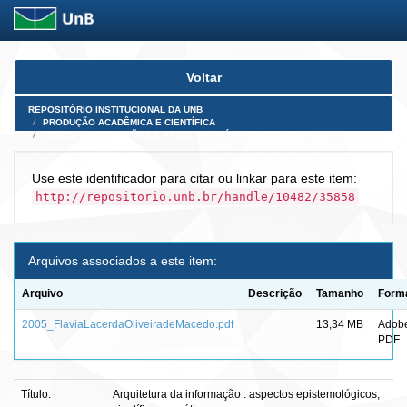
Skip
Voltar
navigation
REPOSITÓRIO INSTITUCIONAL DA UNB
PRODUÇÃO ACADÊMICA E CIENTÍFICA
TESES, DISSERTAÇÕES E PRODUTOS PÓS-DOUTORADO
Use este identificador para citar ou linkar para este item:
http://repositorio.unb.br/handle/10482/35858
Arquivos associados a este item:
Arquivo
Descrição
Tamanho
Form
2005_FlaviaLacerdaOliveiradeMacedo.pdf
13,34 MB
Adob
PDF
Título:
Arquitetura da informação : aspectos epistemológicos,