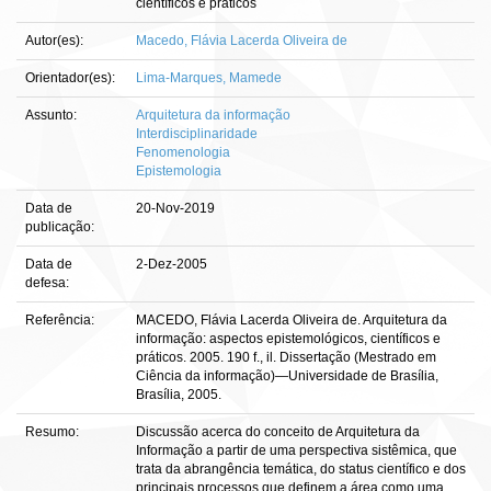
científicos e práticos
Autor(es):
Macedo, Flávia Lacerda Oliveira de
Orientador(es):
Lima-Marques, Mamede
Assunto:
Arquitetura da informação
Interdisciplinaridade
Fenomenologia
Epistemologia
Data de
20-Nov-2019
publicação:
Data de
2-Dez-2005
defesa:
Referência:
MACEDO, Flávia Lacerda Oliveira de. Arquitetura da
informação: aspectos epistemológicos, científicos e
práticos. 2005. 190 f., il. Dissertação (Mestrado em
Ciência da informação)—Universidade de Brasília,
Brasília, 2005.
Resumo:
Discussão acerca do conceito de Arquitetura da
Informação a partir de uma perspectiva sistêmica, que
trata da abrangência temática, do status científico e dos
principais processos que definem a área como uma