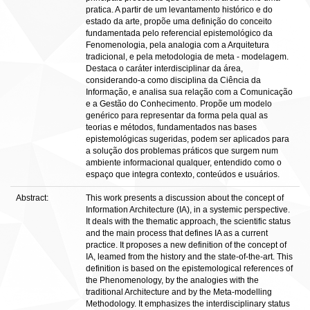
pratica. A partir de um levantamento histórico e do
estado da arte, propõe uma definição do conceito
fundamentada pelo referencial epistemológico da
Fenomenologia, pela analogia com a Arquitetura
tradicional, e pela metodologia de meta - modelagem.
Destaca o caráter interdisciplinar da área,
considerando-a como disciplina da Ciência da
Informação, e analisa sua relação com a Comunicação
e a Gestão do Conhecimento. Propõe um modelo
genérico para representar da forma pela qual as
teorias e métodos, fundamentados nas bases
epistemológicas sugeridas, podem ser aplicados para
a solução dos problemas práticos que surgem num
ambiente informacional qualquer, entendido como o
espaço que integra contexto, conteúdos e usuários.
Abstract:
This work presents a discussion about the concept of
Information Architecture (IA), in a systemic perspective.
It deals with the thematic approach, the scientific status
and the main process that defines IA as a current
practice. It proposes a new definition of the concept of
IA, leamed from the history and the state-of-the-art. This
definition is based on the epistemological references of
the Phenomenology, by the analogies with the
traditional Architecture and by the Meta-modelling
Methodology. It emphasizes the interdisciplinary status