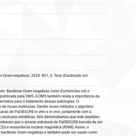
 Gram-negativas. 2019. 90 f., il. Tese (Doutorado em
o. Bactérias Gram-negativas como Escherichia coli e
 publicada pela OMS. A OMS também relata a importância da
rnativa para o tratamento dessas patologias. O
ão de novas moléculas. Dentre esses métodos o algoritmo
ianas de PaDBS1R6 in vitro e in vivo, juntamente com a
as vesículas miméticas. Nós demonstramos que este peptídeo
mostraram que o arranjo estrutural de PaDBS1R6 transita de um
(CD) e ressonância nuclear magnética (RNM). Assim, o
r bactérias Gram-negativas e também pode ser usado como