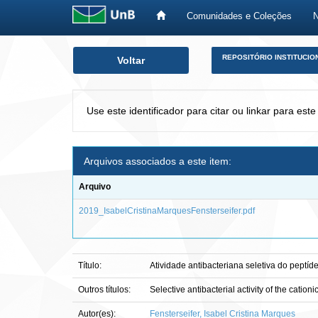
Comunidades e Coleções
Skip
REPOSITÓRIO INSTITUCIO
Voltar
navigation
Use este identificador para citar ou linkar para este
Arquivos associados a este item:
Arquivo
2019_IsabelCristinaMarquesFensterseifer.pdf
Título:
Atividade antibacteriana seletiva do pept
Outros títulos:
Selective antibacterial activity of the cat
Autor(es):
Fensterseifer, Isabel Cristina Marques