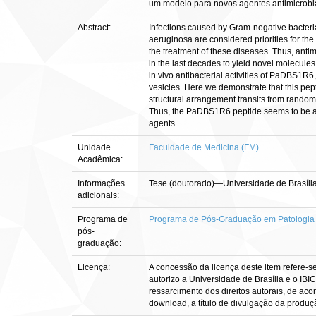
um modelo para novos agentes antimicrobi
Abstract:
Infections caused by Gram-negative bacter
aeruginosa are considered priorities for the
the treatment of these diseases. Thus, anti
in the last decades to yield novel molecule
in vivo antibacterial activities of PaDBS1R6
vesicles. Here we demonstrate that this pep
structural arrangement transits from random
Thus, the PaDBS1R6 peptide seems to be a c
agents.
Unidade
Faculdade de Medicina (FM)
Acadêmica:
Informações
Tese (doutorado)—Universidade de Brasíli
adicionais:
Programa de
Programa de Pós-Graduação em Patologia
pós-
graduação:
Licença:
A concessão da licença deste item refere-s
autorizo a Universidade de Brasília e o IBI
ressarcimento dos direitos autorais, de aco
download, a título de divulgação da produção 