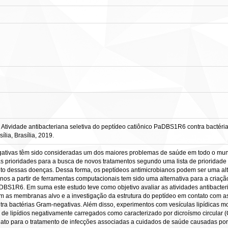
ividade antibacteriana seletiva do peptídeo catiônico PaDBS1R6 contra bactérias
lia, Brasília, 2019.
gativas têm sido consideradas um dos maiores problemas de saúde em todo o mund
prioridades para a busca de novos tratamentos segundo uma lista de prioridade
nto dessas doenças. Dessa forma, os peptídeos antimicrobianos podem ser uma alte
os a partir de ferramentas computacionais tem sido uma alternativa para a criaç
aDBS1R6. Em suma este estudo teve como objetivo avaliar as atividades antibacter
om as membranas alvo e a investigação da estrutura do peptídeo em contato com 
ontra bactérias Gram-negativas. Além disso, experimentos com vesículas lipídicas 
 de lipídios negativamente carregados como caracterizado por dicroísmo circular 
to para o tratamento de infecções associadas a cuidados de saúde causadas po