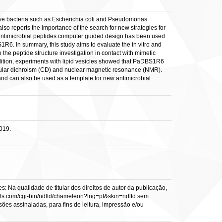
ive bacteria such as Escherichia coli and Pseudomonas
lso reports the importance of the search for new strategies for
e antimicrobial peptides computer guided design has been used
R6. In summary, this study aims to evaluate the in vitro and
 the peptide structure investigation in contact with mimetic
addition, experiments with lipid vesicles showed that PaDBS1R6
circular dichroism (CD) and nuclear magnetic resonance (NMR).
nd can also be used as a template for new antimicrobial
019.
: Na qualidade de titular dos direitos de autor da publicação,
s.vtls.com/cgi-bin/ndltd/chameleon?lng=pt&skin=ndltd sem
sões assinaladas, para fins de leitura, impressão e/ou