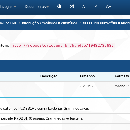
Navegar
Documentos
A-
A
A+
NAL DA UNB
PRODUÇÃO ACADÊMICA E CIENTÍFICA
TESES, DISSERTAÇÕES E PRO
 item:
http://repositorio.unb.br/handle/10482/35689
Descrição
Tamanho
Formato
2,79 MB
Adobe P
ídeo catiônico PaDBS1R6 contra bactérias Gram-negativas
ionic peptide PaDBS1R6 against Gram-negative bacteria