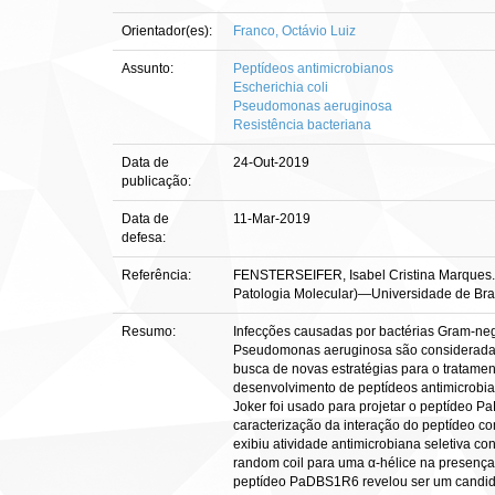
Orientador(es):
Franco, Octávio Luiz
Assunto:
Peptídeos antimicrobianos
Escherichia coli
Pseudomonas aeruginosa
Resistência bacteriana
Data de
24-Out-2019
publicação:
Data de
11-Mar-2019
defesa:
Referência:
FENSTERSEIFER, Isabel Cristina Marques. At
Patologia Molecular)—Universidade de Brasí
Resumo:
Infecções causadas por bactérias Gram-ne
Pseudomonas aeruginosa são consideradas 
busca de novas estratégias para o tratame
desenvolvimento de peptídeos antimicrobian
Joker foi usado para projetar o peptídeo P
caracterização da interação do peptídeo c
exibiu atividade antimicrobiana seletiva c
random coil para uma α-hélice na presença
peptídeo PaDBS1R6 revelou ser um candida