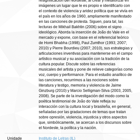
resignificación del Nordeste, al crear y metaforizar en
imágenes un lugar que le es propio e identificarlo con
el contexto de violencia y aridez política que se vivía en
el país en los años de 1960, ampliamente manifestado
en las canciones de protesta. Siguen, para tal, las
lecturas de Mikhail Bakhtin (2006) sobre el signo
ideológico. Aborda la inserción de João do Vale en el
mercado y expone, con base en el referencial teórico
de Homi Bhabha (1998), Paul Zumthor (1993; 2007;
2010) y Pierre Bourdieu (2007; 2010), sus estrategias y
articulaciones inventivas para mantenerse en el campo
artístico musical y su asociación con la tradición de la
cultura popular. Discute sobre las referencias
musicales del artista y pone de relieve categorías como
voz, cuerpo y performance. Para el estudio analítico de
las canciones, recurrimos a las nociones sobre
literatura y testigo, memoria y violencia de Jaime
Ginzburg (2010) y Marcio Selligman-Silva (2003, 2005,
2008). Se parte de la investigación del modo como la
poética testimonial de João do Vale refleja su
interacción con la cultura local y brasileña, en general,
señaladas por las gradaciones de temas que tratan
sobre opresión, violencia, injusticia y otros aspectos
que, simbólicamente, se acercan a los discursos sobre
el Nordeste, la política y la nación.
Unidade
Instituto de Letras (IL)