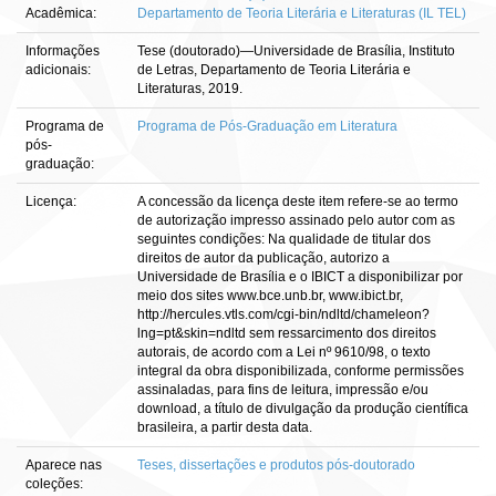
Acadêmica:
Departamento de Teoria Literária e Literaturas (IL TEL)
Informações
Tese (doutorado)—Universidade de Brasília, Instituto
adicionais:
de Letras, Departamento de Teoria Literária e
Literaturas, 2019.
Programa de
Programa de Pós-Graduação em Literatura
pós-
graduação:
Licença:
A concessão da licença deste item refere-se ao termo
de autorização impresso assinado pelo autor com as
seguintes condições: Na qualidade de titular dos
direitos de autor da publicação, autorizo a
Universidade de Brasília e o IBICT a disponibilizar por
meio dos sites www.bce.unb.br, www.ibict.br,
http://hercules.vtls.com/cgi-bin/ndltd/chameleon?
lng=pt&skin=ndltd sem ressarcimento dos direitos
autorais, de acordo com a Lei nº 9610/98, o texto
integral da obra disponibilizada, conforme permissões
assinaladas, para fins de leitura, impressão e/ou
download, a título de divulgação da produção científica
brasileira, a partir desta data.
Aparece nas
Teses, dissertações e produtos pós-doutorado
coleções: