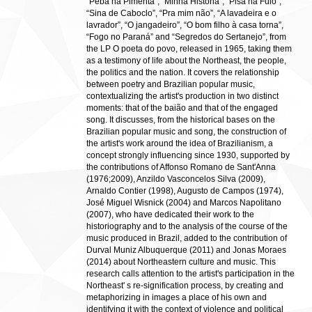
“Peba na Pimenta”, “Minha História”, “Pisa na Fulô”,
“Sina de Caboclo”, “Pra mim não”, “A lavadeira e o
lavrador”, “O jangadeiro”, “O bom filho à casa torna”,
“Fogo no Paraná” and “Segredos do Sertanejo”, from
the LP O poeta do povo, released in 1965, taking them
as a testimony of life about the Northeast, the people,
the politics and the nation. It covers the relationship
between poetry and Brazilian popular music,
contextualizing the artist's production in two distinct
moments: that of the baião and that of the engaged
song. It discusses, from the historical bases on the
Brazilian popular music and song, the construction of
the artist's work around the idea of Brazilianism, a
concept strongly influencing since 1930, supported by
the contributions of Affonso Romano de Sant'Anna
(1976;2009), Anzildo Vasconcelos Silva (2009),
Arnaldo Contier (1998), Augusto de Campos (1974),
José Miguel Wisnick (2004) and Marcos Napolitano
(2007), who have dedicated their work to the
historiography and to the analysis of the course of the
music produced in Brazil, added to the contribution of
Durval Muniz Albuquerque (2011) and Jonas Moraes
(2014) about Northeastern culture and music. This
research calls attention to the artist's participation in the
Northeast' s re-signification process, by creating and
metaphorizing in images a place of his own and
identifying it with the context of violence and political