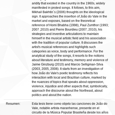
aridity that existed in the country in the 1960s, widely
manifested in protest songs. It follows, to this aim,
Mikhail Bakhtin´s (2006) thoughts on the ideological
sign. It approaches the insertion of João do Vale in the
market and exposes, based on the theoretical
reference of Homi Bhabha (1998), Paul Zumthor (1993;
2007 ;2010) and Pierre Bourdieu (2007; 2010), his
strategies and inventive articulations to maintain
himself in the musical artistic field and his association
with the tradition of popular culture. It discusses the
artist's musical references and highlights such
categories as voice, body and performance. For the
analytical study of the songs, it resorts to the notions
about literature and testimony, memory and violence of
Jaime Ginzburg (2010) and Marcio Selligman-Silva
(2003, 2005, 2008). It starts from an investigation of
how João do Vale's poetic testimony reflects his
interaction with local and Brazilian culture, marked by
the nuances of topics that speaks about oppression,
violence, injustice and other aspects that, symbolically,
approach the discourse about the Northeast, about
politics and about the nation.
Resumen:
Esta tesis tiene como objeto las canciones de João do
Vale, notable artista maranhense, presente en el
circuito de la Música Popular Brasileña desde los años