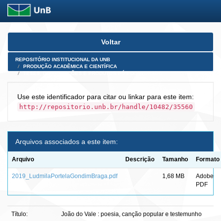
Skip
Voltar
navigation
REPOSITÓRIO INSTITUCIONAL DA UNB
PRODUÇÃO ACADÊMICA E CIENTÍFICA
TESES, DISSERTAÇÕES E PRODUTOS PÓS-DOUTORADO
Use este identificador para citar ou linkar para este item:
http://repositorio.unb.br/handle/10482/35560
Arquivos associados a este item:
Arquivo
Descrição
Tamanho
Formato
2019_LudmilaPortelaGondimBraga.pdf
1,68 MB
Adobe
PDF
Título:
João do Vale : poesia, canção popular e testemunho