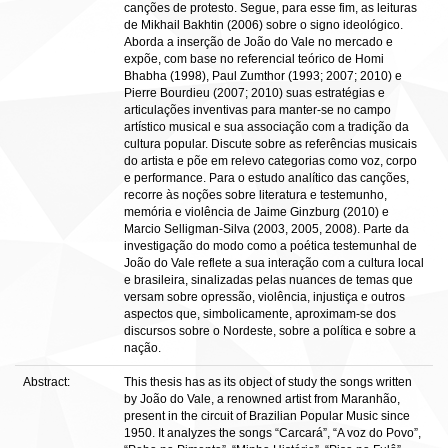
canções de protesto. Segue, para esse fim, as leituras
de Mikhail Bakhtin (2006) sobre o signo ideológico.
Aborda a inserção de João do Vale no mercado e
expõe, com base no referencial teórico de Homi
Bhabha (1998), Paul Zumthor (1993; 2007; 2010) e
Pierre Bourdieu (2007; 2010) suas estratégias e
articulações inventivas para manter-se no campo
artístico musical e sua associação com a tradição da
cultura popular. Discute sobre as referências musicais
do artista e põe em relevo categorias como voz, corpo
e performance. Para o estudo analítico das canções,
recorre às noções sobre literatura e testemunho,
memória e violência de Jaime Ginzburg (2010) e
Marcio Selligman-Silva (2003, 2005, 2008). Parte da
investigação do modo como a poética testemunhal de
João do Vale reflete a sua interação com a cultura local
e brasileira, sinalizadas pelas nuances de temas que
versam sobre opressão, violência, injustiça e outros
aspectos que, simbolicamente, aproximam-se dos
discursos sobre o Nordeste, sobre a política e sobre a
nação.
Abstract:
This thesis has as its object of study the songs written
by João do Vale, a renowned artist from Maranhão,
present in the circuit of Brazilian Popular Music since
1950. It analyzes the songs “Carcará”, “A voz do Povo”,