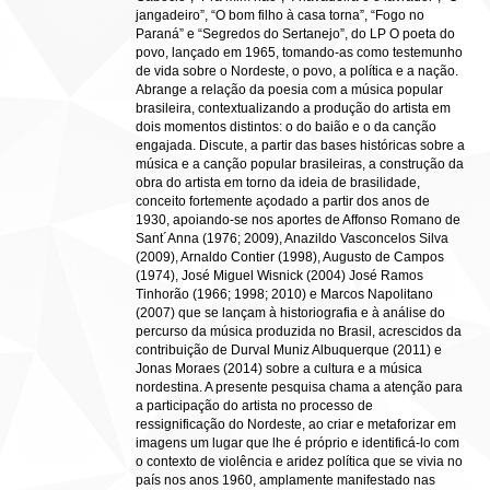
jangadeiro”, “O bom filho à casa torna”, “Fogo no
Paraná” e “Segredos do Sertanejo”, do LP O poeta do
povo, lançado em 1965, tomando-as como testemunho
de vida sobre o Nordeste, o povo, a política e a nação.
Abrange a relação da poesia com a música popular
brasileira, contextualizando a produção do artista em
dois momentos distintos: o do baião e o da canção
engajada. Discute, a partir das bases históricas sobre a
música e a canção popular brasileiras, a construção da
obra do artista em torno da ideia de brasilidade,
conceito fortemente açodado a partir dos anos de
1930, apoiando-se nos aportes de Affonso Romano de
Sant´Anna (1976; 2009), Anazildo Vasconcelos Silva
(2009), Arnaldo Contier (1998), Augusto de Campos
(1974), José Miguel Wisnick (2004) José Ramos
Tinhorão (1966; 1998; 2010) e Marcos Napolitano
(2007) que se lançam à historiografia e à análise do
percurso da música produzida no Brasil, acrescidos da
contribuição de Durval Muniz Albuquerque (2011) e
Jonas Moraes (2014) sobre a cultura e a música
nordestina. A presente pesquisa chama a atenção para
a participação do artista no processo de
ressignificação do Nordeste, ao criar e metaforizar em
imagens um lugar que lhe é próprio e identificá-lo com
o contexto de violência e aridez política que se vivia no
país nos anos 1960, amplamente manifestado nas