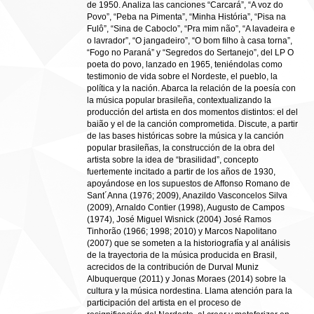
de 1950. Analiza las canciones “Carcará”, “A voz do
Povo”, “Peba na Pimenta”, “Minha História”, “Pisa na
Fulô”, “Sina de Caboclo”, “Pra mim não”, “A lavadeira e
o lavrador”, “O jangadeiro”, “O bom filho à casa torna”,
“Fogo no Paraná” y “Segredos do Sertanejo”, del LP O
poeta do povo, lanzado en 1965, teniéndolas como
testimonio de vida sobre el Nordeste, el pueblo, la
política y la nación. Abarca la relación de la poesía con
la música popular brasileña, contextualizando la
producción del artista en dos momentos distintos: el del
baião y el de la canción comprometida. Discute, a partir
de las bases históricas sobre la música y la canción
popular brasileñas, la construcción de la obra del
artista sobre la idea de “brasilidad”, concepto
fuertemente incitado a partir de los años de 1930,
apoyándose en los supuestos de Affonso Romano de
Sant´Anna (1976; 2009), Anazildo Vasconcelos Silva
(2009), Arnaldo Contier (1998), Augusto de Campos
(1974), José Miguel Wisnick (2004) José Ramos
Tinhorão (1966; 1998; 2010) y Marcos Napolitano
(2007) que se someten a la historiografía y al análisis
de la trayectoria de la música producida en Brasil,
acrecidos de la contribución de Durval Muniz
Albuquerque (2011) y Jonas Moraes (2014) sobre la
cultura y la música nordestina. Llama atención para la
participación del artista en el proceso de