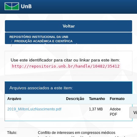
Skip
Voltar
navigation
REPOSITÓRIO INSTITUCIONAL DA UNB
PRODUÇÃO ACADÊMICA E CIENTÍFICA
TESES, DISSERTAÇÕES E PRODUTOS PÓS-DOUTORADO
Use este identificador para citar ou linkar para este item:
http://repositorio.unb.br/handle/10482/35412
Arquivos associados a este item:
Arquivo
Descrição
Tamanho
Formato
2019_MiltonLuizNascimento.pdf
1,37 MB
Adobe
V
PDF
Título:
Conflito de interesses em congressos médicos