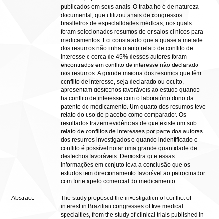
publicados em seus anais. O trabalho é de natureza
documental, que utilizou anais de congressos
brasileiros de especialidades médicas, nos quais
foram selecionados resumos de ensaios clínicos para
medicamentos. Foi constatado que a quase a metade
dos resumos não tinha o auto relato de conflito de
interesse e cerca de 45% desses autores foram
encontrados em conflito de interesse não declarado
nos resumos. A grande maioria dos resumos que têm
conflito de interesse, seja declarado ou oculto,
apresentam desfechos favoráveis ao estudo quando
há conflito de interesse com o laboratório dono da
patente do medicamento. Um quarto dos resumos teve
relato do uso de placebo como comparador. Os
resultados trazem evidências de que existe um sub
relato de conflitos de interesses por parte dos autores
dos resumos investigados e quando indentificado o
conflito é possível notar uma grande quantidade de
desfechos favoráveis. Demostra que essas
informações em conjuto leva a conclusão que os
estudos tem direcionamento favorável ao patrocinador
com forte apelo comercial do medicamento.
Abstract:
The study proposed the investigation of conflict of
interest in Brazilian congresses of five medical
specialties, from the study of clinical trials published in