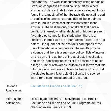
their annals. The work is documentary, using annals of
Brazilian congresses of medical specialties, where
abstracts of clinical trials for drugs were selected. It was
found that almost half of the abstracts did not self-report
of conflict of interest and about 45% of these authors
were found in a conflict of interest not stated in the
abstracts. The vast majority of abstracts that have a
conflict of interest, whether declared or hidden, present
favorable outcomes for the study when there is a
conflict of interest with the laboratory that owns the drug
patent. One quarter of the abstracts had reports of the
use of placebo as a comparator. The results provide
evidence that there is a sub-report of conflicts of interest
on the part of the authors of the abstracts investigated
and when identifying the conflict it is possible to notice
a large number of favorable outcomes. It shows that this
information in combination leads to the conclusion that
the studies have a favorable direction to the sponsor
with strong commercial appeal of the drug.
Unidade
Faculdade de Ciências da Saúde (FS)
Acadêmica:
Informações
Dissertação (mestrado)—Universidade de Brasília,
adicionais:
Faculdade de Ciências da Saúde, Programa de Pós-
Graduação em Bioética, 2019.