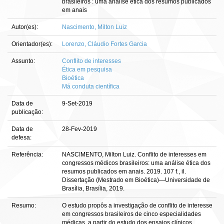
brasileiros : uma análise ética dos resumos publicados
em anais
Autor(es):
Nascimento, Milton Luiz
Orientador(es):
Lorenzo, Cláudio Fortes Garcia
Assunto:
Conflito de interesses
Ética em pesquisa
Bioética
Má conduta científica
Data de
9-Set-2019
publicação:
Data de
28-Fev-2019
defesa:
Referência:
NASCIMENTO, Milton Luiz. Conflito de interesses em
congressos médicos brasileiros: uma análise ética dos
resumos publicados em anais. 2019. 107 f., il.
Dissertação (Mestrado em Bioética)—Universidade de
Brasília, Brasília, 2019.
Resumo:
O estudo propôs a investigação de conflito de interesse
em congressos brasileiros de cinco especialidades
médicas, a partir do estudo dos ensaios clínicos