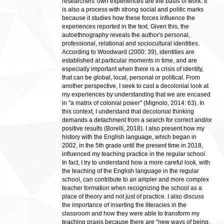
researchers' own experiences are the basis of work. It
is also a process with strong social and politic marks
because it studies how these forces influence the
experiences reported in the text. Given this, the
autoethnography reveals the author's personal,
professional, relational and sociocultural identities.
According to Woodward (2000: 39), identities are
established at particular moments in time, and are
especially important when there is a crisis of identity,
that can be global, local, personal or political. From
another perspective, I seek to cast a decolonial look at
my experiences by understanding that we are encased
in "a matrix of colonial power" (Mignolo, 2014: 63). In
this context, I understand that decolonial thinking
demands a detachment from a search for correct and/or
positive results (Borelli, 2018). I also present how my
history with the English language, which began in
2002, in the 5th grade until the present time in 2018,
influenced my teaching practice in the regular school.
In fact, I try to understand how a more careful look, with
the teaching of the English language in the regular
school, can contribute to an ampler and more complex
teacher formation when recognizing the school as a
place of theory and not just of practice. I also discuss
the importance of inserting the literacies in the
classroom and how they were able to transform my
teaching praxis because there are "new ways of being,