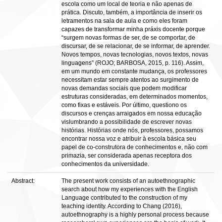
escola como um local de teoria e não apenas de
prática. Discuto, também, a importância de inserir os
letramentos na sala de aula e como eles foram
capazes de transformar minha práxis docente porque
“surgem novas formas de ser, de se comportar, de
discursar, de se relacionar, de se informar, de aprender.
Novos tempos, novas tecnologias, novos textos, novas
linguagens” (ROJO; BARBOSA, 2015, p. 116). Assim,
em um mundo em constante mudança, os professores
necessitam estar sempre atentos ao surgimento de
novas demandas sociais que podem modificar
estruturas consideradas, em determinados momentos,
como fixas e estáveis. Por último, questiono os
discursos e crenças arraigados em nossa educação
vislumbrando a possibilidade de escrever novas
histórias. Histórias onde nós, professores, possamos
encontrar nossa voz e atribuir à escola básica seu
papel de co-construtora de conhecimentos e, não com
primazia, ser considerada apenas receptora dos
conhecimentos da universidade.
Abstract:
The present work consists of an autoethnographic
search about how my experiences with the English
Language contributed to the construction of my
teaching identity. According to Chang (2016),
autoethnography is a highly personal process because