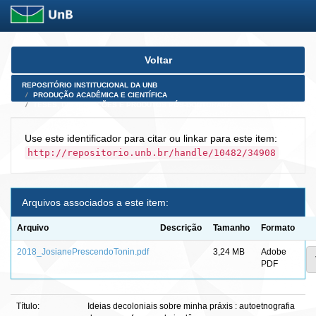
Skip
Voltar
navigation
REPOSITÓRIO INSTITUCIONAL DA UNB
PRODUÇÃO ACADÊMICA E CIENTÍFICA
TESES, DISSERTAÇÕES E PRODUTOS PÓS-DOUTORADO
Use este identificador para citar ou linkar para este item:
http://repositorio.unb.br/handle/10482/34908
Arquivos associados a este item:
Arquivo
Descrição
Tamanho
Formato
2018_JosianePrescendoTonin.pdf
3,24 MB
Adobe
PDF
Título:
Ideias decoloniais sobre minha práxis : autoetnografia