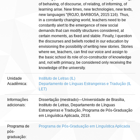
of behaving, of discourse, of relating, of informing, of
learning arise. New times, new technologies, new texts,
new languages "(ROJO, BARBOSA, 2015:116). Thus,
in a constantly changing world, teachers need to be
constantly alert to the emergence of new social
demands that can modify structures considered, at
certain moments, as fixed and stable. Finally, I question
the discourses and beliefs rooted in our education by
envisioning the possibility of writing new stories. Stories
where we, teachers, can find our voice and assign to
the basic school its role of co-constructor of knowledge
and, not with primacy, be considered only receiving the
knowledge of the university.
Unidade
Instituto de Letras (IL)
Acadêmica:
Departamento de Línguas Estrangeiras e Tradução (IL
LET)
Informações
Dissertação (mestrado)—Universidade de Brasília,
adicionais:
Instituto de Letras, Departamento de Línguas
Estrangeiras e Tradução, Programa de Pós-Graduação
em Linguística Aplicada, 2018.
Programa de
Programa de Pós-Graduação em Linguística Aplicada
pós-
graduação: