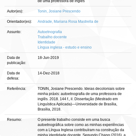
de uma professora de inglês
Autor(es):
Tonin, Josiane Prescendo
Orientador(es):
Andrade, Mariana Rosa Mastrella de
Assunto:
Autoetnografia
Trabalho docente
Identidade
Língua inglesa - estudo e ensino
Data de
18-Jun-2019
publicação:
Data de
14-Dez-2018
defesa:
Referência:
TONIN, Josiane Prescendo. Ideias decoloniais sobre
minha práxis: autoetnografia de uma professora de
inglês. 2018. 144 f., il. Dissertação (Mestrado em
Linguística Aplicada)—Universidade de Brasília,
Brasília, 2018.
Resumo:
O presente trabalho consiste em uma busca
autoetnográfica sobre como as minhas experiências
com a Língua Inglesa contribuíram na construção da
minha identidade docente. Segundo Chang (2016), a