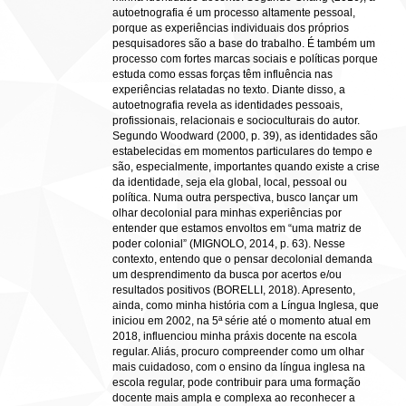
autoetnografia é um processo altamente pessoal,
porque as experiências individuais dos próprios
pesquisadores são a base do trabalho. É também um
processo com fortes marcas sociais e políticas porque
estuda como essas forças têm influência nas
experiências relatadas no texto. Diante disso, a
autoetnografia revela as identidades pessoais,
profissionais, relacionais e socioculturais do autor.
Segundo Woodward (2000, p. 39), as identidades são
estabelecidas em momentos particulares do tempo e
são, especialmente, importantes quando existe a crise
da identidade, seja ela global, local, pessoal ou
política. Numa outra perspectiva, busco lançar um
olhar decolonial para minhas experiências por
entender que estamos envoltos em “uma matriz de
poder colonial” (MIGNOLO, 2014, p. 63). Nesse
contexto, entendo que o pensar decolonial demanda
um desprendimento da busca por acertos e/ou
resultados positivos (BORELLI, 2018). Apresento,
ainda, como minha história com a Língua Inglesa, que
iniciou em 2002, na 5ª série até o momento atual em
2018, influenciou minha práxis docente na escola
regular. Aliás, procuro compreender como um olhar
mais cuidadoso, com o ensino da língua inglesa na
escola regular, pode contribuir para uma formação
docente mais ampla e complexa ao reconhecer a