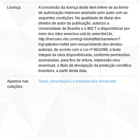
Licença:
A concessão da licença deste item refere-se ao termo
de autorização impresso assinado pelo autor com as
seguintes condições: Na qualidade de titular dos
direitos de autor da publicação, autorizo a
Universidade de Brasília e o IBICT a disponibilizar por
meio dos sites www.bce.unb.br, www.ibict.br,
http://hercules.vtls.com/cgi-bin/ndltd/chameleon?
lng=pt&skin=ndltd sem ressarcimento dos direitos
autorais, de acordo com a Lei nº 9610/98, o texto
integral da obra disponibilizada, conforme permissões
assinaladas, para fins de leitura, impressão e/ou
download, a título de divulgação da produção científica
brasileira, a partir desta data.
Aparece nas
Teses, dissertações e produtos pós-doutorado
coleções: