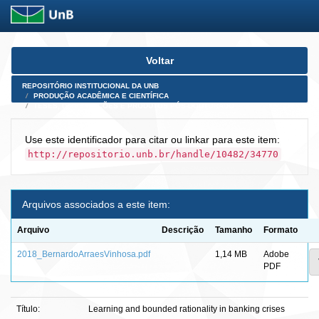
Skip
Voltar
navigation
REPOSITÓRIO INSTITUCIONAL DA UNB
PRODUÇÃO ACADÊMICA E CIENTÍFICA
TESES, DISSERTAÇÕES E PRODUTOS PÓS-DOUTORADO
Use este identificador para citar ou linkar para este item:
http://repositorio.unb.br/handle/10482/34770
Arquivos associados a este item:
Arquivo
Descrição
Tamanho
Formato
2018_BernardoArraesVinhosa.pdf
1,14 MB
Adobe
PDF
Título:
Learning and bounded rationality in banking crises