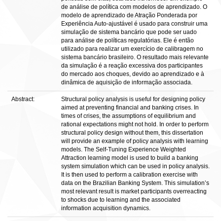
de análise de política com modelos de aprendizado. O
modelo de aprendizado de Atração Ponderada por
Experiência Auto-ajustável é usado para construir uma
simulação de sistema bancário que pode ser uado
para análise de políticas regulatórias. Ele é então
utilizado para realizar um exercício de calibragem no
sistema bancário brasileiro. O resultado mais relevante
da simulação é a reação excessiva dos participantes
do mercado aos choques, devido ao aprendizado e à
dinâmica de aquisição de informação associada.
Abstract:
Structural policy analysis is useful for designing policy
aimed at preventing financial and banking crises. In
times of crises, the assumptions of equilibrium and
rational expectations might not hold. In order to perform
structural policy design without them, this dissertation
will provide an example of policy analysis with learning
models. The Self-Tuning Experience Weighted
Attraction learning model is used to build a banking
system simulation which can be used in policy analysis.
It is then used to perform a calibration exercise with
data on the Brazilian Banking System. This simulation’s
most relevant result is market participants overreacting
to shocks due to learning and the associated
information acquisition dynamics.