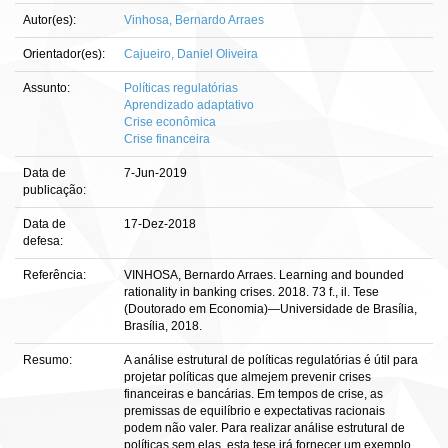
Autor(es):
Vinhosa, Bernardo Arraes
Orientador(es):
Cajueiro, Daniel Oliveira
Assunto:
Políticas regulatórias
Aprendizado adaptativo
Crise econômica
Crise financeira
Data de
7-Jun-2019
publicação:
Data de
17-Dez-2018
defesa:
Referência:
VINHOSA, Bernardo Arraes. Learning and bounded
rationality in banking crises. 2018. 73 f., il. Tese
(Doutorado em Economia)—Universidade de Brasília,
Brasília, 2018.
Resumo:
A análise estrutural de políticas regulatórias é útil para
projetar políticas que almejem prevenir crises
financeiras e bancárias. Em tempos de crise, as
premissas de equilíbrio e expectativas racionais
podem não valer. Para realizar análise estrutural de
políticas sem elas, esta tese irá fornecer um exemplo