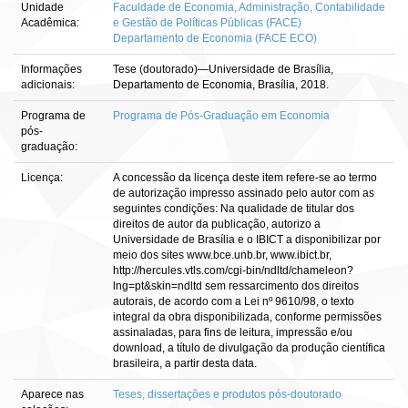
Unidade
Faculdade de Economia, Administração, Contabilidade
Acadêmica:
e Gestão de Políticas Públicas (FACE)
Departamento de Economia (FACE ECO)
Informações
Tese (doutorado)—Universidade de Brasília,
adicionais:
Departamento de Economia, Brasília, 2018.
Programa de
Programa de Pós-Graduação em Economia
pós-
graduação:
Licença:
A concessão da licença deste item refere-se ao termo
de autorização impresso assinado pelo autor com as
seguintes condições: Na qualidade de titular dos
direitos de autor da publicação, autorizo a
Universidade de Brasília e o IBICT a disponibilizar por
meio dos sites www.bce.unb.br, www.ibict.br,
http://hercules.vtls.com/cgi-bin/ndltd/chameleon?
lng=pt&skin=ndltd sem ressarcimento dos direitos
autorais, de acordo com a Lei nº 9610/98, o texto
integral da obra disponibilizada, conforme permissões
assinaladas, para fins de leitura, impressão e/ou
download, a título de divulgação da produção científica
brasileira, a partir desta data.
Aparece nas
Teses, dissertações e produtos pós-doutorado