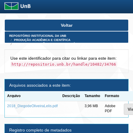
Skip
Voltar
navigation
REPOSITÓRIO INSTITUCIONAL DA UNB
PRODUÇÃO ACADÊMICA E CIENTÍFICA
TESES, DISSERTAÇÕES E PRODUTOS PÓS-DOUTORADO
Use este identificador para citar ou linkar para este item:
http://repositorio.unb.br/handle/10482/34766
Arquivos associados a este item:
Arquivo
Descrição
Tamanho
Formato
2018_DiegodeOliveiraLelis.pdf
3,96 MB
Adobe
Vi
PDF
Registro completo de metadados