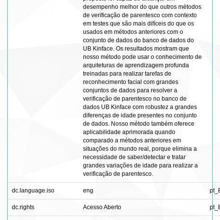
desempenho melhor do que outros métodos
de verificação de parentesco com contexto
em testes que são mais difíceis do que os
usados em métodos anteriores com o
conjunto de dados do banco de dados do
UB Kinface. Os resultados mostram que
nosso método pode usar o conhecimento de
arquiteturas de aprendizagem profunda
treinadas para realizar tarefas de
reconhecimento facial com grandes
conjuntos de dados para resolver a
verificação de parentesco no banco de
dados UB Kinface com robustez a grandes
diferenças de idade presentes no conjunto
de dados. Nosso método também oferece
aplicabilidade aprimorada quando
comparado a métodos anteriores em
situações do mundo real, porque elimina a
necessidade de saber/detectar e tratar
grandes variações de idade para realizar a
verificação de parentesco.
dc.language.iso
eng
pt_
dc.rights
Acesso Aberto
pt_