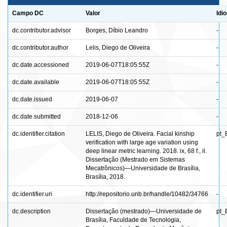
Campo DC
Valor
Idi
dc.contributor.advisor
Borges, Díbio Leandro
-
dc.contributor.author
Lelis, Diego de Oliveira
-
dc.date.accessioned
2019-06-07T18:05:55Z
-
dc.date.available
2019-06-07T18:05:55Z
-
dc.date.issued
2019-06-07
-
dc.date.submitted
2018-12-06
-
dc.identifier.citation
LELIS, Diego de Oliveira. Facial kinship
pt_
verification with large age variation using
deep linear metric learning. 2018. ix, 68 f., il.
Dissertação (Mestrado em Sistemas
Mecatrônicos)—Universidade de Brasília,
Brasília, 2018.
dc.identifier.uri
http://repositorio.unb.br/handle/10482/34766
-
dc.description
Dissertação (mestrado)—Universidade de
pt_
Brasília, Faculdade de Tecnologia,