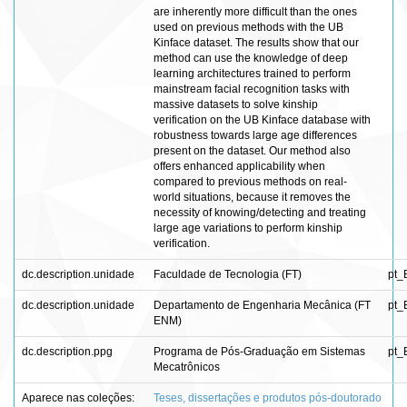
are inherently more difficult than the ones
used on previous methods with the UB
Kinface dataset. The results show that our
method can use the knowledge of deep
learning architectures trained to perform
mainstream facial recognition tasks with
massive datasets to solve kinship
verification on the UB Kinface database with
robustness towards large age differences
present on the dataset. Our method also
offers enhanced applicability when
compared to previous methods on real-
world situations, because it removes the
necessity of knowing/detecting and treating
large age variations to perform kinship
verification.
dc.description.unidade
Faculdade de Tecnologia (FT)
pt_
dc.description.unidade
Departamento de Engenharia Mecânica (FT
pt_
ENM)
dc.description.ppg
Programa de Pós-Graduação em Sistemas
pt_
Mecatrônicos
Aparece nas coleções:
Teses, dissertações e produtos pós-doutorado