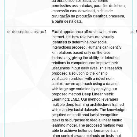
da obra disponibilizada, conforme
permissões assinaladas, para fins de leitura,
impressão e/ou download, a título de
divulgação da produção científica brasileira,
a partir desta data.
dc.description.abstract1
Facial appearance affects how humans
pt_
interact. It is how relatives are visually
identified to determine how social
interactions proceed. Humans can identify
kin relations based only on the face.
Intrinsically, giving the ability to detect kin
relations to computers can improve their
usefulness in our daily lives. This research
proposed a solution to the kinship
verification problem with a novel non-
context-aware approach using a dataset
with large age variation by applying our
proposed method Deep Linear Metric
Learning(DLML). Our method leverages
multiple deep learning architectures trained
with massive facial datasets. The knowledge
acquired on traditional facial recognition
tasks is re-purposed to feed a linear metric
learning model. The proposed method was
able to achieve better performance than
other context-aware methods on tests that