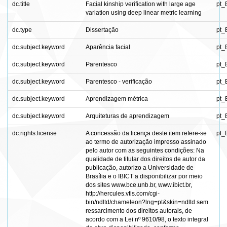
dc.title
Facial kinship verification with large age
pt_
variation using deep linear metric learning
dc.type
Dissertação
pt_
dc.subject.keyword
Aparência facial
pt_
dc.subject.keyword
Parentesco
pt_
dc.subject.keyword
Parentesco - verificação
pt_
dc.subject.keyword
Aprendizagem métrica
pt_
dc.subject.keyword
Arquiteturas de aprendizagem
pt_
dc.rights.license
A concessão da licença deste item refere-se
pt_
ao termo de autorização impresso assinado
pelo autor com as seguintes condições: Na
qualidade de titular dos direitos de autor da
publicação, autorizo a Universidade de
Brasília e o IBICT a disponibilizar por meio
dos sites www.bce.unb.br, www.ibict.br,
http://hercules.vtls.com/cgi-
bin/ndltd/chameleon?lng=pt&skin=ndltd sem
ressarcimento dos direitos autorais, de
acordo com a Lei nº 9610/98, o texto integral