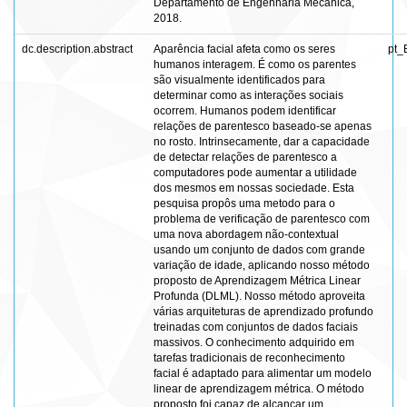
Departamento de Engenharia Mecânica,
2018.
dc.description.abstract
Aparência facial afeta como os seres
pt_
humanos interagem. É como os parentes
são visualmente identificados para
determinar como as interações sociais
ocorrem. Humanos podem identificar
relações de parentesco baseado-se apenas
no rosto. Intrinsecamente, dar a capacidade
de detectar relações de parentesco a
computadores pode aumentar a utilidade
dos mesmos em nossas sociedade. Esta
pesquisa propôs uma metodo para o
problema de verificação de parentesco com
uma nova abordagem não-contextual
usando um conjunto de dados com grande
variação de idade, aplicando nosso método
proposto de Aprendizagem Métrica Linear
Profunda (DLML). Nosso método aproveita
várias arquiteturas de aprendizado profundo
treinadas com conjuntos de dados faciais
massivos. O conhecimento adquirido em
tarefas tradicionais de reconhecimento
facial é adaptado para alimentar um modelo
linear de aprendizagem métrica. O método
proposto foi capaz de alcançar um