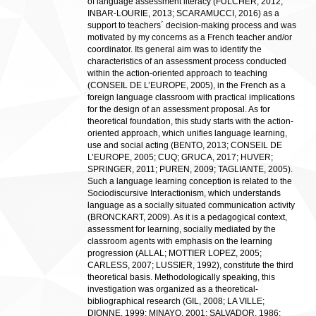
of language assessment literacy (FULCHER, 2012;
INBAR-LOURIE, 2013; SCARAMUCCI, 2016) as a
support to teachers´ decision-making process and was
motivated by my concerns as a French teacher and/or
coordinator. Its general aim was to identify the
characteristics of an assessment process conducted
within the action-oriented approach to teaching
(CONSEIL DE L’EUROPE, 2005), in the French as a
foreign language classroom with practical implications
for the design of an assessment proposal. As for
theoretical foundation, this study starts with the action-
oriented approach, which unifies language learning,
use and social acting (BENTO, 2013; CONSEIL DE
L’EUROPE, 2005; CUQ; GRUCA, 2017; HUVER;
SPRINGER, 2011; PUREN, 2009; TAGLIANTE, 2005).
Such a language learning conception is related to the
Sociodiscursive Interactionism, which understands
language as a socially situated communication activity
(BRONCKART, 2009). As it is a pedagogical context,
assessment for learning, socially mediated by the
classroom agents with emphasis on the learning
progression (ALLAL; MOTTIER LOPEZ, 2005;
CARLESS, 2007; LUSSIER, 1992), constitute the third
theoretical basis. Methodologically speaking, this
investigation was organized as a theoretical-
bibliographical research (GIL, 2008; LA VILLE;
DIONNE, 1999; MINAYO, 2001; SALVADOR, 1986;