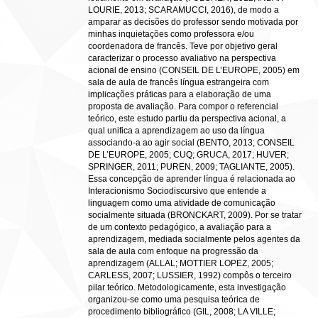
LOURIE, 2013; SCARAMUCCI, 2016), de modo a
amparar as decisões do professor sendo motivada por
minhas inquietações como professora e/ou
coordenadora de francês. Teve por objetivo geral
caracterizar o processo avaliativo na perspectiva
acional de ensino (CONSEIL DE L’EUROPE, 2005) em
sala de aula de francês língua estrangeira com
implicações práticas para a elaboração de uma
proposta de avaliação. Para compor o referencial
teórico, este estudo partiu da perspectiva acional, a
qual unifica a aprendizagem ao uso da língua
associando-a ao agir social (BENTO, 2013; CONSEIL
DE L’EUROPE, 2005; CUQ; GRUCA, 2017; HUVER;
SPRINGER, 2011; PUREN, 2009; TAGLIANTE, 2005).
Essa concepção de aprender língua é relacionada ao
Interacionismo Sociodiscursivo que entende a
linguagem como uma atividade de comunicação
socialmente situada (BRONCKART, 2009). Por se tratar
de um contexto pedagógico, a avaliação para a
aprendizagem, mediada socialmente pelos agentes da
sala de aula com enfoque na progressão da
aprendizagem (ALLAL; MOTTIER LOPEZ, 2005;
CARLESS, 2007; LUSSIER, 1992) compôs o terceiro
pilar teórico. Metodologicamente, esta investigação
organizou-se como uma pesquisa teórica de
procedimento bibliográfico (GIL, 2008; LA VILLE;