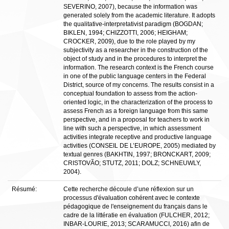
SEVERINO, 2007), because the information was
generated solely from the academic literature. It adopts
the qualitative-interpretativist paradigm (BOGDAN;
BIKLEN, 1994; CHIZZOTTI, 2006; HEIGHAM;
CROCKER, 2009), due to the role played by my
subjectivity as a researcher in the construction of the
object of study and in the procedures to interpret the
information. The research context is the French course
in one of the public language centers in the Federal
District, source of my concerns. The results consist in a
conceptual foundation to assess from the action-
oriented logic, in the characterization of the process to
assess French as a foreign language from this same
perspective, and in a proposal for teachers to work in
line with such a perspective, in which assessment
activities integrate receptive and productive language
activities (CONSEIL DE L’EUROPE, 2005) mediated by
textual genres (BAKHTIN, 1997; BRONCKART, 2009;
CRISTOVÃO; STUTZ, 2011; DOLZ; SCHNEUWLY,
2004).
Résumé:
Cette recherche découle d’une réflexion sur un
processus d'évaluation cohérent avec le contexte
pédagogique de l'enseignement du français dans le
cadre de la littératie en évaluation (FULCHER, 2012;
INBAR-LOURIE, 2013; SCARAMUCCI, 2016) afin de