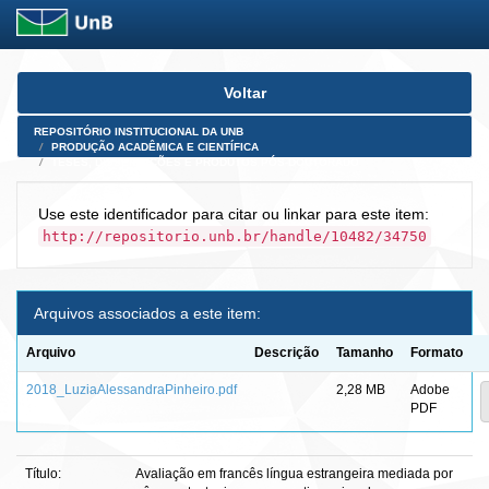
Skip
Voltar
navigation
REPOSITÓRIO INSTITUCIONAL DA UNB
PRODUÇÃO ACADÊMICA E CIENTÍFICA
TESES, DISSERTAÇÕES E PRODUTOS PÓS-DOUTORADO
Use este identificador para citar ou linkar para este item:
http://repositorio.unb.br/handle/10482/34750
Arquivos associados a este item:
Arquivo
Descrição
Tamanho
Formato
2018_LuziaAlessandraPinheiro.pdf
2,28 MB
Adobe
PDF
Título:
Avaliação em francês língua estrangeira mediada por