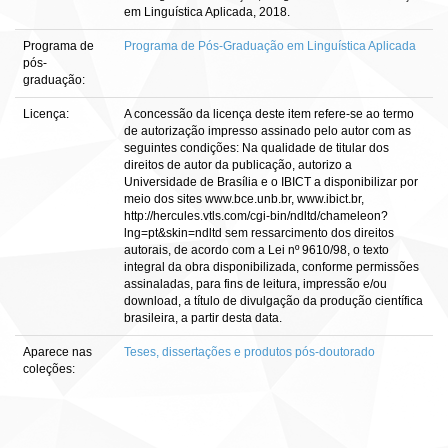
em Linguística Aplicada, 2018.
Programa de
Programa de Pós-Graduação em Linguística Aplicada
pós-
graduação:
Licença:
A concessão da licença deste item refere-se ao termo
de autorização impresso assinado pelo autor com as
seguintes condições: Na qualidade de titular dos
direitos de autor da publicação, autorizo a
Universidade de Brasília e o IBICT a disponibilizar por
meio dos sites www.bce.unb.br, www.ibict.br,
http://hercules.vtls.com/cgi-bin/ndltd/chameleon?
lng=pt&skin=ndltd sem ressarcimento dos direitos
autorais, de acordo com a Lei nº 9610/98, o texto
integral da obra disponibilizada, conforme permissões
assinaladas, para fins de leitura, impressão e/ou
download, a título de divulgação da produção científica
brasileira, a partir desta data.
Aparece nas
Teses, dissertações e produtos pós-doutorado
coleções: