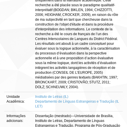
uniquement dans la littérature académique. Cette
recherche a été placée sous le paradigme qualitatif-
interprétatif (BOGDAN; BIKLEN, 1994; CHIZZOTTI,
2006; HEIGHAM; CROCKER, 2009), en raison du rôle
de ma subjectivité en tant que chercheuse dans la
construction de l'objet d'étude et dans la procédure
d'interprétation des informations. Le contexte de la
recherche a été le cours de français de l’un des
Centres Interscolaires de Langues du District Fédéral.
Les résultats ont abouti à un cadre conceptuel pour
évaluer sous la logique actionnelle, à la caractérisation
du processus d’évaluation dans la perspective
actionnelle et à une proposition d’action évaluative
sous la même logique, dont les activités d’évaluation
intègrent les activités langagières de réception et de
production (CONSEIL DE L’EUROPE, 2005)
médiatisées par des genres textuels (BAKHTIN, 1997;
BRONCKART, 2009; CRISTOVÃO; STUTZ, 2011;
DOLZ; SCHNEUWLY, 2004).
Unidade
Instituto de Letras (IL)
Acadêmica:
Departamento de Línguas Estrangeiras e Tradução (IL
LET)
Informações
Dissertação (mestrado)—Universidade de Brasília,
adicionais:
Instituto de Letras, Departamento de Línguas
Estrangeiras e Tradução, Programa de Pós-Graduação