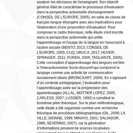
soutenir les décisions de l'enseignant. Son objectif
général était de caractériser le processus d'évaluation
dans la perspective actionnelle d'enseignement
(CONSEIL DE L'EUROPE, 2005), en salle de classe de
français langue étrangère avec des implications pour
l'élaboration d'une proposition d'évaluation. Pour
composer le cadre théorique, cette étude s'est inscrite
dans la perspective actionnelle qui unifie
l'apprentissage et l'usage de la langue en l'associant à
l'action sociale (BENTO, 2013; CONSEIL DE
L'EUROPE, 2005; CUQ; GRUCA, 2017; HUVER;
SPRINGER, 2011; PUREN, 2009; TAGLIANTE, 2005).
Cette conception d’apprentissage des langues est liée
à l'Interactionnisme Socio-discursif qui comprend le
langage comme une activité de communication
socialement située (BRONCKART, 2009). En s’agissant
d’un contexte pédagogique, l’évaluation pour
l’apprentissage axée sur la progression des
apprentissages (ALLAL; MOTTIER LOPEZ, 2005;
CARLESS, 2007; LUSSIER, 1992) a constitué le
troisième pilier théorique. Sur le plan méthodologique,
cette étude a été organisée comme une recherche
théorique de procédure bibliographique (GIL, 2008; LA
VILLE; DIONNE, 1999; MINAYO, 2001; SALVADOR,
1986; SEVERINO, 2007), car la génération
d’informations provient de sources localisées