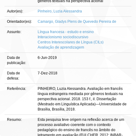
gêneros textuais na perspectiva acional
Autor(es):
Pinheiro, Luzia Alessandra
Orientador(es):
Camargo, Gladys Plens de Quevedo Pereira de
Assunto:
Língua francesa - estudo e ensino
Interacionismo sociodiscursivo
Centros Interescolares de Língua (CILs)
Avaliação de aprendizagem
Data de
6-Jun-2019
publicação:
Data de
7-Dez-2018
defesa:
Referência:
PINHEIRO, Luzia Alessandra. Avaliação em francês
língua estrangeira mediada por gêneros textuais na
perspectiva acional. 2018. 153 f., il. Dissertação
(Mestrado em Linguística Aplicada)—Universidade de
Brasília, Brasília, 2018.
Resumo:
Esta pesquisa teve origem na reflexão acerca de um
processo avaliativo coerente com o contexto
pedagógico do ensino de francês no âmbito do
letramento em avaliação (FULCHER, 2012; INBAR-