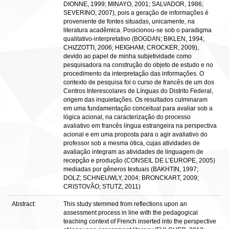
DIONNE, 1999; MINAYO, 2001; SALVADOR, 1986;
SEVERINO, 2007), pois a geração de informações é
proveniente de fontes situadas, unicamente, na
literatura acadêmica. Posicionou-se sob o paradigma
qualitativo-interpretativo (BOGDAN; BIKLEN, 1994;
CHIZZOTTI, 2006; HEIGHAM; CROCKER, 2009),
devido ao papel de minha subjetividade como
pesquisadora na construção do objeto de estudo e no
procedimento da interpretação das informações. O
contexto de pesquisa foi o curso de francês de um dos
Centros Interescolares de Línguas do Distrito Federal,
origem das inquietações. Os resultados culminaram
em uma fundamentação conceitual para avaliar sob a
lógica acional, na caracterização do processo
avaliativo em francês língua estrangeira na perspectiva
acional e em uma proposta para o agir avaliativo do
professor sob a mesma ótica, cujas atividades de
avaliação integram as atividades de linguagem de
recepção e produção (CONSEIL DE L’EUROPE, 2005)
mediadas por gêneros textuais (BAKHTIN, 1997;
DOLZ; SCHNEUWLY, 2004; BRONCKART, 2009;
CRISTOVÃO; STUTZ, 2011)
Abstract:
This study stemmed from reflections upon an
assessment process in line with the pedagogical
teaching context of French inserted into the perspective