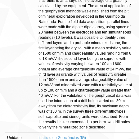
that refers to an analysis of the average chargeability
calculated by the equipment. The area of application of
the geophysical methods was established from the pit
of mineral exploration developed in the Garimpo da
Raimunda. For the field data acquisition, parallel lines
were made with the dipole-dipole array, using space of
20 meter between the electrodes and ten simultaneous
readings (10 levels). It was possible to identify three
different layers and a probable mineralized zone, the
first layer being the dry soil with a mean resistivity value
of 1500 ohm.m and chargeability values ranging from 6
to 18 mV/V, the second layer being the saprolite with
values of resistivity varying between 100 and 600
ohm.m and average chargeability value of 24 mV/V, the
third layer as granite with values of resistivity greater
than 1500 ohm.m and average chargeability value of
12 mV/V and mineralized zone with a resistivity value of
up to 100 ohm.m and a chargeability value greater than
40 mV/V. For the validation of the geophysical data was
used the information of a drill hole, carried out 30 m
away from the eletroresistivity line, its maximum depth
was of 150 m. In the survey three different lithotypes,
soil, saprolite and sienogranite were described. From
the results it is recommended to perform two drill holes
to verify the mineralized zone described.
Unidade
Instituto de Geociências (IG)