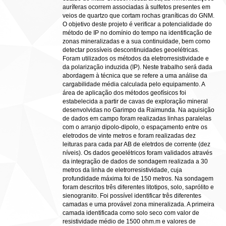
auríferas ocorrem associadas à sulfetos presentes em
veios de quartzo que cortam rochas graníticas do GNM.
O objetivo deste projeto é verificar a potencialidade do
método de IP no domínio do tempo na identificação de
zonas mineralizadas e a sua continuidade, bem como
detectar possíveis descontinuidades geoelétricas.
Foram utilizados os métodos da eletrorresistividade e
da polarização induzida (IP). Neste trabalho será dada
abordagem à técnica que se refere a uma análise da
cargabilidade média calculada pelo equipamento. A
área de aplicação dos métodos geofísicos foi
estabelecida a partir de cavas de exploração mineral
desenvolvidas no Garimpo da Raimunda. Na aquisição
de dados em campo foram realizadas linhas paralelas
com o arranjo dipolo-dipolo, o espaçamento entre os
eletrodos de vinte metros e foram realizadas dez
leituras para cada par AB de eletrdos de corrente (dez
níveis). Os dados geoelétricos foram validados através
da integração de dados de sondagem realizada a 30
metros da linha de eletrorresistividade, cuja
profundidade máxima foi de 150 metros. Na sondagem
foram descritos três diferentes litotipos, solo, saprólito e
sienogranito. Foi possível identificar três diferentes
camadas e uma provável zona mineralizada. A primeira
camada identificada como solo seco com valor de
resistividade médio de 1500 ohm.m e valores de