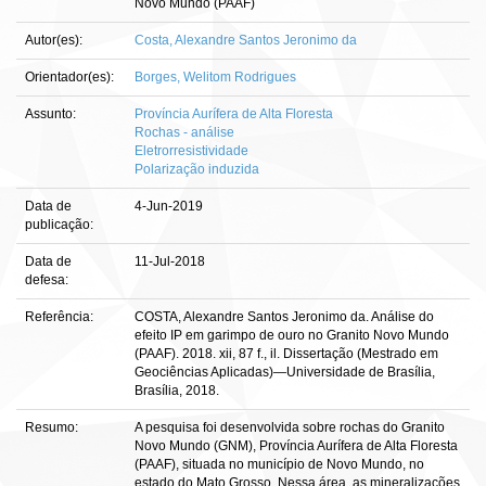
Novo Mundo (PAAF)
Autor(es):
Costa, Alexandre Santos Jeronimo da
Orientador(es):
Borges, Welitom Rodrigues
Assunto:
Província Aurífera de Alta Floresta
Rochas - análise
Eletrorresistividade
Polarização induzida
Data de
4-Jun-2019
publicação:
Data de
11-Jul-2018
defesa:
Referência:
COSTA, Alexandre Santos Jeronimo da. Análise do
efeito IP em garimpo de ouro no Granito Novo Mundo
(PAAF). 2018. xii, 87 f., il. Dissertação (Mestrado em
Geociências Aplicadas)—Universidade de Brasília,
Brasília, 2018.
Resumo:
A pesquisa foi desenvolvida sobre rochas do Granito
Novo Mundo (GNM), Província Aurífera de Alta Floresta
(PAAF), situada no município de Novo Mundo, no
estado do Mato Grosso. Nessa área, as mineralizações