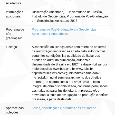
Acadêmica:
Informações
Dissertação (mestrado)—Universidade de Brasília,
adicionais:
Instituto de Geociências, Programa de Pós-Graduação
em Geociências Aplicadas, 2018.
Programa de
Programa de Pós-Graduação em Geociências
pós-
Aplicadas e Geodinâmica
graduação:
Licença:
A concessão da licença deste item refere-se ao termo
de autorização impresso assinado pelo autor com as
seguintes condições: Na qualidade de titular dos
direitos de autor da publicação, autorizo a
Universidade de Brasília e o IBICT a disponibilizar por
meio dos sites www.bce.unb.br, www.ibict.br,
http://hercules.vtls.com/cgi-bin/ndltd/chameleon?
lng=pt&skin=ndltd sem ressarcimento dos direitos
autorais, de acordo com a Lei nº 9610/98, o texto
integral da obra disponibilizada, conforme permissões
assinaladas, para fins de leitura, impressão e/ou
download, a título de divulgação da produção científica
brasileira, a partir desta data.
Aparece nas
Teses, dissertações e produtos pós-doutorado
coleções: