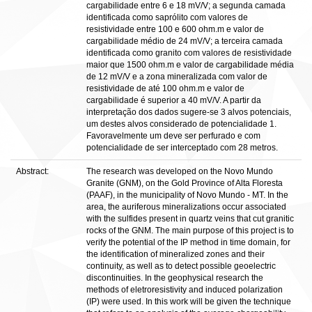
cargabilidade entre 6 e 18 mV/V; a segunda camada
identificada como saprólito com valores de
resistividade entre 100 e 600 ohm.m e valor de
cargabilidade médio de 24 mV/V; a terceira camada
identificada como granito com valores de resistividade
maior que 1500 ohm.m e valor de cargabilidade média
de 12 mV/V e a zona mineralizada com valor de
resistividade de até 100 ohm.m e valor de
cargabilidade é superior a 40 mV/V. A partir da
interpretação dos dados sugere-se 3 alvos potenciais,
um destes alvos considerado de potencialidade 1.
Favoravelmente um deve ser perfurado e com
potencialidade de ser interceptado com 28 metros.
Abstract:
The research was developed on the Novo Mundo
Granite (GNM), on the Gold Province of Alta Floresta
(PAAF), in the municipality of Novo Mundo - MT. In the
area, the auriferous mineralizations occur associated
with the sulfides present in quartz veins that cut granitic
rocks of the GNM. The main purpose of this project is to
verify the potential of the IP method in time domain, for
the identification of mineralized zones and their
continuity, as well as to detect possible geoelectric
discontinuities. In the geophysical research the
methods of eletroresistivity and induced polarization
(IP) were used. In this work will be given the technique