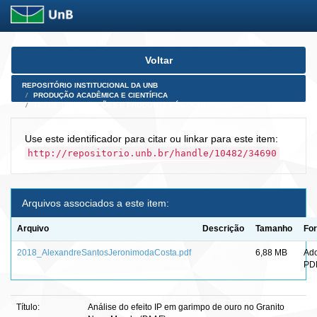
Skip
Voltar
navigation
REPOSITÓRIO INSTITUCIONAL DA UNB
PRODUÇÃO ACADÊMICA E CIENTÍFICA
TESES, DISSERTAÇÕES E PRODUTOS PÓS-DOUTORADO
Use este identificador para citar ou linkar para este item:
http://repositorio.unb.br/handle/10482/34690
Arquivos associados a este item:
Arquivo
Descrição
Tamanho
Fo
2018_AlexandreSantosJeronimodaCosta.pdf
6,88 MB
Ad
PD
Título:
Análise do efeito IP em garimpo de ouro no Granito