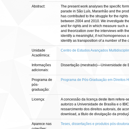
Abstract:
The present work analyses the specific form 
parade in São Luís, Maranhão and the produ
has contributed to the struggle for the righ
between 2004 and 2010. We investigate the 
and for rights and in which measure such a
and theorization over the interviews with th
identify a meaningful, if not homogeneous or
identify as transposition of a number of the
Unidade
Centro de Estudos Avançados Multidiscipl
Acadêmica:
Informações
Dissertação (mestrado)—Universidade de B
adicionais:
Programa de
Programa de Pós-Graduação em Direitos 
pós-
graduação:
Licença:
A concessão da licença deste item refere-s
autorizo a Universidade de Brasília e o IBI
ressarcimento dos direitos autorais, de aco
download, a título de divulgação da produção 
Aparece nas
Teses, dissertações e produtos pós-doutor
coleções: