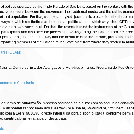
of politics operated by the Pride Parade of São Luís, based on the contact with the 
ctive tensions between the movement, the traditional media and the public opini
ts of that population. For that, we also analyzed, journalistic pieces from the three
ways in which aesthetics can be used as politics and in which ways the LGBT movem
 movement was successful. For that, the research used the instruments of the Grou
e participants and also over the pieces of news regarding the Parade from the three 
 permanent, change in the way that the media refer to the Parade, promoting more visi
 organizing members of the Parade to the State staff, from where they started to buil
inares (CEAM)
rasília, Centro de Estudos Avançados e Multidisciplinares, Programa de Pós-Gra
Humanos e Cidadania
e ao termo de autorização impresso assinado pelo autor com as seguintes condições
CT a disponibilizar por meio dos sites www.bce.unb.br, www.ibict.br, http://hercule
rdo com a Lei nº 9610/98, o texto integral da obra disponibilizada, conforme permis
científica brasileira, a partir desta data.
ado