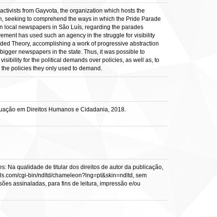
activists from Gayvota, the organization which hosts the
on, seeking to comprehend the ways in which the Pride Parade
 main local newspapers in São Luís, regarding the parades
ent has used such an agency in the struggle for visibility
nded Theory, accomplishing a work of progressive abstraction
bigger newspapers in the state. Thus, it was possible to
bility for the political demands over policies, as well as, to
d the policies they only used to demand.
duação em Direitos Humanos e Cidadania, 2018.
: Na qualidade de titular dos direitos de autor da publicação,
s.vtls.com/cgi-bin/ndltd/chameleon?lng=pt&skin=ndltd, sem
sões assinaladas, para fins de leitura, impressão e/ou