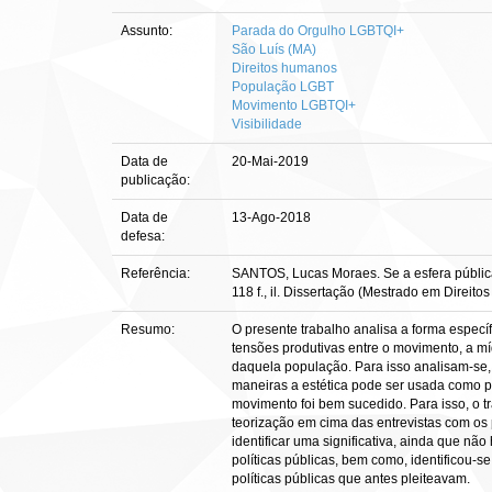
Assunto:
Parada do Orgulho LGBTQI+
São Luís (MA)
Direitos humanos
População LGBT
Movimento LGBTQI+
Visibilidade
Data de
20-Mai-2019
publicação:
Data de
13-Ago-2018
defesa:
Referência:
SANTOS, Lucas Moraes. Se a esfera pública
118 f., il. Dissertação (Mestrado em Direit
Resumo:
O presente trabalho analisa a forma especí
tensões produtivas entre o movimento, a mí
daquela população. Para isso analisam-se, 
maneiras a estética pode ser usada como po
movimento foi bem sucedido. Para isso, o 
teorização em cima das entrevistas com os p
identificar uma significativa, ainda que 
políticas públicas, bem como, identificou-
políticas públicas que antes pleiteavam.