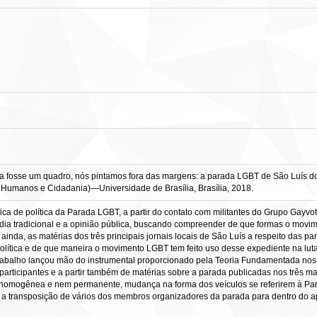
 fosse um quadro, nós pintamos fora das margens: a parada LGBT de São Luís do 
os Humanos e Cidadania)—Universidade de Brasília, Brasília, 2018.
fica de política da Parada LGBT, a partir do contato com militantes do Grupo Gayv
dia tradicional e a opinião pública, buscando compreender de que formas o movime
ainda, as matérias dos três principais jornais locais de São Luís a respeito das p
lítica e de que maneira o movimento LGBT tem feito uso desse expediente na luta p
trabalho lançou mão do instrumental proporcionado pela Teoria Fundamentada nos
articipantes e a partir também de matérias sobre a parada publicadas nos três maior
não homogênea e nem permanente, mudança na forma dos veículos se referirem à P
se a transposição de vários dos membros organizadores da parada para dentro do a