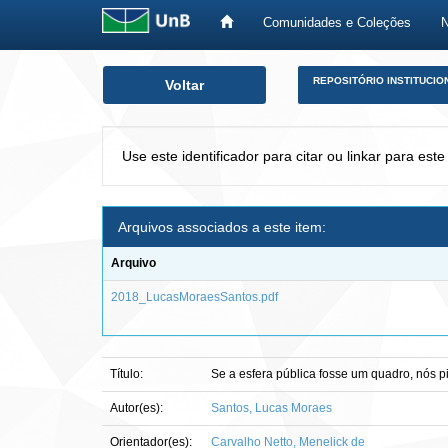
Comunidades e Coleções
Skip
REPOSITÓRIO INSTITUCIO
Voltar
navigation
Use este identificador para citar ou linkar para este
Arquivos associados a este item:
Arquivo
2018_LucasMoraesSantos.pdf
Título:
Se a esfera pública fosse um quadro, nós p
Autor(es):
Santos, Lucas Moraes
Orientador(es):
Carvalho Netto, Menelick de