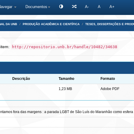
Navegar
Documentos
A-
A
A+
NAL DA UNB
PRODUÇÃO ACADÊMICA E CIENTÍFICA
TESES, DISSERTAÇÕES E PRO
 item:
http://repositorio.unb.br/handle/10482/34638
Descrição
Tamanho
Formato
1,23 MB
Adobe PDF
intamos fora das margens : a parada LGBT de São Luís do Maranhão como esfera pú