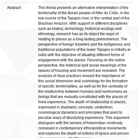
Abstract:
This thesis presents an alternative interpretation of the
territoriality of the Borari people of Alter do Chão, in the
low course of the Tapajós river, in the central part of the
Brazilian Amazon. With support in different disciplines
such as history, archeology, historical ecology and
ethnology, research has as its object the ways of
relating to places as a long-lasting phenomenon. The
perspective of foreign travelers and the indigenous and
traditional populations of the lower Tapajós is initially at
odds with the objective of situating different forms of
engagement with the places. Focusing on the native
perspective, the historical and social meanings of the
spaces of housing and movement are revealed. The
analysis of ritual practices reveals the importance of
this social dimension and cosmology for the formation
of specific territorialities, as well as for the centrality of
the relationship between humans and nonhumans as
beings that are mutually constituted with the places of
lived experience. The depth of relationship to places,
expressed in shamanic concepts, underlines
cosmological dynamics and principles that point to
peculiar ways of structuring experience. This argument
dialogues with the senses of Amerindian continuity
conveyed in contemporary ethnopolitical movements
and explores the depth of notions of space and person