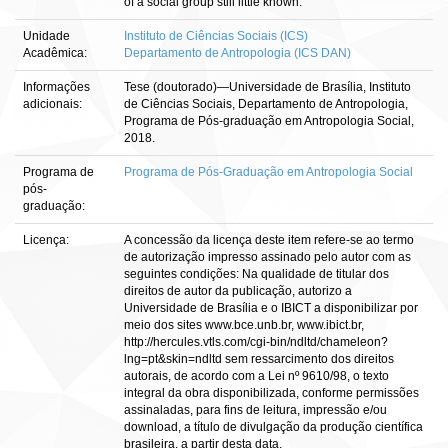
of a social group still little known.
Unidade
Instituto de Ciências Sociais (ICS)
Acadêmica:
Departamento de Antropologia (ICS DAN)
Informações
Tese (doutorado)—Universidade de Brasília, Instituto
adicionais:
de Ciências Sociais, Departamento de Antropologia,
Programa de Pós-graduação em Antropologia Social,
2018.
Programa de
Programa de Pós-Graduação em Antropologia Social
pós-
graduação:
Licença:
A concessão da licença deste item refere-se ao termo
de autorização impresso assinado pelo autor com as
seguintes condições: Na qualidade de titular dos
direitos de autor da publicação, autorizo a
Universidade de Brasília e o IBICT a disponibilizar por
meio dos sites www.bce.unb.br, www.ibict.br,
http://hercules.vtls.com/cgi-bin/ndltd/chameleon?
lng=pt&skin=ndltd sem ressarcimento dos direitos
autorais, de acordo com a Lei nº 9610/98, o texto
integral da obra disponibilizada, conforme permissões
assinaladas, para fins de leitura, impressão e/ou
download, a título de divulgação da produção científica
brasileira, a partir desta data.