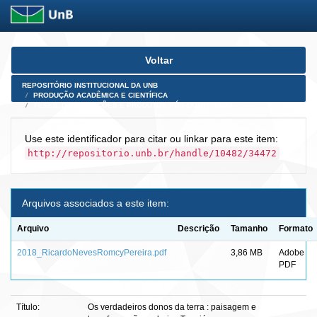
Skip
Voltar
navigation
REPOSITÓRIO INSTITUCIONAL DA UNB
PRODUÇÃO ACADÊMICA E CIENTÍFICA
TESES, DISSERTAÇÕES E PRODUTOS PÓS-DOUTORADO
Use este identificador para citar ou linkar para este item:
http://repositorio.unb.br/handle/10482/34472
Arquivos associados a este item:
Arquivo
Descrição
Tamanho
Formato
2018_RicardoNevesRomcyPereira.pdf
3,86 MB
Adobe
PDF
Título:
Os verdadeiros donos da terra : paisagem e