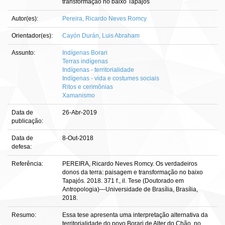
transformação no baixo Tapajós
Autor(es):
Pereira, Ricardo Neves Romcy
Orientador(es):
Cayón Durán, Luis Abraham
Assunto:
Indígenas Borari
Terras indígenas
Indígenas - territorialidade
Indígenas - vida e costumes sociais
Ritos e cerimônias
Xamanismo
Data de
26-Abr-2019
publicação:
Data de
8-Out-2018
defesa:
Referência:
PEREIRA, Ricardo Neves Romcy. Os verdadeiros
donos da terra: paisagem e transformação no baixo
Tapajós. 2018. 371 f., il. Tese (Doutorado em
Antropologia)—Universidade de Brasília, Brasília,
2018.
Resumo:
Essa tese apresenta uma interpretação alternativa da
territorialidade do povo Borari de Alter do Chão, no