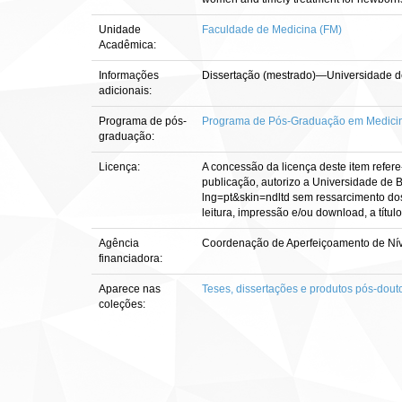
Unidade
Faculdade de Medicina (FM)
Acadêmica:
Informações
Dissertação (mestrado)—Universidade de
adicionais:
Programa de pós-
Programa de Pós-Graduação em Medicin
graduação:
Licença:
A concessão da licença deste item refere
publicação, autorizo a Universidade de Br
lng=pt&skin=ndltd sem ressarcimento dos 
leitura, impressão e/ou download, a título
Agência
Coordenação de Aperfeiçoamento de Nív
financiadora:
Aparece nas
Teses, dissertações e produtos pós-dout
coleções: