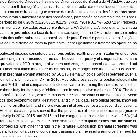
os do Banco de Dados do Instituto de Diagnósticos de Brasília da APAE/DF, que 
 do perfil demográfico, características de moradia, dados socioeconômicos, dados
tada uma amostra de sangue venoso das mães, uma amostra dos filhos após nascime
ras foram submetidas a testes sorológicos, parasitológicos diretos e moleculares
o período foi de 0,20% (52/25.871), 0,21% (74/35.790) e 0,17% (62/37.234) respec
a maioria de infectadas está concentrada na RA Ceilândia. A faixa etária mais frequ
cção em gestantes e a taxa de transmissão congênita no DF corroboram com outros a
nto das mães sobre sua soropositividade para T. cruzi e permitiu a identificação
 de um sistema de rastreio para as mulheres gestantes e tratamento oportuno pa
neglected disease considered a serious public health problem in Latin America. D
 and congenital transmission routes. The overall frequency of congenital transmissio
the prevalence of CD in pregnant women and congenital transmission was carried out 
nt a new evaluation for a more recent vision, as changes occurred in various aspects
ion in pregnant women attended by SUS (Sistema Único de Saúde) between 2014 and
ve mothers for T. cruzi in DF , in 2016. Methods: cross-sectional epidemiological st
and 2016; and ii) comparison of selected variables among the seropositive mothe
ohort study for the study of children born to seropositive mothers in 2016. The dat
of Brasília of APAE / DF, which composes the Stork Network of the State Health Secr
tics, socioeconomic data, gestational and clinical data, serological profile, know
e children after birth and if there was an initial positive result, a second collectio
. Results: data analysis showed that the prevalence of T. cruzi infection in pregna
tively in 2014, 2015 and 2016 and the congenital transmission rate was 2.5% (1/40
roup was 20 to 39 years in the three years and the majority comes from the state o
 corroborate with other findings in the literature. Conclusion: prenatal screening w
 identification of a case of congenital transmission. The results reinforce the need 
 and infected children.