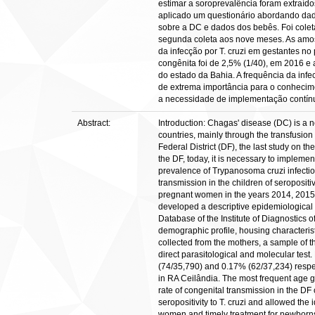
estimar a soroprevalência foram extraíd
aplicado um questionário abordando dados
sobre a DC e dados dos bebês. Foi cole
segunda coleta aos nove meses. As amost
da infecção por T. cruzi em gestantes n
congênita foi de 2,5% (1/40), em 2016 e 
do estado da Bahia. A frequência da infe
de extrema importância para o conhecime
a necessidade de implementação contínua
Abstract:
Introduction: Chagas' disease (DC) is a 
countries, mainly through the transfusion
Federal District (DF), the last study on 
the DF, today, it is necessary to impleme
prevalence of Trypanosoma cruzi infect
transmission in the children of seropositi
pregnant women in the years 2014, 2015 
developed a descriptive epidemiological c
Database of the Institute of Diagnostics 
demographic profile, housing characteris
collected from the mothers, a sample of th
direct parasitological and molecular test
(74/35,790) and 0.17% (62/37,234) respec
in RA Ceilândia. The most frequent age g
rate of congenital transmission in the DF
seropositivity to T. cruzi and allowed the
women and timely treatment for newborns