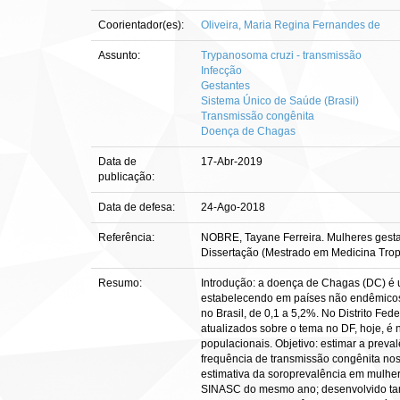
Coorientador(es):
Oliveira, Maria Regina Fernandes de
Assunto:
Trypanosoma cruzi - transmissão
Infecção
Gestantes
Sistema Único de Saúde (Brasil)
Transmissão congênita
Doença de Chagas
Data de
17-Abr-2019
publicação:
Data de defesa:
24-Ago-2018
Referência:
NOBRE, Tayane Ferreira. Mulheres gestant
Dissertação (Mestrado em Medicina Tropi
Resumo:
Introdução: a doença de Chagas (DC) é 
estabelecendo em países não endêmicos, 
no Brasil, de 0,1 a 5,2%. No Distrito Fe
atualizados sobre o tema no DF, hoje, é
populacionais. Objetivo: estimar a prev
frequência de transmissão congênita nos 
estimativa da soroprevalência em mulher
SINASC do mesmo ano; desenvolvido tamb