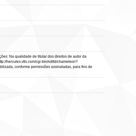
es: Na qualidade de titular dos direitos de autor da
ttp://hercules.vtls.com/cgi-bin/ndltd/chameleon?
ibilizada, conforme permissões assinaladas, para fins de