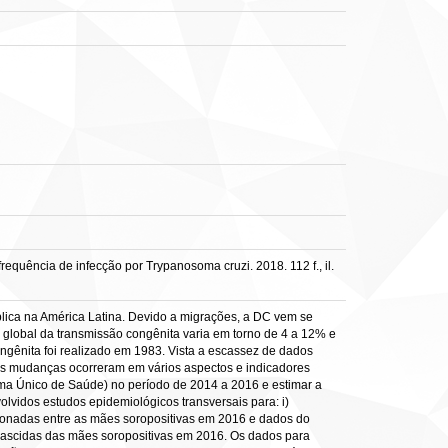
requência de infecção por Trypanosoma cruzi. 2018. 112 f., il.
lica na América Latina. Devido a migrações, a DC vem se
 global da transmissão congênita varia em torno de 4 a 12% e
ongênita foi realizado em 1983. Vista a escassez de dados
ois mudanças ocorreram em vários aspectos e indicadores
ema Único de Saúde) no período de 2014 a 2016 e estimar a
olvidos estudos epidemiológicos transversais para: i)
cionadas entre as mães soropositivas em 2016 e dados do
nascidas das mães soropositivas em 2016. Os dados para