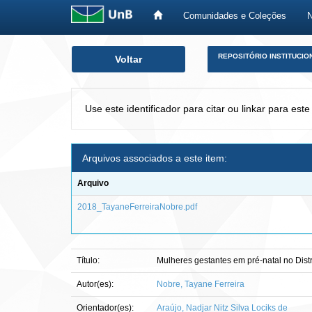
Comunidades e Coleções
Skip
REPOSITÓRIO INSTITUCIO
Voltar
navigation
Use este identificador para citar ou linkar para este
Arquivos associados a este item:
Arquivo
2018_TayaneFerreiraNobre.pdf
Título:
Mulheres gestantes em pré-natal no Distr
Autor(es):
Nobre, Tayane Ferreira
Orientador(es):
Araújo, Nadjar Nitz Silva Lociks de