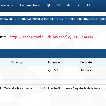
Navegar
Documentos
A-
A
A+
NAL DA UNB
PRODUÇÃO ACADÊMICA E CIENTÍFICA
TESES, DISSERTAÇÕES E PRO
 item:
http://repositorio.unb.br/handle/10482/34396
Descrição
Tamanho
Formato
2,25 MB
Adobe PDF
ito Federal – Brasil : estudo do binômio mãe-filho para a frequência de infecção 