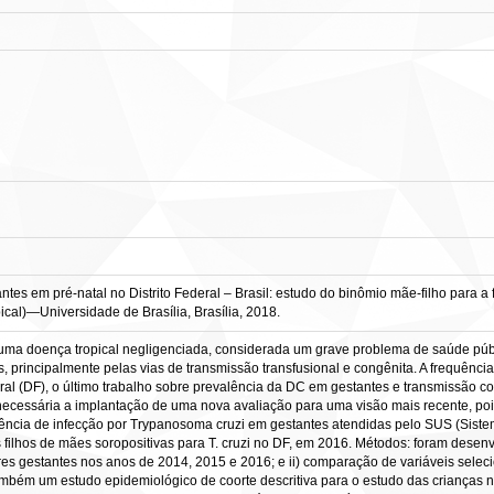
es em pré-natal no Distrito Federal – Brasil: estudo do binômio mãe-filho para a f
cal)—Universidade de Brasília, Brasília, 2018.
uma doença tropical negligenciada, considerada um grave problema de saúde púb
principalmente pelas vias de transmissão transfusional e congênita. A frequência
deral (DF), o último trabalho sobre prevalência da DC em gestantes e transmissão c
 necessária a implantação de uma nova avaliação para uma visão mais recente, p
alência de infecção por Trypanosoma cruzi em gestantes atendidas pelo SUS (Sist
filhos de mães soropositivas para T. cruzi no DF, em 2016. Métodos: foram desenv
es gestantes nos anos de 2014, 2015 e 2016; e ii) comparação de variáveis sele
ém um estudo epidemiológico de coorte descritiva para o estudo das crianças 