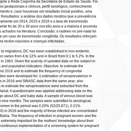
compõe a Rede Cegonha da Secretaria de Estado de Saúde. Foi
 gestacionais e clínicos, perfil sorológico, conhecimento
nto e, caso houvesse um resultado inicial positivo, uma
. Resultados: a análise dos dados mostrou que a prevalência
tivamente em 2014, 2015 e 2016 e a taxa de transmissão
ente foi de 20 a 39 anos nos três anos e a maioria é provinda
chados na literatura. Conclusão: o rastreio no pré-natal foi
 de um caso de transmissão congênita. Os resultados reforçam
ra recém-nascidos e crianças infectadas.
ue to migrations, DC has been established in non-endemic
n varies from 4 to 12% and in Brazil from 0.1 to 5.2%. In the
in 1983. Given the scarcity of updated data on the subject in
 and population indicators. Objective: to estimate the
 2016 and to estimate the frequency of congenital
udies were developed for: i) estimation of seroprevalence in
rs in 2016 and SINASC data from the same year; also
a to estimate the seroprevalence were extracted from the
etariat. A questionnaire was applied addressing data on the
ledge about DC and baby data. A sample of venous blood was
n at nine months. The samples were submitted to serological,
nt women in the period was 0.20% (52/25,871), 0.21%
) in 2016 and the majority of those infected are concentrated
f Bahia. The frequency of infection in pregnant women and the
as extremely important for the mothers' knowledge about their
for continuous implementation of a screening system for pregnant