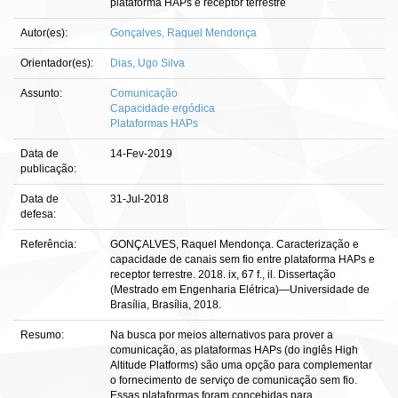
plataforma HAPs e receptor terrestre
Autor(es):
Gonçalves, Raquel Mendonça
Orientador(es):
Dias, Ugo Silva
Assunto:
Comunicação
Capacidade ergódica
Plataformas HAPs
Data de
14-Fev-2019
publicação:
Data de
31-Jul-2018
defesa:
Referência:
GONÇALVES, Raquel Mendonça. Caracterização e
capacidade de canais sem fio entre plataforma HAPs e
receptor terrestre. 2018. ix, 67 f., il. Dissertação
(Mestrado em Engenharia Elétrica)—Universidade de
Brasília, Brasília, 2018.
Resumo:
Na busca por meios alternativos para prover a
comunicação, as plataformas HAPs (do inglês High
Altitude Platforms) são uma opção para complementar
o fornecimento de serviço de comunicação sem fio.
Essas plataformas foram concebidas para