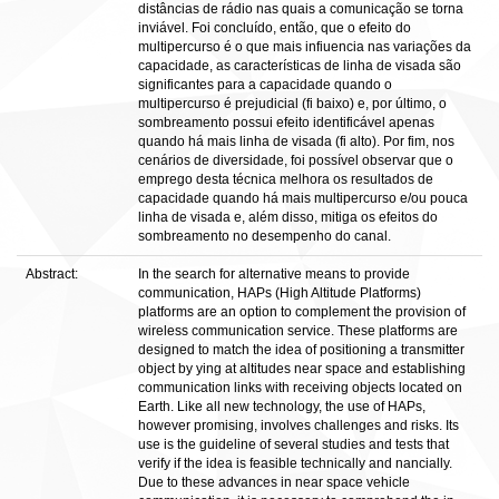
distâncias de rádio nas quais a comunicação se torna
inviável. Foi concluído, então, que o efeito do
multipercurso é o que mais infiuencia nas variações da
capacidade, as características de linha de visada são
significantes para a capacidade quando o
multipercurso é prejudicial (fi baixo) e, por último, o
sombreamento possui efeito identificável apenas
quando há mais linha de visada (fi alto). Por fim, nos
cenários de diversidade, foi possível observar que o
emprego desta técnica melhora os resultados de
capacidade quando há mais multipercurso e/ou pouca
linha de visada e, além disso, mitiga os efeitos do
sombreamento no desempenho do canal.
Abstract:
In the search for alternative means to provide
communication, HAPs (High Altitude Platforms)
platforms are an option to complement the provision of
wireless communication service. These platforms are
designed to match the idea of positioning a transmitter
object by ying at altitudes near space and establishing
communication links with receiving objects located on
Earth. Like all new technology, the use of HAPs,
however promising, involves challenges and risks. Its
use is the guideline of several studies and tests that
verify if the idea is feasible technically and nancially.
Due to these advances in near space vehicle