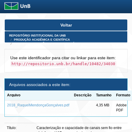
Skip
Voltar
navigation
REPOSITÓRIO INSTITUCIONAL DA UNB
PRODUÇÃO ACADÊMICA E CIENTÍFICA
TESES, DISSERTAÇÕES E PRODUTOS PÓS-DOUTORADO
Use este identificador para citar ou linkar para este item:
http://repositorio.unb.br/handle/10482/34030
Arquivos associados a este item:
Arquivo
Descrição
Tamanho
Formato
2018_RaquelMendonçaGonçalves.pdf
4,35 MB
Adobe
PDF
Título:
Caracterização e capacidade de canais sem fio entre