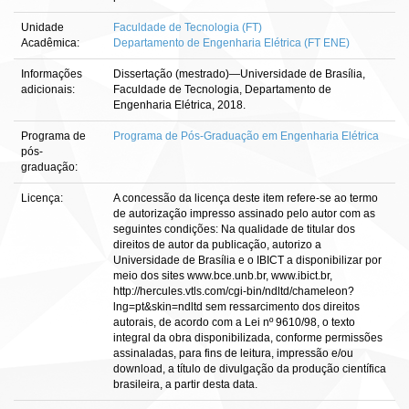
Unidade
Faculdade de Tecnologia (FT)
Acadêmica:
Departamento de Engenharia Elétrica (FT ENE)
Informações
Dissertação (mestrado)—Universidade de Brasília,
adicionais:
Faculdade de Tecnologia, Departamento de
Engenharia Elétrica, 2018.
Programa de
Programa de Pós-Graduação em Engenharia Elétrica
pós-
graduação:
Licença:
A concessão da licença deste item refere-se ao termo
de autorização impresso assinado pelo autor com as
seguintes condições: Na qualidade de titular dos
direitos de autor da publicação, autorizo a
Universidade de Brasília e o IBICT a disponibilizar por
meio dos sites www.bce.unb.br, www.ibict.br,
http://hercules.vtls.com/cgi-bin/ndltd/chameleon?
lng=pt&skin=ndltd sem ressarcimento dos direitos
autorais, de acordo com a Lei nº 9610/98, o texto
integral da obra disponibilizada, conforme permissões
assinaladas, para fins de leitura, impressão e/ou
download, a título de divulgação da produção científica
brasileira, a partir desta data.