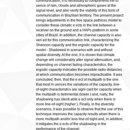
communication, it is necessary to comprehend the in
uence of rain, clouds and atmospheric gases at the
signal level, and also verify the viability of this form of
communication in Brazilian territory. The present project
brings adjustments in the free space pathloss model to
consider these climatic e ects in the link between a
receiver on the ground and a HAPs platform in some
cities of Brazil. In addition, the channel capacity is also
veri ed for this communication link, characterizing the
Shannon capacity and the ergodic capacity for the
model - Shadowed in scenarios with and without
spatial diversity. At the end, it is shown that climate
change will considerably alter signal attenuation, and,
depending on channel fading characteristics, the
ergodic capacity indicates the possible radio distances
at which communication becomes impracticable. It was
concluded, then, that the e ect of multipath is the one
that most in uences the variations of the capacity, line-
of-sight characteristics are signi cant for capacity when
the multipath is detrimental (lower ) and, nally, the
shadowing has identi able e ect only when there is
more line-of-sight (higher ). Finally, in the diversity
scenarios, it was possible to observe that the use of this
technique improves the capacity results when there is
more multipath and/or less line-of-sight and, in addition,
it mitigates the e ects of the shadowing in the
performance of the channel.