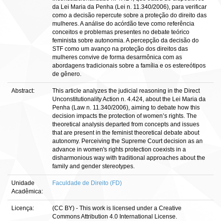
da Lei Maria da Penha (Lei n. 11.340/2006), para verificar
como a decisão repercute sobre a proteção do direito das
mulheres. A análise do acórdão teve como referência
conceitos e problemas presentes no debate teórico
feminista sobre autonomia. A percepção da decisão do
STF como um avanço na proteção dos direitos das
mulheres convive de forma desarmônica com as
abordagens tradicionais sobre a família e os estereótipos
de gênero.
Abstract:
This article analyzes the judicial reasoning in the Direct
Unconstitutionality Action n. 4.424, about the Lei Maria da
Penha (Law n. 11.340/2006), aiming to debate how this
decision impacts the protection of women’s rights. The
theoretical analysis departed from concepts and issues
that are present in the feminist theoretical debate about
autonomy. Perceiving the Supreme Court decision as an
advance in women's rights protection coexists in a
disharmonious way with traditional approaches about the
family and gender stereotypes.
Unidade
Faculdade de Direito (FD)
Acadêmica:
Licença:
(CC BY) - This work is licensed under a Creative
Commons Attribution 4.0 International License.