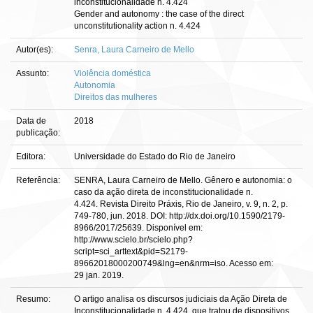
inconstitucionalidade n. 4.424
Gender and autonomy : the case of the direct
unconstitutionality action n. 4.424
Autor(es):
Senra, Laura Carneiro de Mello
Assunto:
Violência doméstica
Autonomia
Direitos das mulheres
Data de
2018
publicação:
Editora:
Universidade do Estado do Rio de Janeiro
Referência:
SENRA, Laura Carneiro de Mello. Gênero e autonomia: o
caso da ação direta de inconstitucionalidade n.
4.424. Revista Direito Práxis, Rio de Janeiro, v. 9, n. 2, p.
749-780, jun. 2018. DOI: http://dx.doi.org/10.1590/2179-
8966/2017/25639. Disponível em:
http://www.scielo.br/scielo.php?
script=sci_arttext&pid=S2179-
89662018000200749&lng=en&nrm=iso. Acesso em:
29 jan. 2019.
Resumo:
O artigo analisa os discursos judiciais da Ação Direta de
Inconstitucionalidade n. 4.424, que tratou de dispositivos