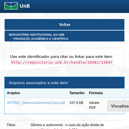
Skip
Voltar
navigation
REPOSITÓRIO INSTITUCIONAL DA UNB
PRODUÇÃO ACADÊMICA E CIENTÍFICA
ARTIGOS PUBLICADOS EM PERIÓDICOS E AFINS
Use este identificador para citar ou linkar para este item:
http://repositorio.unb.br/handle/10482/33697
Arquivos associados a este item:
Arquivo
Tamanho
Formato
ARTIGO_GeneroAutonomiaCaso.pdf
337,6 kB
Adobe
Visualiza
PDF
Título:
Gênero e autonomia : o caso da ação direta de