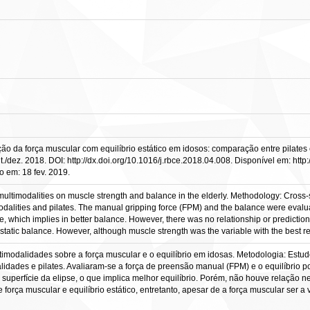
o da força muscular com equilíbrio estático em idosos: comparação entre pilates 
out./dez. 2018. DOI: http://dx.doi.org/10.1016/j.rbce.2018.04.008. Disponível em: ht
em: 18 fev. 2019.
 multimodalities on muscle strength and balance in the elderly. Methodology: Cross
dalities and pilates. The manual gripping force (FPM) and the balance were evaluat
, which implies in better balance. However, there was no relationship or predictio
tatic balance. However, although muscle strength was the variable with the best resu
ltimodalidades sobre a força muscular e o equilíbrio em idosas. Metodologia: Estud
lidades e pilates. Avaliaram-se a força de preensão manual (FPM) e o equilíbrio po
perfície da elipse, o que implica melhor equilíbrio. Porém, não houve relação n
orça muscular e equilíbrio estático, entretanto, apesar de a força muscular ser 