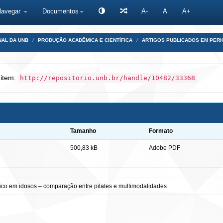
Navegar
Documentos
A-
A
A+
NAL DA UNB
PRODUÇÃO ACADÊMICA E CIENTÍFICA
ARTIGOS PUBLICADOS EM PERI
 item:
http://repositorio.unb.br/handle/10482/33368
Tamanho
Formato
500,83 kB
Adobe PDF
tico em idosos – comparação entre pilates e multimodalidades