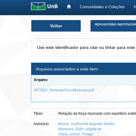
Comunidades e Coleções
Skip
REPOSITÓRIO INSTITUCIO
Voltar
navigation
Use este identificador para citar ou linkar para este
Arquivos associados a este item:
Arquivo
ARTIGO_RelacaoForcaMuscular.pdf
Título:
Relação da força muscular com equilíbrio está
Autor(es):
Bueno, Guilherme Augusto Santos
Menezes, Ruth Losada de
Vilela Lemos, Thiago