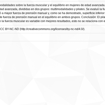
imodalidades sobre la fuerza muscular y el equilibrio en mujeres de edad avanzada.
d avanzada, divididas en dos grupos: multimodalidades y pilates. Se evaluó la fu
yó a mayor fuerza de prensión manual y, como se ha demostrado, superficie inferior 
de fuerza de prensión manual en el equilibrio en ambos grupos. Conclusión: El pi
e la fuerza muscular es variable con mejores resultados, esto no se relaciona con el
CC BY-NC-ND (http://creativecommons.org/licenses/by-nc-nd/4.0/).