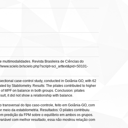
e multimodalidades. Revista Brasileira de Ciências do
tp://www.scielo.br/scielo.php?script=sci_arttext&pid=S0101-
-sectional case-control study, conducted in Goiânia-GO, with 62
ed by Stabilometry. Results: The pilates contributed to higher
n of MPF on balance in both groups. Conclusion: pilates
lt, it did not show a relationship with balance.
o transversal do tipo caso-controle, feito em Goiânia-GO, com
r meio da estabilometria. Resultados: O pilates contribuiu
em predição da FPM sobre o equilíbrio em ambos os grupos.
a variável com melhor resultado, essa não mostrou relação com