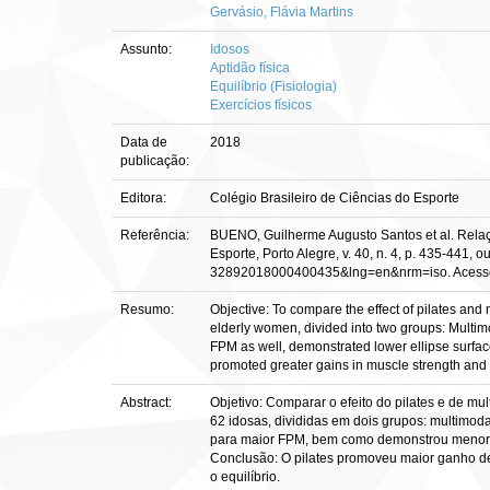
Gervásio, Flávia Martins
Assunto:
Idosos
Aptidão física
Equilíbrio (Fisiologia)
Exercícios físicos
Data de
2018
publicação:
Editora:
Colégio Brasileiro de Ciências do Esporte
Referência:
BUENO, Guilherme Augusto Santos et al. Relaçã
Esporte, Porto Alegre, v. 40, n. 4, p. 435-441, 
32892018000400435&lng=en&nrm=iso. Acesso 
Resumo:
Objective: To compare the effect of pilates and
elderly women, divided into two groups: Multimo
FPM as well, demonstrated lower ellipse surface
promoted greater gains in muscle strength and s
Abstract:
Objetivo: Comparar o efeito do pilates e de mu
62 idosas, divididas em dois grupos: multimoda
para maior FPM, bem como demonstrou menor su
Conclusão: O pilates promoveu maior ganho de f
o equilíbrio.